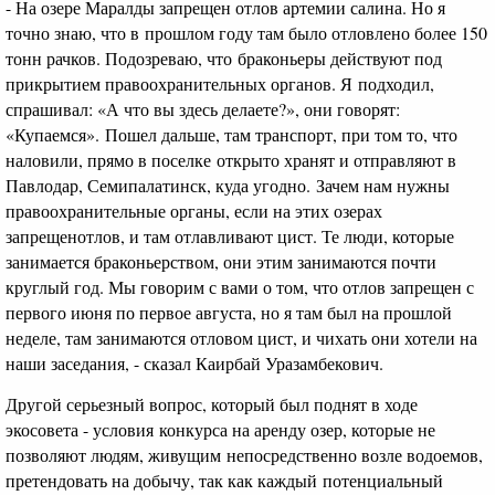
- На озере Маралды запрещен отлов артемии салина. Но я
точно знаю, что в прошлом году там было отловлено более 150
тонн рачков. Подозреваю, что браконьеры действуют под
прикрытием правоохранительных органов. Я подходил,
спрашивал: «А что вы здесь делаете?», они говорят:
«Купаемся». Пошел дальше, там транспорт, при том то, что
наловили, прямо в поселке открыто хранят и отправляют в
Павлодар, Семипалатинск, куда угодно. Зачем нам нужны
правоохранительные органы, если на этих озерах
запрещенотлов, и там отлавливают цист. Те люди, которые
занимается браконьерством, они этим занимаются почти
круглый год. Мы говорим с вами о том, что отлов запрещен с
первого июня по первое августа, но я там был на прошлой
неделе, там занимаются отловом цист, и чихать они хотели на
наши заседания, - сказал Каирбай Уразамбекович.
Другой серьезный вопрос, который был поднят в ходе
экосовета - условия конкурса на аренду озер, которые не
позволяют людям, живущим непосредственно возле водоемов,
претендовать на добычу, так как каждый потенциальный