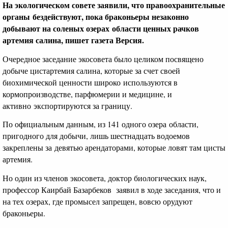
На экологическом совете заявили, что правоохранительные
органы бездействуют, пока браконьеры незаконно
добывают на соленых озерах области ценных рачков
артемия салина, пишет газета Версия.
Очередное заседание экосовета было целиком посвящено
добыче цистартемия салина, которые за счет своей
биохимической ценности широко используются в
кормопроизводстве, парфюмерии и медицине, и
активно экспортируются за границу.
По официальным данным, из 141 одного озера области,
пригодного для добычи, лишь шестнадцать водоемов
закреплены за девятью арендаторами, которые ловят там цисты
артемия.
Но один из членов экосовета, доктор биологических наук,
профессор Каирбай Базарбеков заявил в ходе заседания, что и
на тех озерах, где промысел запрещен, вовсю орудуют
браконьеры.