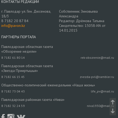
КОНТАКТЫ РЕДАКЦИИ
г. Павлодар ул. Ген. Дюсенова,
Собственник: Зиновьева
18/3
Александра
8 7182 20 87 84
Редактор: Дрёмова Татьяна
info@pavon.kz
Свидетельство: 15058-ИА от
14.01.2015
ПАРТНЕРЫ ПОРТАЛА
Павлодарская областная газета
«Обозрение недели»
8 7182 61 80 14
rek-obozrenie@mail.ru
Павлодарская областная газета
«Звезда Прииртышья»
8 7182 66 15 45
zvezda-pvl@rambler.ru
Общественно-политический еженедельник «Наша жизнь»
8 7182 73 04 43
life_pv@mail.ru
Павлодарская районная газета «Нива»
8 7182 32 24 59
niva1930@mail.ru