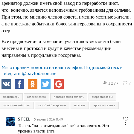
арендатор должен иметь свой завод по переработке цист,
что, конечно, является неподъемным требованием для сельчан.
При этом, по мнению членов совета, именно местные жители,
а не приезжие добытчики более заинтересованы в сохранности
озер.
Все предложения и замечания участников экосовета были
внесены в протокол и будут в качестве рекомендаций
направлены в профильные госорганы.
Мы отправим новости на ваш телефон. Подписывайтесь в
Telegram @pavlodaronline
3077
2
браконьеры
соленое озеро
павлодарская область
озеро маралды
экологический совет
каирбай базарбеков
экология
артемия салина
STEEL
5 июля 2016 8:49
2
То есть "на рекомендациях" всё и закончится. Это
уровень власти ёпта.