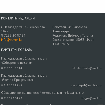
КОНТАКТЫ РЕДАКЦИИ
г. Павлодар ул. Ген. Дюсенова,
Собственник: Зиновьева
18/3
Александра
8 7182 20 87 84
Редактор: Дрёмова Татьяна
info@pavon.kz
Свидетельство: 15058-ИА от
14.01.2015
ПАРТНЕРЫ ПОРТАЛА
Павлодарская областная газета
«Обозрение недели»
8 7182 61 80 14
rek-obozrenie@mail.ru
Павлодарская областная газета
«Звезда Прииртышья»
8 7182 66 15 45
zvezda-pvl@rambler.ru
Общественно-политический еженедельник «Наша жизнь»
8 7182 73 04 43
life_pv@mail.ru