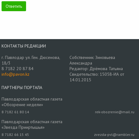
КОНТАКТЫ РЕДАКЦИИ
г. Павлодар ул. Ген. Дюсенова,
Собственник: Зиновьева
18/3
Александра
8 7182 20 87 84
Редактор: Дрёмова Татьяна
info@pavon.kz
Свидетельство: 15058-ИА от
14.01.2015
ПАРТНЕРЫ ПОРТАЛА
Павлодарская областная газета
«Обозрение недели»
8 7182 61 80 14
rek-obozrenie@mail.ru
Павлодарская областная газета
«Звезда Прииртышья»
8 7182 66 15 45
zvezda-pvl@rambler.ru