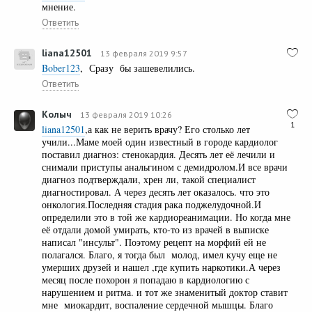
мнение.
Ответить
liana12501
13 февраля 2019 9:57
Bober123
, Сразу бы зашевелились.
Ответить
Колыч
13 февраля 2019 10:26
1
liana12501
,а как не верить врачу? Его столько лет
учили...Маме моей один известный в городе кардиолог
поставил диагноз: стенокардия. Десять лет её лечили и
снимали приступы анальгином с демидролом.И все врачи
диагноз подтверждали, хрен ли, такой специалист
диагностировал. А через десять лет оказалось. что это
онкология.Последняя стадия рака поджелудочной.И
определили это в той же кардиореанимации. Но когда мне
её отдали домой умирать, кто-то из врачей в выписке
написал "инсульт". Поэтому рецепт на морфий ей не
полагался. Благо, я тогда был молод, имел кучу еще не
умерших друзей и нашел ,где купить наркотики.А через
месяц после похорон я попадаю в кардиологию с
нарушением и ритма. и тот же знаменитый доктор ставит
мне миокардит, воспаление сердечной мышцы. Благо