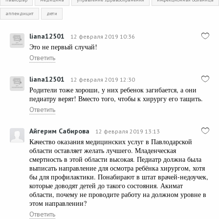
аппендицит
дети
liana12501
12 февраля 2019 10:36
Это не первый случай!
Ответить
liana12501
12 февраля 2019 12:30
Родители тоже хороши, у них ребенок загибается, а они
педиатру верят! Вместо того, чтобы к хирургу его тащить.
Ответить
Айгерим Сабирова
12 февраля 2019 13:13
Качество оказания медицинских услуг в Павлодарской
области оставляет желать лучшего. Младенческая
смертность в этой области высокая. Педиатр должна была
выписать направление для осмотра ребёнка хирургом, хотя
бы для профилактики. Понабирают в штат врачей-недоучек,
которые доводят детей до такого состояния. Акимат
области, почему не проводите работу на должном уровне в
этом направлении?
Ответить