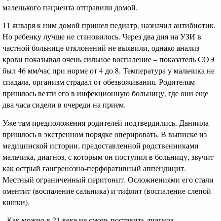
маленького пациента отправили домой.
11 января к ним домой пришел педиатр, назначил антибиотик.
Но ребенку лучше не становилось. Через два дня на УЗИ в
частной больнице отклонений не выявили, однако анализ
крови показывал очень сильное воспаление – показатель СОЭ
был 46 мм/час при норме от 4 до 8. Температура у мальчика не
спадала, организм страдал от обезвоживания. Родителям
пришлось везти его в инфекционную больницу, где они еще
два часа сидели в очереди на прием.
Уже там предположения родителей подтвердились. Даниила
пришлось в экстренном порядке оперировать. В выписке из
медицинской истории, предоставленной родственниками
мальчика, диагноз, с которым он поступил в больницу, звучит
как острый гангренозно-перфоративный аппендицит.
Местный ограниченный перитонит. Осложнениями его стали
оментит (воспаление сальника) и тифлит (воспаление слепой
кишки).
- Как можно в 21 веке не смочь поставить диагноз