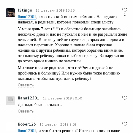
JStingo
12 февраля 2019 13:23
1
liana12501
, классический виктимшейминг. Не педиатр
налажал, а родители, которые поверили специалисту.
У меня дочь 7 лет (!!!!) в областной больнице загибалась
несколько дней и нас не пускали к ней и не разрешали жене
лечь с ней. В итоге у неё не случился разрыв аппендикса и
началася перетонит. Хорошо в палате была взрослая
женщина с другим ребенкам, которая обратила внимание,
что нашему ребенку плохо и забила тревогу. За пару часов
до этого врачи ничего не заметили.
Мы тоже плохие родители, что с х*?ями и дракой не
пробились в больницу? Или нужно было тоже полицию
вызывать, чтобы нас пустили к ребенку?
Ответить
liana12501
12 февраля 2019 20:30
Да, надо было вызывать.
Ответить
Bober123
13 февраля 2019 9:02
liana12501
, и что бы это решило? Интересно лично ваше