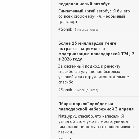
подарили новый автобус
Симпатичный яркий автобус. Я бы его
со всех сторон изучил. Необычный
транспорт
#
Somik
3 месяца назад
Более 15 миллиардов тенге
потратят на ремонт и
модернизацию павлодарской ТЭЦ-2
в 2026 году
За системный подход к ремонту
спасибо. За улучшение бытовых
условий для сотрудников отдельное
спасибо
#
Somik
3 месяца назад
"Марш парков" пройдет на
павлодарской набережной 3 апреля
Natalypvl, спасибо, что написали. Я
узнал об этом уже на месте, увидел
там только несколько сот скворечников,
пазик и…