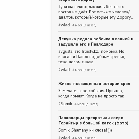
Тупизна некоторых жить без таких
постов не даёт. Вот есть же человек/
два/три, который/которые эту дорогу…
#
wlad
4 месяца назад
Девушка родила ребенка в ванной и
задушила его в Павлодаре
avgusta, это Irbistv.kz, помойка. Но
иногда и Павон подобным грешит,
тоже носом тыкаю.
#
wlad
4 месяца назад
Жизнь, посвященная истории края
Замечательное события. Приятно,
когда помнят. Когда не просто так
#
Somik
4 месяца назад
Павлодарцы превратили озеро
Торайгыр в большой каток (фото)
Somik, Shamanу ни слова! )))
#
wlad
4 месяца назад