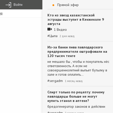
Войти
Прямой эфир
ИЯ
Кто из звезд казахстанской
эстрады выступит в Кенжеколе 9
августа
1 Видео
#
Цыпа
2 дня назад
Из-за банки пива павлодарского
предпринимателя оштрафовали на
120 тысяч тенге
не мешало бы , чтобы и покупатель нёс
ответсвенность. А если не
совоершеннолетний выпьет бутылку в
зале и готов оплатить…
#
sergadm
1 месяц назад
Спирт только по рецепту: почему
павлодарцы больше не могут
купить этанол в аптеке?
бредогенератор законов в действии
#
sergadm