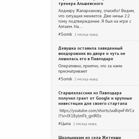
тренера Альшевского
Алдияру Жапарханову, спасибо! Видим,
что ситуация меняется. Две ничьи 2:2
тому подтверждение. Я был на игре с
Алтаем. На…
#
Somik
2 месяца назад
Девушка оставила заведенный
внедорожник во дворе и чуть не
лишилась его в Павлодаре
Оперативно, приятно, что за нами
присматривают
#
Somik
2 месяца назад
Старшеклассник из Павлодара
получил грант от Google и крупные
инвестиции для своего стартапа
https://youtube.com/shorts/uuBqwFAVCx
I?si=JX18ylmFk_gnIR0z
#
Цыпа
2 месяца назад
Школьникам из села Жетекши