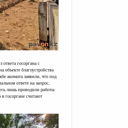
 ответа госоргана с
на объекте благоустройства
жбе акимата заявили, что под
альном ответе на запрос,
десь лишь проводили работы
о в госоргане считают