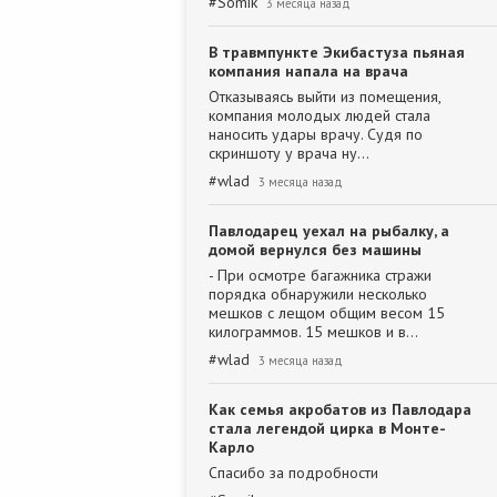
#
Somik
3 месяца назад
В травмпункте Экибастуза пьяная
компания напала на врача
Отказываясь выйти из помещения,
компания молодых людей стала
наносить удары врачу. Судя по
скриншоту у врача ну…
#
wlad
3 месяца назад
Павлодарец уехал на рыбалку, а
домой вернулся без машины
- При осмотре багажника стражи
порядка обнаружили несколько
мешков с лещом общим весом 15
килограммов. 15 мешков и в…
#
wlad
3 месяца назад
Как семья акробатов из Павлодара
стала легендой цирка в Монте-
Карло
Спасибо за подробности