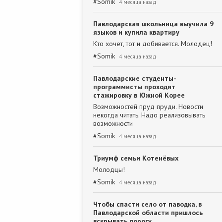
#
Somik
4 месяца назад
Павлодарская школьница выучила 9
языков и купила квартиру
Кто хочет, тот и добивается. Молодец!
#
Somik
4 месяца назад
Павлодарские студенты-
программисты проходят
стажировку в Южной Корее
Возможностей пруд пруди. Новости
некогда читать. Надо реализовывать
возможности
#
Somik
4 месяца назад
Триумф семьи Котенёвых
Молодцы!
#
Somik
4 месяца назад
Чтобы спасти село от паводка, в
Павлодарской области пришлось
вскрывать дорогу