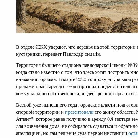
В отделе ЖКХ уверяют, что деревья на этой территории 
кустарники, передает Павлодар-онлайн.
Территория бывшего стадиона павлодарской школы №39 
когда стало известно о том, что здесь хотят построить мн
внимания горожан. В марте 2020-го прокуратура выиграл
продажи права аренды земли признали недействительным
коммунальной собственности, и здесь решили организова
Весной уже нынешнего года городские власти подготови
спорной территории и
презентовали
его акиму области.
Атлант", которое ранее получило в аренду 0,8 гектара зе
для возведения дома, не собиралось сдаваться и обратило
апелляцией, но там решение суда первой инстанции
ост