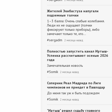
2 месяца назад
Жителей Экибастуза напугали
подземные толчки
1–3 балла: Очень слабые колебания.
Люди их не ощущают (толчки
фиксируют только приборы), либо
замечают только те, кто…
#
sergadm
2 месяца назад
Полностью запустить канал Иртыш-
Успенка рассчитывают осенью 2026
года
Замечательная новость
#
Somik
2 месяца назад
Соперник Реал Мадрида по Лиге
чемпионов не приедет в Павлодар
До июня так уж и быть подождем
#
Somik
2 месяца назад
"Иртыш" решил судьбу главного