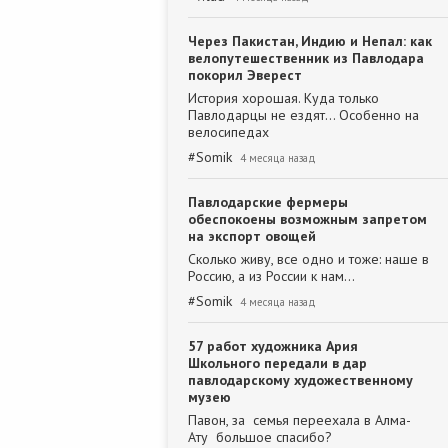
Через Пакистан, Индию и Непал: как
велопутешественник из Павлодара
покорил Эверест
История хорошая. Куда только
Павлодарцы не ездят... Особенно на
велосипедах
#
Somik
4 месяца назад
Павлодарские фермеры
обеспокоены возможным запретом
на экспорт овощей
Сколько живу, все одно и тоже: наше в
Россию, а из России к нам...
#
Somik
4 месяца назад
57 работ художника Ария
Школьного передали в дар
павлодарскому художественному
музею
Павон, за семья переехала в Алма-
Ату большое спасибо?