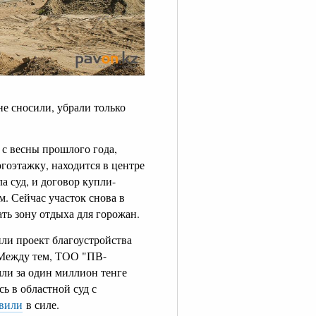
не сносили, убрали только
с весны прошлого года,
огоэтажку, находится в центре
а суд, и договор купли-
. Сейчас участок снова в
ть зону отдыха для горожан.
ли проект благоустройства
 Между тем, ТОО "ПВ-
мли за один миллион тенге
сь в областной суд с
авили
в силе.