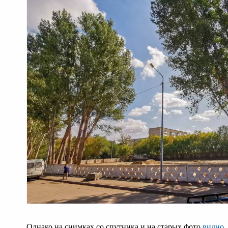
Однако на снимках со спутника и на старых фото
видно
,