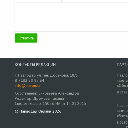
КОНТАКТЫ РЕДАКЦИИ
ПАРТ
г. Павлодар ул. Ген. Дюсенова, 18/3
Павло
8 7182 20 87 84
газета
info@pavon.kz
«Обоз
8 7182
Собственник: Зиновьева Александра
Редактор: Дрёмова Татьяна
Свидетельство: 15058-ИА от 14.01.2015
Павло
газета
© Павлодар Онлайн 2026
«Звез
8 7182
z