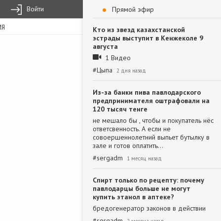
Войти
Прямой эфир
ИЯ
Кто из звезд казахстанской
эстрады выступит в Кенжеколе 9
августа
1 Видео
#
Цыпа
2 дня назад
Из-за банки пива павлодарского
предпринимателя оштрафовали на
120 тысяч тенге
не мешало бы , чтобы и покупатель нёс
ответсвенность. А если не
совоершеннолетний выпьет бутылку в
зале и готов оплатить…
#
sergadm
1 месяц назад
Спирт только по рецепту: почему
павлодарцы больше не могут
купить этанол в аптеке?
бредогенератор законов в действии
#
sergadm