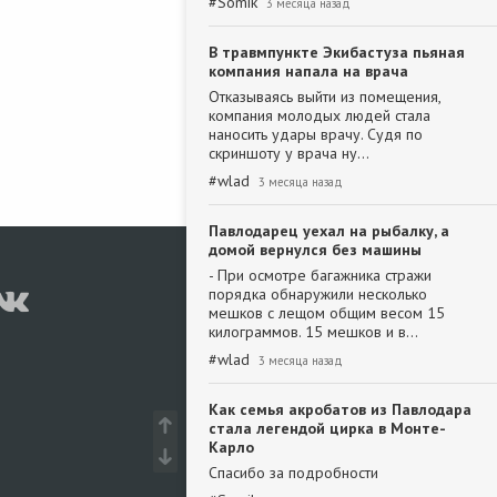
#
Somik
3 месяца назад
В травмпункте Экибастуза пьяная
компания напала на врача
Отказываясь выйти из помещения,
компания молодых людей стала
наносить удары врачу. Судя по
скриншоту у врача ну…
#
wlad
3 месяца назад
Павлодарец уехал на рыбалку, а
домой вернулся без машины
- При осмотре багажника стражи
порядка обнаружили несколько
мешков с лещом общим весом 15
килограммов. 15 мешков и в…
#
wlad
3 месяца назад
Как семья акробатов из Павлодара
стала легендой цирка в Монте-
Карло
Спасибо за подробности