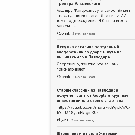
тренера Альшевского
Алдияру Жапарханову, спасибо! Видим,
что ситуация меняется. Две ничьи 2:2
тому подтверждение. Я был на игре с
Алтаем. На…
#
Somik
2 месяца назад
Девушка оставила заведенный
внедорожник во дворе и чуть не
лишилась его в Павлодаре
Оперативно, приятно, что за нами
присматривают
#
Somik
2 месяца назад
Старшеклассник из Павлодара
получил грант от Google и крупные
инвестиции для своего стартапа
https://youtube.com/shorts/uuBqwFAVCx
I?si=JX18ylmFk_gnIR0z
#
Цыпа
2 месяца назад
Школьникам из села Жетекши