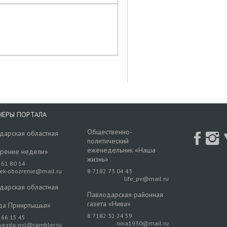
НЕРЫ ПОРТАЛА
Общественно-
дарская областная
политический
еженедельник «Наша
рение недели»
жизнь»
 61 80 14
rek-obozrenie@mail.ru
8 7182 73 04 43
life_pv@mail.ru
дарская областная
Павлодарская районная
газета «Нива»
да Прииртышья»
8 7182 32 24 59
 66 15 45
niva1930@mail.ru
vezda-pvl@rambler.ru