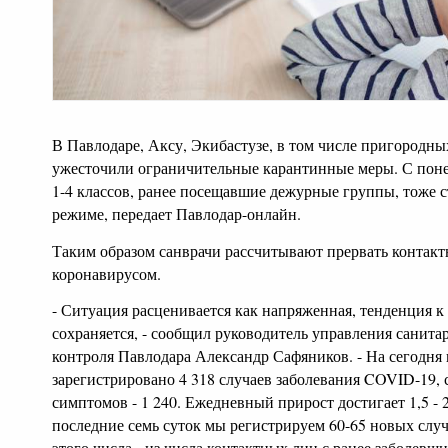
В Павлодаре, Аксу, Экибастузе, в том числе пригородных 
ужесточили ограничительные карантинные меры. С понед
1-4 классов, ранее посещавшие дежурные группы, тоже с
режиме, передает Павлодар-онлайн.
Таким образом санврачи рассчитывают прервать контак
коронавирусом.
- Ситуация расценивается как напряженная, тенденция к
сохраняется, - сообщил руководитель управления санит
контроля Павлодара Александр Сафяников. - На сегодня
зарегистрировано 4 318 случаев заболевания COVID-19, с
симптомов - 1 240. Ежедневный прирост достигает 1,5 - 
последние семь суток мы регистрируем 60-65 новых слу
этого числа - из числа контактных лиц с ранее заболевш