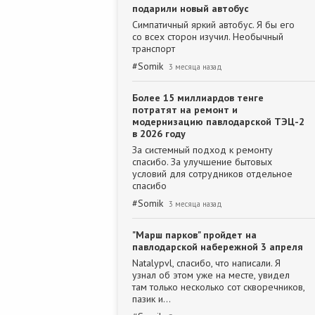
подарили новый автобус
Симпатичный яркий автобус. Я бы его
со всех сторон изучил. Необычный
транспорт
#
Somik
3 месяца назад
Более 15 миллиардов тенге
потратят на ремонт и
модернизацию павлодарской ТЭЦ-2
в 2026 году
За системный подход к ремонту
спасибо. За улучшение бытовых
условий для сотрудников отдельное
спасибо
#
Somik
3 месяца назад
"Марш парков" пройдет на
павлодарской набережной 3 апреля
Natalypvl, спасибо, что написали. Я
узнал об этом уже на месте, увидел
там только несколько сот скворечников,
пазик и…