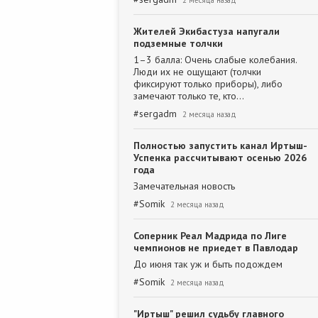
2 месяца назад
Жителей Экибастуза напугали
подземные толчки
1–3 балла: Очень слабые колебания.
Люди их не ощущают (толчки
фиксируют только приборы), либо
замечают только те, кто…
#
sergadm
2 месяца назад
Полностью запустить канал Иртыш-
Успенка рассчитывают осенью 2026
года
Замечательная новость
#
Somik
2 месяца назад
Соперник Реал Мадрида по Лиге
чемпионов не приедет в Павлодар
До июня так уж и быть подождем
#
Somik
2 месяца назад
"Иртыш" решил судьбу главного