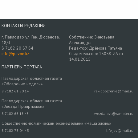
КОНТАКТЫ РЕДАКЦИИ
г. Павлодар ул. Ген. Дюсенова,
Собственник: Зиновьева
18/3
Александра
8 7182 20 87 84
Редактор: Дрёмова Татьяна
info@pavon.kz
Свидетельство: 15058-ИА от
14.01.2015
ПАРТНЕРЫ ПОРТАЛА
Павлодарская областная газета
«Обозрение недели»
8 7182 61 80 14
rek-obozrenie@mail.ru
Павлодарская областная газета
«Звезда Прииртышья»
8 7182 66 15 45
zvezda-pvl@rambler.ru
Общественно-политический еженедельник «Наша жизнь»
8 7182 73 04 43
life_pv@mail.ru