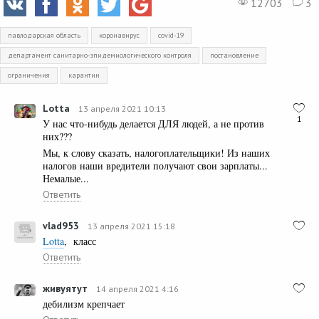
12703
3
павлодарская область
коронавирус
covid-19
департамент санитарно-эпидемиологического контроля
постановление
ограничения
карантин
Lotta
13 апреля 2021 10:13
1
У нас что-нибудь делается ДЛЯ людей, а не против
них???
Мы, к слову сказать, налогоплательщики! Из наших
налогов наши вредители получают свои зарплаты...
Немалые...
Ответить
vlad953
13 апреля 2021 15:18
Lotta
, класс
Ответить
живуятут
14 апреля 2021 4:16
дебилизм крепчает