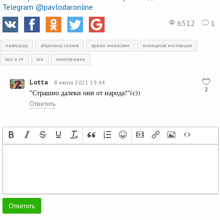
Telegram @pavlodaronline
6512
1
павлодар
абылкаир скаков
ержан иманслям
жилищная инспекция
оси и пт
кск
многоэтажки
Lotta
8 июня 2021 19:44
2
"Страшно далеки они от народа!"(с))
Ответить