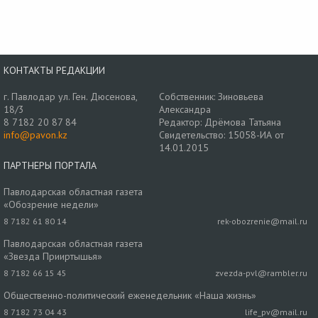
КОНТАКТЫ РЕДАКЦИИ
г. Павлодар ул. Ген. Дюсенова,
Собственник: Зиновьева
18/3
Александра
8 7182 20 87 84
Редактор: Дрёмова Татьяна
info@pavon.kz
Свидетельство: 15058-ИА от
14.01.2015
ПАРТНЕРЫ ПОРТАЛА
Павлодарская областная газета
«Обозрение недели»
8 7182 61 80 14
rek-obozrenie@mail.ru
Павлодарская областная газета
«Звезда Прииртышья»
8 7182 66 15 45
zvezda-pvl@rambler.ru
Общественно-политический еженедельник «Наша жизнь»
8 7182 73 04 43
life_pv@mail.ru