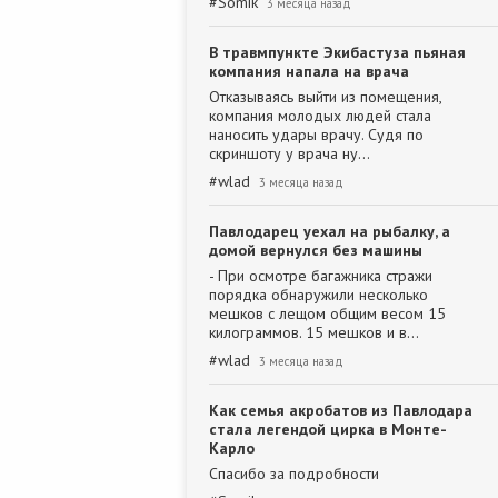
#
Somik
3 месяца назад
В травмпункте Экибастуза пьяная
компания напала на врача
Отказываясь выйти из помещения,
компания молодых людей стала
наносить удары врачу. Судя по
скриншоту у врача ну…
#
wlad
3 месяца назад
Павлодарец уехал на рыбалку, а
домой вернулся без машины
- При осмотре багажника стражи
порядка обнаружили несколько
мешков с лещом общим весом 15
килограммов. 15 мешков и в…
#
wlad
3 месяца назад
Как семья акробатов из Павлодара
стала легендой цирка в Монте-
Карло
Спасибо за подробности