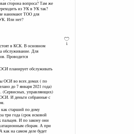
овая сторона вопроса? Там же
переходить из УК в УК так?
рые нанимают ТОО для
УК. Или нет?
1
остоят в КСК. В основном
а обслуживание. Для
цов. Проводится
и ОСИ планирует обслуживать
ны ОСИ во всех домах ( по
лано до 7 января 2021 года)
. (Сервисных, управляющих)
 ОСИ. И деньги собранные с
ом.
я как старший по дому
а три года (срок исковой
х пальцев. И по закону они
луатационным сборам. А при
А как на самом деле будет