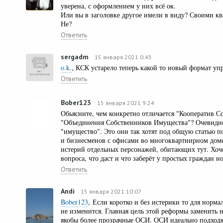
уверена, с оформлением у них всё ок.
Или вы в заголовке другое имели в виду? Своими к
Не?
Ответить
sergadm
15 января 2021 0:45
o.k.
, КСК устарело теперь какой то новый формат уп
Ответить
Bober123
15 января 2021 9:24
Обьясните, чем конкретно отличается "Кооператив С
"Объединения Собственников Имущества"? Очевидно
"имущество". Это они так хотят под общую статью 
и бизнесменов с офисами во многоквартиирном доме
истерий отдельных персонажей, обитающих тут. Хоч
вопроса, что даст и что заберёт у простых граждан н
Ответить
Andi
15 января 2021 10:07
Bober123
, Если коротко и без истерики то для норм
не изменится. Главная цель этой реформы заменить 
якобы более прозрачные ОСИ. ОСИ идеально подходя