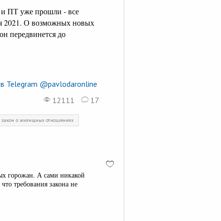
 и ПТ уже прошли - все
ря 2021. О возможных новых
 он передвинется до
в Telegram @pavlodaronline
12111
17
закон о жилищных отношениях
х горожан. А сами никакой
 что требования закона не