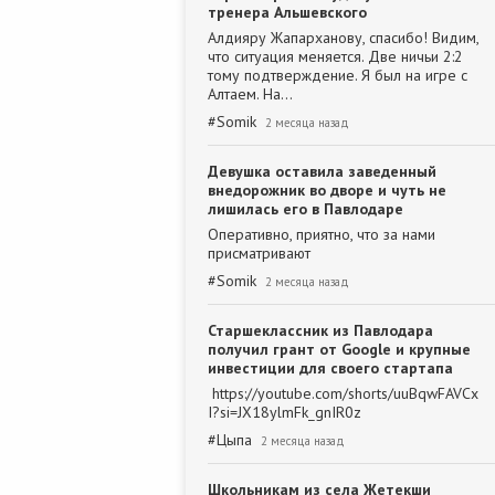
тренера Альшевского
Алдияру Жапарханову, спасибо! Видим,
что ситуация меняется. Две ничьи 2:2
тому подтверждение. Я был на игре с
Алтаем. На…
#
Somik
2 месяца назад
Девушка оставила заведенный
внедорожник во дворе и чуть не
лишилась его в Павлодаре
Оперативно, приятно, что за нами
присматривают
#
Somik
2 месяца назад
Старшеклассник из Павлодара
получил грант от Google и крупные
инвестиции для своего стартапа
https://youtube.com/shorts/uuBqwFAVCx
I?si=JX18ylmFk_gnIR0z
#
Цыпа
2 месяца назад
Школьникам из села Жетекши