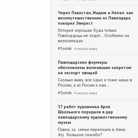
Через Пакистан, Индию и Непал: как
велопутешественник из Павлодара
покорил Эверест
История хорошая. Куда только
Павлодарцы не ездят... Особенно на
велосипедах
#
Somik
4 месяца назад
Павлодарские фермеры
обеспокоены возможным запретом
на экспорт овощей
Сколько живу, все одно и тоже: наше в
Россию, а из России к нам...
#
Somik
4 месяца назад
57 работ художника Ария
Школьного передали в дар
павлодарскому художественному
музею
Павон, за семья переехала в Алма-
Ату большое спасибо?