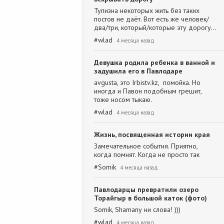
Тупизна некоторых жить без таких
постов не даёт. Вот есть же человек/
два/три, который/которые эту дорогу…
#
wlad
4 месяца назад
Девушка родила ребенка в ванной и
задушила его в Павлодаре
avgusta, это Irbistv.kz, помойка. Но
иногда и Павон подобным грешит,
тоже носом тыкаю.
#
wlad
4 месяца назад
Жизнь, посвященная истории края
Замечательное события. Приятно,
когда помнят. Когда не просто так
#
Somik
4 месяца назад
Павлодарцы превратили озеро
Торайгыр в большой каток (фото)
Somik, Shamanу ни слова! )))
#
wlad
4 месяца назад