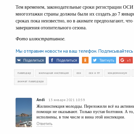
Тем временем, законодательные сроки регистрации ОСИ
многоэтажки страны должны были их создать до 7 янва
сроках пока неизвестно, но в акимате предполагают, что
завершения отопительного сезона.
Фото иллюстративное.
Мы отправим новости на ваш телефон. Подписывайтесь 
Поделиться
Поделиться
Твитнуть
+1
павлодар
жилищная инспекция
оси
оси и пт
кондоминиум
акимат павлодара
Andi
13 января 2021 10:59
Жилинспекция молодцы. Переложили всё на активны
помощи не оказывают. Только пустая болтовня. А то,
исполнены, в том числе и вина этой инспекции.
Ответить