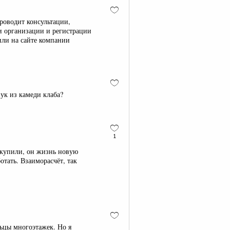
роводит консультации,
и организации и регистрации
или на сайте компании
вук из камеди клаба?
1
 купили, он жизнь новую
отать. Взаиморасчёт, так
льцы многоэтажек. Но я