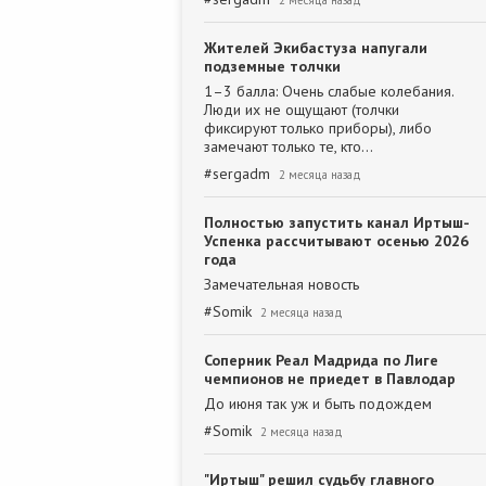
2 месяца назад
Жителей Экибастуза напугали
подземные толчки
1–3 балла: Очень слабые колебания.
Люди их не ощущают (толчки
фиксируют только приборы), либо
замечают только те, кто…
#
sergadm
2 месяца назад
Полностью запустить канал Иртыш-
Успенка рассчитывают осенью 2026
года
Замечательная новость
#
Somik
2 месяца назад
Соперник Реал Мадрида по Лиге
чемпионов не приедет в Павлодар
До июня так уж и быть подождем
#
Somik
2 месяца назад
"Иртыш" решил судьбу главного