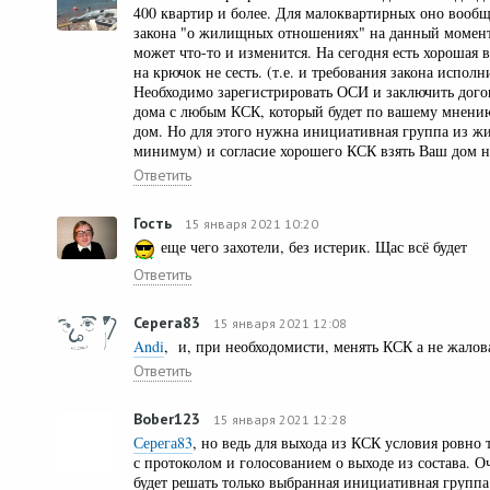
400 квартир и более. Для малоквартирных оно вообщ
закона "о жилищных отношениях" на данный момент
может что-то и изменится. На сегодня есть хорошая 
на крючок не сесть. (т.е. и требования закона исполни
Необходимо зарегистрировать ОСИ и заключить дог
дома с любым КСК, который будет по вашему мнени
дом. Но для этого нужна инициативная группа из ж
минимум) и согласие хорошего КСК взять Ваш дом н
Ответить
Гость
15 января 2021 10:20
еще чего захотели, без истерик. Щас всё будет
Ответить
Серега83
15 января 2021 12:08
Andi
, и, при необходомисти, менять КСК а не жалова
Ответить
Bober123
15 января 2021 12:28
Серега83
, но ведь для выхода из КСК условия ровно 
с протоколом и голосованием о выходе из состава. О
будет решать только выбранная инициативная групп