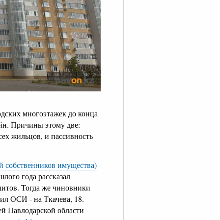
дских многоэтажек до конца
йн. Причины этому две:
всех жильцов, и пассивность
й собственников имущества)
шлого года рассказал
итов. Тогда же чиновники
л ОСИ - на Ткачева, 18.
ей Павлодарской области