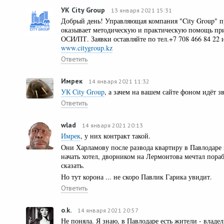
УК City Group
13 января 2021 15:31
Добрый день! Управляющая компания "City Group" п
оказывает методическую и практическую помощь пр
ОСИ/ПТ. Заявки оставляйте по тел.+7 708 466 84 22 
www.citygroup.kz
Ответить
Имрек
14 января 2021 11:32
УК City Group
, а зачем на вашем сайте фоном идёт з
Ответить
wlad
14 января 2021 20:13
Имрек
, у них контракт такой.
Они Харламову после развода квартиру в Павлодаре
начать хотел, дворником на Лермонтова мечтал пораб
сказать.
Но тут корона ... не скоро Павлик Гарика увидит.
Ответить
o.k.
14 января 2021 20:57
Не поняла. Я знаю, в Павлодаре есть жители - владе