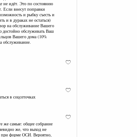
е не идёт. Это по состоянию
. Если внесут поправки
возможность и рыбку съесть и
ть и в дураках не остаться)
овор на обслуживание Вашего
ю достойно обслуживать Ваш
ильцов Вашего дома (10%
а обслуживание.
ться в соцсеточках
те же самые: общее собрание
чевидно же, что выход не
а при форме ОСИ. Вероятно,