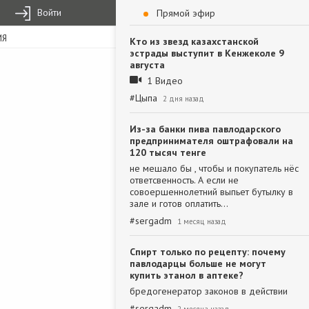
Войти
Прямой эфир
ИЯ
Кто из звезд казахстанской
эстрады выступит в Кенжеколе 9
августа
1 Видео
#
Цыпа
2 дня назад
Из-за банки пива павлодарского
предпринимателя оштрафовали на
120 тысяч тенге
не мешало бы , чтобы и покупатель нёс
ответсвенность. А если не
совоершеннолетний выпьет бутылку в
зале и готов оплатить…
#
sergadm
1 месяц назад
Спирт только по рецепту: почему
павлодарцы больше не могут
купить этанол в аптеке?
бредогенератор законов в действии
#
sergadm