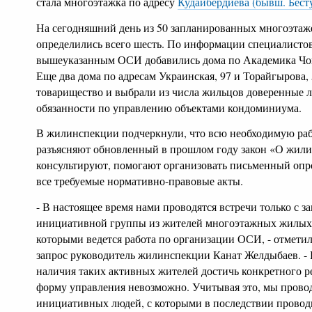
стала многоэтажка по адресу
Кудайбердиева (бывш. Бесту
На сегодняшний день из 50 запланированных многоэтаж
определились всего шесть. По информации специалистов
вышеуказанным ОСИ добавились дома по Академика Чоки
Еще два дома по адресам Украинская, 97 и Торайгырова, 
товарищество и выбрали из числа жильцов доверенные л
обязанности по управлению объектами кондоминиума.
В жилинспекции подчеркнули, что всю необходимую раб
разъясняют обновленный в прошлом году закон «О жил
консультируют, помогают организовать письменный опро
все требуемые нормативно-правовые акты.
- В настоящее время нами проводятся встречи только с 
инициативной группы из жителей многоэтажных жилых 
которыми ведется работа по организации ОСИ, - отметил
запрос руководитель жилинспекции Канат Желдыбаев. - П
наличия таких активных жителей достичь конкретного ре
форму управления невозможно. Учитывая это, мы прово
инициативных людей, с которыми в последствии провод