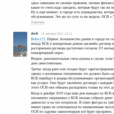
здесь замешана не сколько правовая, сколько финанс
какие-то счета надо заводить, которые будут так же 
Ну и ещё момент: в городе есть управдомства, кото
обслуживания. Это же по сути та же модель: ОСИ + 
Ответить
Andi
15 января 2021 13:21
Bober123
, Первое: большинство домов в городе не с
между КСК и конкретным домом заключён договор н
расторжения договора достаточно согласие 2/3 жиль
поквартирный опрос.
Второе: дополнительные счета нужны в случае, есл
дом самостоятельно.
Третье: когда рано или поздно будут зарегистрирова
закону о жилищных отношениях это должно было сде
КСК перейдут в разряд обслуживающих организаций
как угодно. Они будут заключать договора с каждым
этого ОСИ они обязаны расходовать только на этот д
Когда в декабре 2019 года наш дом выходил из КСК 
письменно запрашивал у КСК сколько собрали денег з
давности) и на что потратили. В ответ фигура из трё
имеют право не отчитываться по ежемесячным эксп
ОСИ по задумке законотворцев всё будет прозрачно. 