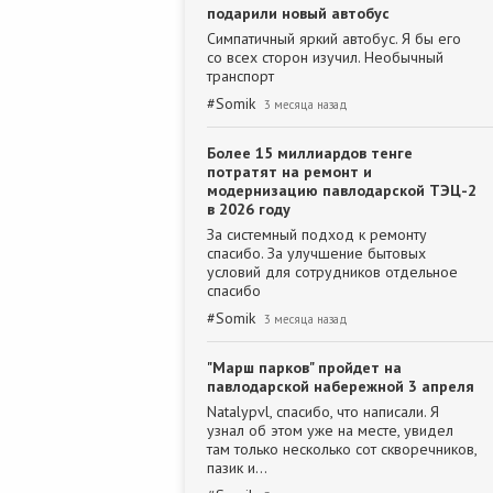
подарили новый автобус
Симпатичный яркий автобус. Я бы его
со всех сторон изучил. Необычный
транспорт
#
Somik
3 месяца назад
Более 15 миллиардов тенге
потратят на ремонт и
модернизацию павлодарской ТЭЦ-2
в 2026 году
За системный подход к ремонту
спасибо. За улучшение бытовых
условий для сотрудников отдельное
спасибо
#
Somik
3 месяца назад
"Марш парков" пройдет на
павлодарской набережной 3 апреля
Natalypvl, спасибо, что написали. Я
узнал об этом уже на месте, увидел
там только несколько сот скворечников,
пазик и…