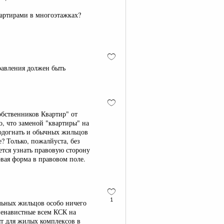
вартирами в многоэтажках?
равления должен быть
обственников Квартир" от
, что заменой "квартиры" на
подогнать и обычных жильцов
? Только, пожалйуста, без
ется узнать правовую сторону
овая форма в правовом поле.
1
альных жильцов особо ничего
ненавистные всем КСК на
т для жилых комплексов в