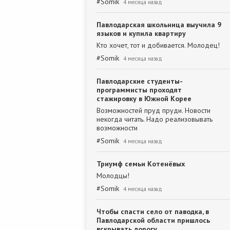
#
Somik
4 месяца назад
Павлодарская школьница выучила 9
языков и купила квартиру
Кто хочет, тот и добивается. Молодец!
#
Somik
4 месяца назад
Павлодарские студенты-
программисты проходят
стажировку в Южной Корее
Возможностей пруд пруди. Новости
некогда читать. Надо реализовывать
возможности
#
Somik
4 месяца назад
Триумф семьи Котенёвых
Молодцы!
#
Somik
4 месяца назад
Чтобы спасти село от паводка, в
Павлодарской области пришлось
вскрывать дорогу