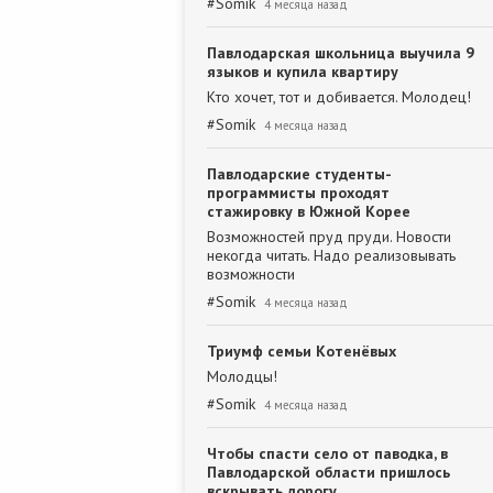
#
Somik
4 месяца назад
Павлодарская школьница выучила 9
языков и купила квартиру
Кто хочет, тот и добивается. Молодец!
#
Somik
4 месяца назад
Павлодарские студенты-
программисты проходят
стажировку в Южной Корее
Возможностей пруд пруди. Новости
некогда читать. Надо реализовывать
возможности
#
Somik
4 месяца назад
Триумф семьи Котенёвых
Молодцы!
#
Somik
4 месяца назад
Чтобы спасти село от паводка, в
Павлодарской области пришлось
вскрывать дорогу