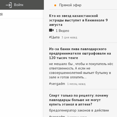
Войти
Прямой эфир
ИЯ
Кто из звезд казахстанской
эстрады выступит в Кенжеколе 9
августа
1 Видео
#
Цыпа
3 дня назад
Из-за банки пива павлодарского
предпринимателя оштрафовали на
120 тысяч тенге
не мешало бы , чтобы и покупатель нёс
ответсвенность. А если не
совоершеннолетний выпьет бутылку в
зале и готов оплатить…
#
sergadm
1 месяц назад
Спирт только по рецепту: почему
павлодарцы больше не могут
купить этанол в аптеке?
бредогенератор законов в действии
#
sergadm