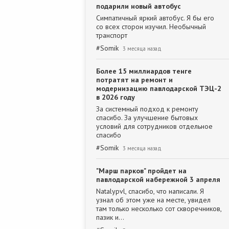
подарили новый автобус
Симпатичный яркий автобус. Я бы его
со всех сторон изучил. Необычный
транспорт
#
Somik
3 месяца назад
Более 15 миллиардов тенге
потратят на ремонт и
модернизацию павлодарской ТЭЦ-2
в 2026 году
За системный подход к ремонту
спасибо. За улучшение бытовых
условий для сотрудников отдельное
спасибо
#
Somik
3 месяца назад
"Марш парков" пройдет на
павлодарской набережной 3 апреля
Natalypvl, спасибо, что написали. Я
узнал об этом уже на месте, увидел
там только несколько сот скворечников,
пазик и…