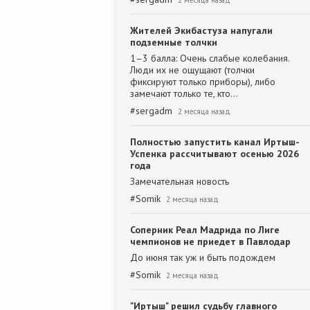
2 месяца назад
Жителей Экибастуза напугали
подземные толчки
1–3 балла: Очень слабые колебания.
Люди их не ощущают (толчки
фиксируют только приборы), либо
замечают только те, кто…
#
sergadm
2 месяца назад
Полностью запустить канал Иртыш-
Успенка рассчитывают осенью 2026
года
Замечательная новость
#
Somik
2 месяца назад
Соперник Реал Мадрида по Лиге
чемпионов не приедет в Павлодар
До июня так уж и быть подождем
#
Somik
2 месяца назад
"Иртыш" решил судьбу главного