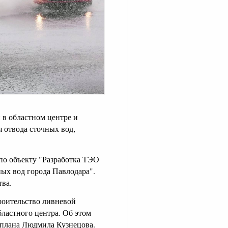
в областном центре и
 отвода сточных вод,
по объекту "Разработка ТЭО
ных вод города Павлодара".
тва.
роительство ливневой
ластного центра. Об этом
нплана Людмила Кузнецова.