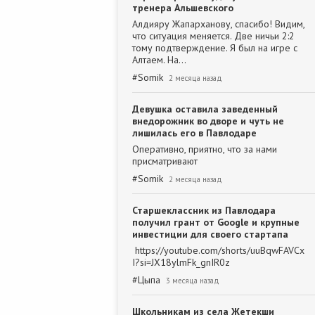
тренера Альшевского
Алдияру Жапарханову, спасибо! Видим,
что ситуация меняется. Две ничьи 2:2
тому подтверждение. Я был на игре с
Алтаем. На…
#
Somik
2 месяца назад
Девушка оставила заведенный
внедорожник во дворе и чуть не
лишилась его в Павлодаре
Оперативно, приятно, что за нами
присматривают
#
Somik
2 месяца назад
Старшеклассник из Павлодара
получил грант от Google и крупные
инвестиции для своего стартапа
https://youtube.com/shorts/uuBqwFAVCx
I?si=JX18ylmFk_gnIR0z
#
Цыпа
3 месяца назад
Школьникам из села Жетекши