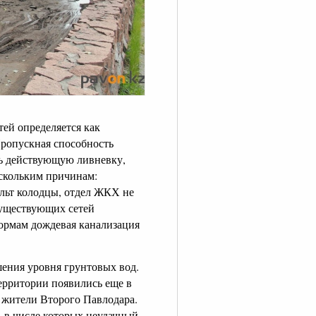
тей определяется как
Пропускная способность
ть действующую ливневку,
ескольким причинам:
альт колодцы, отдел ЖКХ не
 существующих сетей
ормам дождевая канализация
ения уровня грунтовых вод.
ерритории появились еще в
 жители Второго Павлодара.
, в числе которых неудачный