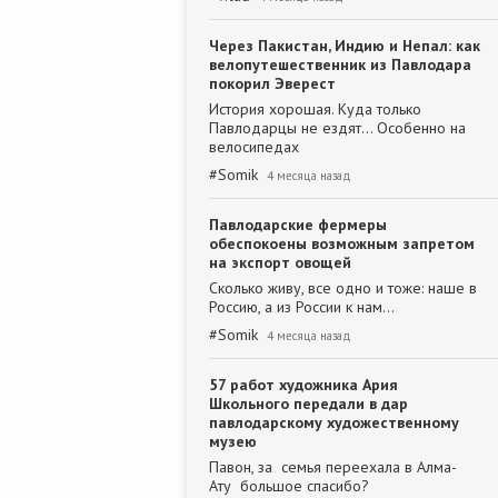
Через Пакистан, Индию и Непал: как
велопутешественник из Павлодара
покорил Эверест
История хорошая. Куда только
Павлодарцы не ездят... Особенно на
велосипедах
#
Somik
4 месяца назад
Павлодарские фермеры
обеспокоены возможным запретом
на экспорт овощей
Сколько живу, все одно и тоже: наше в
Россию, а из России к нам...
#
Somik
4 месяца назад
57 работ художника Ария
Школьного передали в дар
павлодарскому художественному
музею
Павон, за семья переехала в Алма-
Ату большое спасибо?