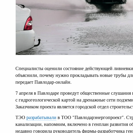
Специалисты оценили состояние действующей ливневки 
объяснили, почему нужно прокладывать новые трубы для
передает Павлодар-онлайн.
7 апреля в Павлодаре проведут общественные слушания 
с гидрогеологической картой на дренажные сети подзем
Заказчиком проекта является городской отдел строительс
ТЭО
разрабатывали
в ТОО "Павлодарэнергопроект". Ст
канализации, напомним, включено в генплан развития об
недавно говорила руководитель фирмы-разработчика ге