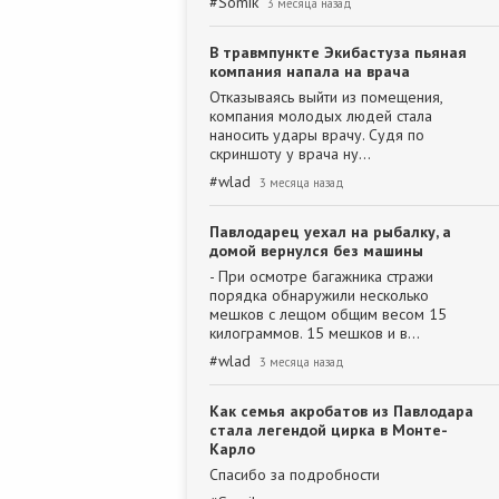
#
Somik
3 месяца назад
В травмпункте Экибастуза пьяная
компания напала на врача
Отказываясь выйти из помещения,
компания молодых людей стала
наносить удары врачу. Судя по
скриншоту у врача ну…
#
wlad
3 месяца назад
Павлодарец уехал на рыбалку, а
домой вернулся без машины
- При осмотре багажника стражи
порядка обнаружили несколько
мешков с лещом общим весом 15
килограммов. 15 мешков и в…
#
wlad
3 месяца назад
Как семья акробатов из Павлодара
стала легендой цирка в Монте-
Карло
Спасибо за подробности