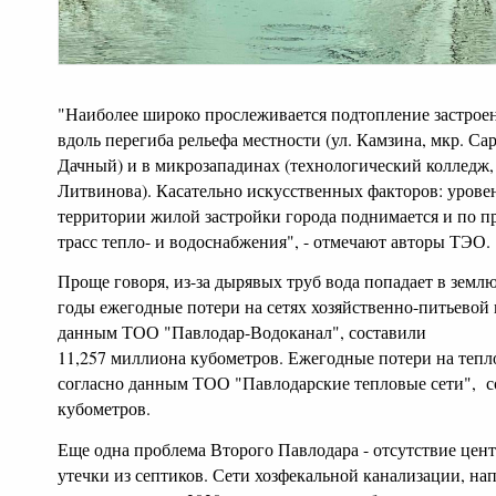
"Наиболее широко прослеживается подтопление застрое
вдоль перегиба рельефа местности (ул. Камзина, мкр. Са
Дачный) и в микрозападинах (технологический колледж, 
Литвинова). Касательно искусственных факторов: урове
территории жилой застройки города поднимается и по п
трасс тепло- и водоснабжения", - отмечают авторы ТЭО.
Проще говоря, из-за дырявых труб вода попадает в землю
годы ежегодные потери на сетях хозяйственно-питьевой 
данным ТОО "Павлодар-Водоканал", составили
11,257 миллиона кубометров. Ежегодные потери на тепло
согласно данным ТОО "Павлодарские тепловые сети", с
кубометров.
Еще одна проблема Второго Павлодара - отсутствие цен
утечки из септиков. Сети хозфекальной канализации, н