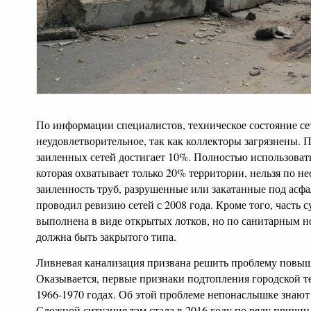
По информации специалистов, техническое состояние се
неудовлетворительное, так как коллекторы загрязнены. 
заиленных сетей достигает 10%. Полностью использова
которая охватывает только 20% территории, нельзя по н
заиленность труб, разрушенные или закатанные под асф
проводил ревизию сетей с 2008 года. Кроме того, часть
выполнена в виде открытых лотков, но по санитарным н
должна быть закрытого типа.
Ливневая канализация призвана решить проблему повыш
Оказывается, первые признаки подтопления городской т
1966-1970 годах. Об этой проблеме непонаслышке знают
Сложной ситуация там стала в 2016 году по ряду причин