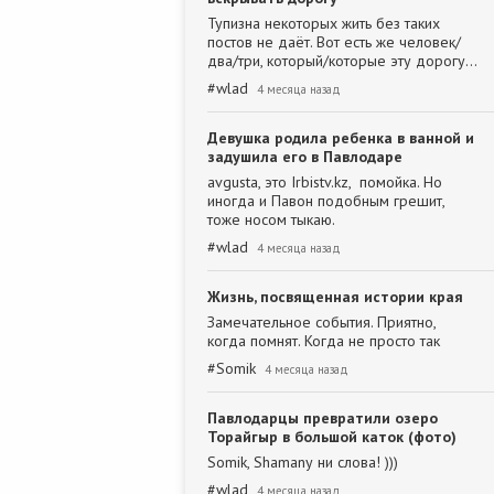
Тупизна некоторых жить без таких
постов не даёт. Вот есть же человек/
два/три, который/которые эту дорогу…
#
wlad
4 месяца назад
Девушка родила ребенка в ванной и
задушила его в Павлодаре
avgusta, это Irbistv.kz, помойка. Но
иногда и Павон подобным грешит,
тоже носом тыкаю.
#
wlad
4 месяца назад
Жизнь, посвященная истории края
Замечательное события. Приятно,
когда помнят. Когда не просто так
#
Somik
4 месяца назад
Павлодарцы превратили озеро
Торайгыр в большой каток (фото)
Somik, Shamanу ни слова! )))
#
wlad
4 месяца назад