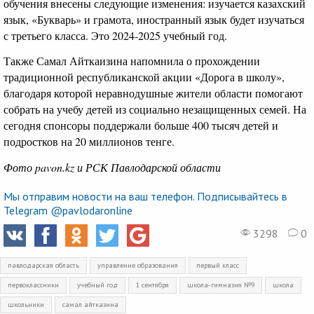
обучения внесены следующие изменения: изучается казахский
язык, «Букварь» и грамота, иностранный язык будет изучаться
с третьего класса. Это 2024-2025 учебный год.
Также Самал Айткаизина напомнила о прохождении
традиционной республиканской акции «Дорога в школу»,
благодаря которой неравнодушные жители области помогают
собрать на учебу детей из социально незащищенных семей. На
сегодня спонсоры поддержали больше 400 тысяч детей и
подростков на 20 миллионов тенге.
Фото pavon.kz и РСК Павлодарской области
Мы отправим новости на ваш телефон. Подписывайтесь в
Telegram @pavlodaronline
3298
0
павлодарская область
управление образования
первый класс
первоклассники
учебный год
1 сентября
школа-гимназия №9
школа
школьники
самал айтказина