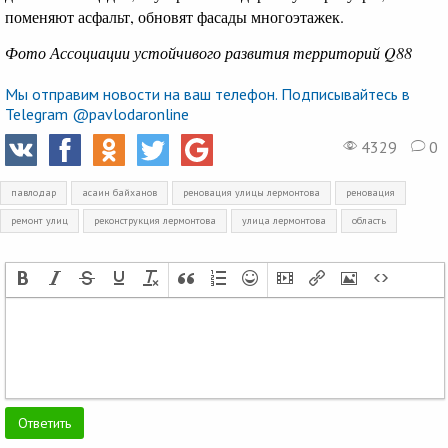
поменяют асфальт, обновят фасады многоэтажек.
Фото Ассоциации устойчивого развития территорий Q88
Мы отправим новости на ваш телефон. Подписывайтесь в
Telegram @pavlodaronline
4329
0
павлодар
асаин байханов
реновация улицы лермонтова
реновация
ремонт улиц
реконструкция лермонтова
улица лермонтова
область