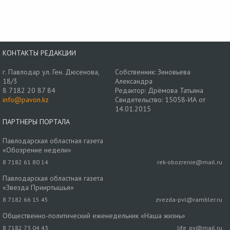
КОНТАКТЫ РЕДАКЦИИ
г. Павлодар ул. Ген. Дюсенова,
Собственник: Зиновьева
18/3
Александра
8 7182 20 87 84
Редактор: Дрёмова Татьяна
info@pavon.kz
Свидетельство: 15058-ИА от
14.01.2015
ПАРТНЕРЫ ПОРТАЛА
Павлодарская областная газета
«Обозрение недели»
8 7182 61 80 14
rek-obozrenie@mail.ru
Павлодарская областная газета
«Звезда Прииртышья»
8 7182 66 15 45
zvezda-pvl@rambler.ru
Общественно-политический еженедельник «Наша жизнь»
8 7182 73 04 43
life_pv@mail.ru