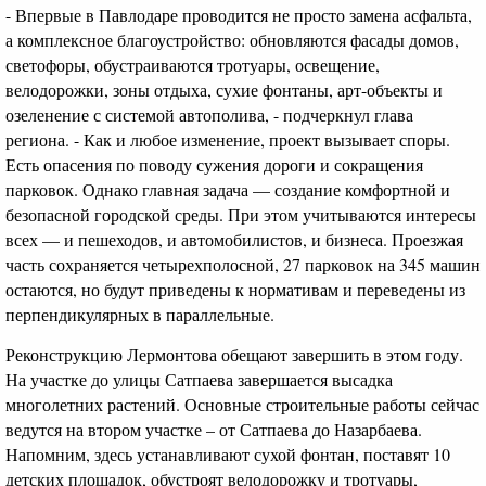
- Впервые в Павлодаре проводится не просто замена асфальта,
а комплексное благоустройство: обновляются фасады домов,
светофоры, обустраиваются тротуары, освещение,
велодорожки, зоны отдыха, сухие фонтаны, арт-объекты и
озеленение с системой автополива, - подчеркнул глава
региона. - Как и любое изменение, проект вызывает споры.
Есть опасения по поводу сужения дороги и сокращения
парковок. Однако главная задача — создание комфортной и
безопасной городской среды. При этом учитываются интересы
всех — и пешеходов, и автомобилистов, и бизнеса. Проезжая
часть сохраняется четырехполосной, 27 парковок на 345 машин
остаются, но будут приведены к нормативам и переведены из
перпендикулярных в параллельные.
Реконструкцию Лермонтова обещают завершить в этом году.
На участке до улицы Сатпаева завершается высадка
многолетних растений. Основные строительные работы сейчас
ведутся на втором участке – от Сатпаева до Назарбаева.
Напомним, здесь устанавливают сухой фонтан, поставят 10
детских площадок, обустроят велодорожку и тротуары,