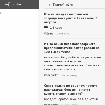
Войти
Прямой эфир
ИЯ
Кто из звезд казахстанской
эстрады выступит в Кенжеколе 9
августа
1 Видео
#
Цыпа
1 день назад
Из-за банки пива павлодарского
предпринимателя оштрафовали на
120 тысяч тенге
не мешало бы , чтобы и покупатель нёс
ответсвенность. А если не
совоершеннолетний выпьет бутылку в
зале и готов оплатить…
#
sergadm
1 месяц назад
Спирт только по рецепту: почему
павлодарцы больше не могут
купить этанол в аптеке?
бредогенератор законов в действии
#
sergadm