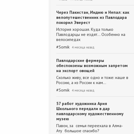
Через Пакистан, Индию и Непал: как
велопутешественник из Павлодара
покорил Эверест
История хорошая. Куда только
Павлодарцы не ездят... Особенно на
велосипедах
#
Somik
4 месяца назад
Павлодарские фермеры
обеспокоены возможным запретом
на экспорт овощей
Сколько живу, все одно и тоже: наше в
Россию, а из России к нам...
#
Somik
4 месяца назад
57 работ художника Ария
Школьного передали в дар
павлодарскому художественному
музею
Павон, за семья переехала в Алма-
Ату большое спасибо?