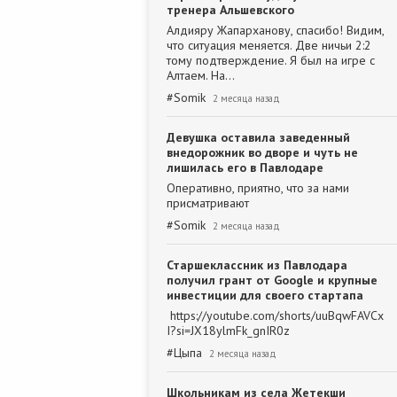
тренера Альшевского
Алдияру Жапарханову, спасибо! Видим,
что ситуация меняется. Две ничьи 2:2
тому подтверждение. Я был на игре с
Алтаем. На…
#
Somik
2 месяца назад
Девушка оставила заведенный
внедорожник во дворе и чуть не
лишилась его в Павлодаре
Оперативно, приятно, что за нами
присматривают
#
Somik
2 месяца назад
Старшеклассник из Павлодара
получил грант от Google и крупные
инвестиции для своего стартапа
https://youtube.com/shorts/uuBqwFAVCx
I?si=JX18ylmFk_gnIR0z
#
Цыпа
2 месяца назад
Школьникам из села Жетекши