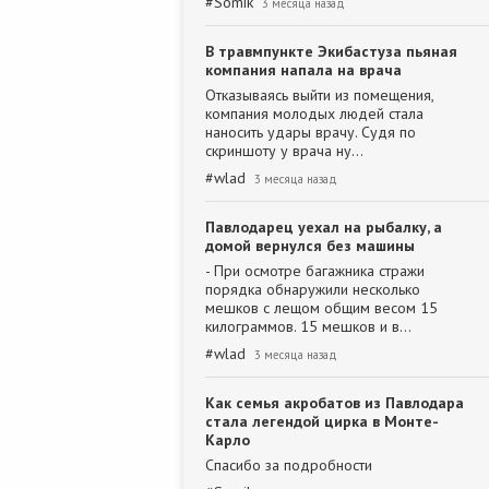
#
Somik
3 месяца назад
В травмпункте Экибастуза пьяная
компания напала на врача
Отказываясь выйти из помещения,
компания молодых людей стала
наносить удары врачу. Судя по
скриншоту у врача ну…
#
wlad
3 месяца назад
Павлодарец уехал на рыбалку, а
домой вернулся без машины
- При осмотре багажника стражи
порядка обнаружили несколько
мешков с лещом общим весом 15
килограммов. 15 мешков и в…
#
wlad
3 месяца назад
Как семья акробатов из Павлодара
стала легендой цирка в Монте-
Карло
Спасибо за подробности