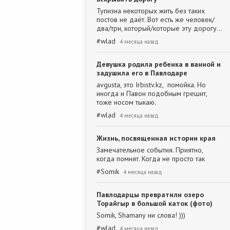
Тупизна некоторых жить без таких
постов не даёт. Вот есть же человек/
два/три, который/которые эту дорогу…
#
wlad
4 месяца назад
Девушка родила ребенка в ванной и
задушила его в Павлодаре
avgusta, это Irbistv.kz, помойка. Но
иногда и Павон подобным грешит,
тоже носом тыкаю.
#
wlad
4 месяца назад
Жизнь, посвященная истории края
Замечательное события. Приятно,
когда помнят. Когда не просто так
#
Somik
4 месяца назад
Павлодарцы превратили озеро
Торайгыр в большой каток (фото)
Somik, Shamanу ни слова! )))
#
wlad
4 месяца назад