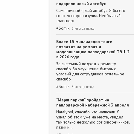
подарили новый автобус
Симпатичный яркий автобус. Я бы его
со всех сторон изучил. Необычный
транспорт
#
Somik
3 месяца назад
Более 15 миллиардов тенге
потратят на ремонт и
модернизацию павлодарской ТЭЦ-2
в 2026 году
За системный подход к ремонту
спасибо. За улучшение бытовых
условий для сотрудников отдельное
спасибо
#
Somik
3 месяца назад
"Марш парков" пройдет на
павлодарской набережной 3 апреля
Natalypvl, спасибо, что написали. Я
узнал об этом уже на месте, увидел
там только несколько сот скворечников,
пазик и…