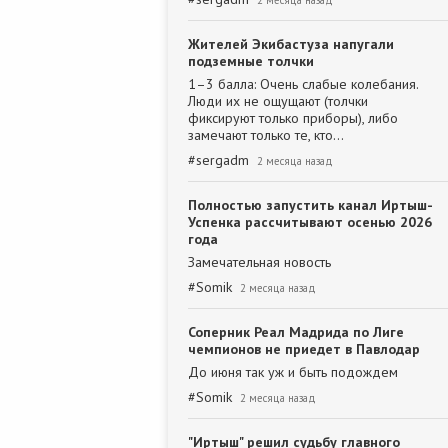
2 месяца назад
Жителей Экибастуза напугали
подземные толчки
1–3 балла: Очень слабые колебания.
Люди их не ощущают (толчки
фиксируют только приборы), либо
замечают только те, кто…
#
sergadm
2 месяца назад
Полностью запустить канал Иртыш-
Успенка рассчитывают осенью 2026
года
Замечательная новость
#
Somik
2 месяца назад
Соперник Реал Мадрида по Лиге
чемпионов не приедет в Павлодар
До июня так уж и быть подождем
#
Somik
2 месяца назад
"Иртыш" решил судьбу главного