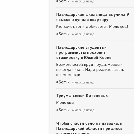
#
Somik
4 месяца назад
Павлодарская школьница выучила 9
языков и купила квартиру
Кто хочет, тот и добивается. Молодец!
#
Somik
4 месяца назад
Павлодарские студенты-
программисты проходят
стажировку в Южной Корее
Возможностей пруд пруди. Новости
некогда читать. Надо реализовывать
возможности
#
Somik
4 месяца назад
Триумф семьи Котенёвых
Молодцы!
#
Somik
4 месяца назад
Чтобы спасти село от паводка, в
Павлодарской области пришлось
вскрывать дорогу