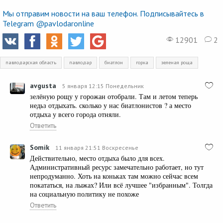
Мы отправим новости на ваш телефон. Подписывайтесь в
Telegram @pavlodaronline
12901
2
павлодарская область
павлодар
биатлон
горка
зеленая роща
avgusta
5 января 12:15 Понедельник
зелёную рощу у горожан отобрали. Там и летом теперь
недьз отдыхать. сколько у нас биатлонистов ? а место
отдыха у всего города отняли.
Ответить
Somik
11 января 21:51 Воскресенье
Действительно, место отдыха было для всех.
Административный ресурс замечательно работает, но тут
непродуманно. Хоть на коньках там можно сейчас всем
покататься, на лыжах? Или всё лучшее "избранным". Толгда
на социальную политику не похоже
Ответить