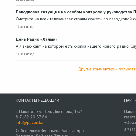
Паводковая ситуация на особом контроле у руководства 
Смотрите на всех телеканалах страны сюжеты по паводковой с
11 лет назад
День Радио «Халык»
А я знаю сайт, на котором есть кнопка нашего нового радио. С
11 лет назад
Другие комментарии пользова
КОНТАКТЫ РЕДАКЦИИ
ПАРТ
г. Павлодар ул. Ген. Дюсенова, 18/3
Павло
8 7182 20 87 84
газета
info@pavon.kz
«Обоз
8 7182
Собственник: Зиновьева Александра