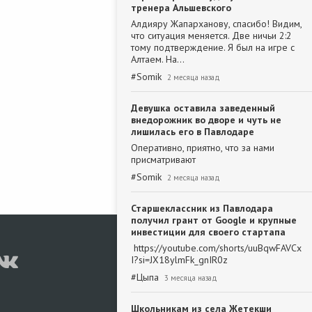
тренера Альшевского
Алдияру Жапарханову, спасибо! Видим,
что ситуация меняется. Две ничьи 2:2
тому подтверждение. Я был на игре с
Алтаем. На…
#
Somik
2 месяца назад
Девушка оставила заведенный
внедорожник во дворе и чуть не
лишилась его в Павлодаре
Оперативно, приятно, что за нами
присматривают
#
Somik
2 месяца назад
Старшеклассник из Павлодара
получил грант от Google и крупные
инвестиции для своего стартапа
https://youtube.com/shorts/uuBqwFAVCx
I?si=JX18ylmFk_gnIR0z
#
Цыпа
3 месяца назад
Школьникам из села Жетекши