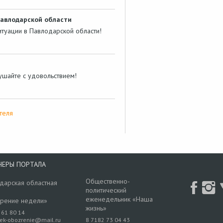
Павлодарской области
итуации в Павлодарской области!
лушайте с удовольствием!
теля
НЕРЫ ПОРТАЛА
Общественно-
дарская областная
политический
еженедельник «Наша
рение недели»
жизнь»
 61 80 14
rek-obozrenie@mail.ru
8 7182 73 04 43