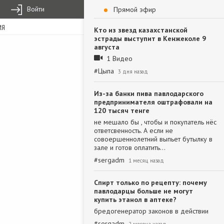
Войти
Прямой эфир
ИЯ
Кто из звезд казахстанской
эстрады выступит в Кенжеколе 9
августа
1 Видео
#
Цыпа
3 дня назад
Из-за банки пива павлодарского
предпринимателя оштрафовали на
120 тысяч тенге
не мешало бы , чтобы и покупатель нёс
ответсвенность. А если не
совоершеннолетний выпьет бутылку в
зале и готов оплатить…
#
sergadm
1 месяц назад
Спирт только по рецепту: почему
павлодарцы больше не могут
купить этанол в аптеке?
бредогенератор законов в действии
#
sergadm