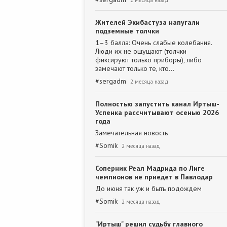
2 месяца назад
Жителей Экибастуза напугали
подземные толчки
1–3 балла: Очень слабые колебания.
Люди их не ощущают (толчки
фиксируют только приборы), либо
замечают только те, кто…
#
sergadm
2 месяца назад
Полностью запустить канал Иртыш-
Успенка рассчитывают осенью 2026
года
Замечательная новость
#
Somik
2 месяца назад
Соперник Реал Мадрида по Лиге
чемпионов не приедет в Павлодар
До июня так уж и быть подождем
#
Somik
2 месяца назад
"Иртыш" решил судьбу главного