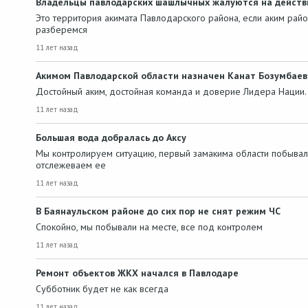
Владельцы павлодарских шашлычных жалуются на действ
Это территория акимата Павлодарского района, если аким рай
разберемся
11 лет назад
Акимом Павлодарской области назначен Канат Бозумбаев
Достойный аким, достойная команда и доверие Лидера Нации
11 лет назад
Большая вода добралась до Аксу
Мы контролируем ситуацию, первый замакима области побывал 
отслежеваем ее
11 лет назад
В Баянаульском районе до сих пор не снят режим ЧС
Спокойно, мы побывали на месте, все под контролем
11 лет назад
Ремонт объектов ЖКХ начался в Павлодаре
Субботник будет не как всегда
11 лет назад