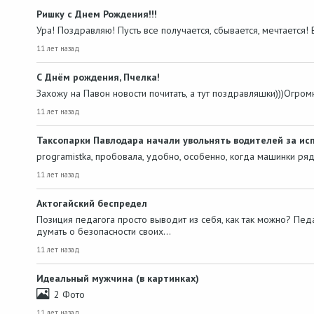
Ришку с Днем Рождения!!!
Ура! Поздравляю! Пусть все получается, сбывается, мечтается!
11 лет назад
С Днём рождения, Пчелка!
Захожу на Павон новости почитать, а тут поздравляшки)))Огром
11 лет назад
Таксопарки Павлодара начали увольнять водителей за исп
programistka, пробовала, удобно, особенно, когда машинки ряд
11 лет назад
Актогайский беспредел
Позиция педагога просто выводит из себя, как так можно? Пе
думать о безопасности своих…
11 лет назад
Идеальный мужчина (в картинках)
2 Фото
11 лет назад