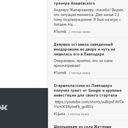
тренера Альшевского
Алдияру Жапарханову, спасибо! Видим,
что ситуация меняется. Две ничьи 2:2
тому подтверждение. Я был на игре с
Алтаем. На…
#
Somik
2 месяца назад
Девушка оставила заведенный
внедорожник во дворе и чуть не
лишилась его в Павлодаре
Оперативно, приятно, что за нами
присматривают
#
Somik
2 месяца назад
Старшеклассник из Павлодара
получил грант от Google и крупные
инвестиции для своего стартапа
https://youtube.com/shorts/uuBqwFAVCx
I?si=JX18ylmFk_gnIR0z
#
Цыпа
2 месяца назад
Школьникам из села Жетекши