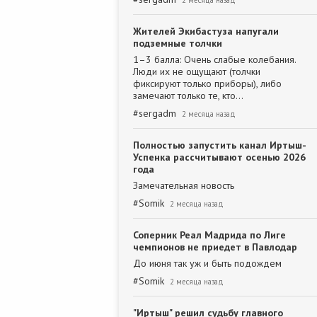
2 месяца назад
Жителей Экибастуза напугали
подземные толчки
1–3 балла: Очень слабые колебания.
Люди их не ощущают (толчки
фиксируют только приборы), либо
замечают только те, кто…
#
sergadm
2 месяца назад
Полностью запустить канал Иртыш-
Успенка рассчитывают осенью 2026
года
Замечательная новость
#
Somik
2 месяца назад
Соперник Реал Мадрида по Лиге
чемпионов не приедет в Павлодар
До июня так уж и быть подождем
#
Somik
2 месяца назад
"Иртыш" решил судьбу главного