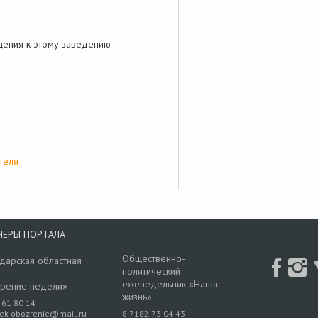
ащения к этому заведению
теля
НЕРЫ ПОРТАЛА
Общественно-
дарская областная
политический
еженедельник «Наша
рение недели»
жизнь»
 61 80 14
rek-obozrenie@mail.ru
8 7182 73 04 43