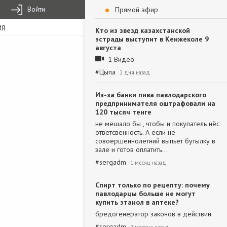
Войти
Прямой эфир
ИЯ
Кто из звезд казахстанской
эстрады выступит в Кенжеколе 9
августа
1 Видео
#
Цыпа
2 дня назад
Из-за банки пива павлодарского
предпринимателя оштрафовали на
120 тысяч тенге
не мешало бы , чтобы и покупатель нёс
ответсвенность. А если не
совоершеннолетний выпьет бутылку в
зале и готов оплатить…
#
sergadm
1 месяц назад
Спирт только по рецепту: почему
павлодарцы больше не могут
купить этанол в аптеке?
бредогенератор законов в действии
#
sergadm