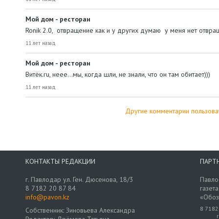
Мой дом - ресторан
Ronik 2.0, отвращение как и у других думаю у меня нет отвр
11 лет назад
Мой дом - ресторан
Витёк.ru, неее...мы, когда шли, не знали, что он там обитает)))
11 лет назад
Другие комментарии пользова
КОНТАКТЫ РЕДАКЦИИ
ПАРТ
г. Павлодар ул. Ген. Дюсенова, 18/3
Павло
8 7182 20 87 84
газета
info@pavon.kz
«Обоз
8 7182
Собственник: Зиновьева Александра