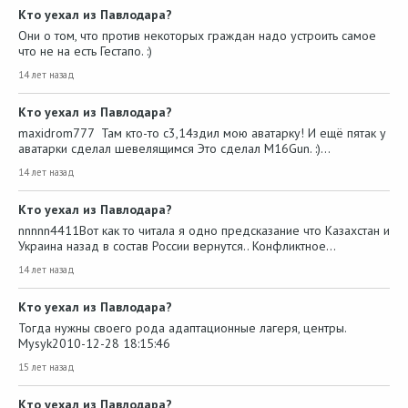
Кто уехал из Павлодара?
Они о том, что против некоторых граждан надо устроить самое
что не на есть Гестапо. :)
14 лет назад
Кто уехал из Павлодара?
maxidrom777 Там кто-то с3,14здил мою аватарку! И ещё пятак у
аватарки сделал шевелящимся Это сделал M16Gun. :)…
14 лет назад
Кто уехал из Павлодара?
nnnnn4411Вот как то читала я одно предсказание что Казахстан и
Украина назад в состав России вернутся.. Конфликтное…
14 лет назад
Кто уехал из Павлодара?
Тогда нужны своего рода адаптационные лагеря, центры.
Mysyk2010-12-28 18:15:46
15 лет назад
Кто уехал из Павлодара?