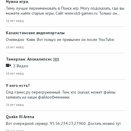
Нужна игра.
Тему лучше переименовать в Поиск игр. Могу подсказать, где вы
можете найти старые игры. Сайт www.old-games.ru. Только он…
16 лет назад
Казахстанские видеопорталы
Очевидно Киви. Вот тольуо не привычен он после YouTube.
16 лет назад
Тамерлан: Апокалипсис ))))
2 Видео
16 лет назад
У кого есть?
Олд-гамес.ру перегруженный. Тем, кто скачал, может файлы
заливать на наши файлообменники.
16 лет назад
Quake III Arena
Вот очередной сервер. 95.56.234.23:27960. Достать можно тут.