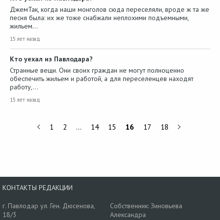
ДжемТак, когда наши монголов сюда переселяли, вроде ж та же
песня была: их же тоже снабжали неплохими подъемными,
жильем…
15 лет назад
Кто уехал из Павлодара?
Странные вещи. Они своих граждан не могут полноценно
обеспечить жильем и работой, а для переселенцев находят
работу,…
15 лет назад
1
2
…
14
15
16
17
18
КОНТАКТЫ РЕДАКЦИИ
г. Павлодар ул. Ген. Дюсенова,
Собственник: Зиновьева
18/3
Александра