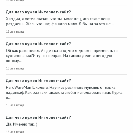
Для чего нужен Интернет-сайт?
Хардич, я хотел сказать что ты молодец, что такие вещи
раздаешь. Жаль что нас, фанатов мало. Я бы ни за что не…
15 лет назад
Для чего нужен Интернет-сайт?
Ой как разошелся. А где сказано, что я должен применять тэг
куотирования?И тут ты неправ. На самом деле я негодую
потому…
15 лет назад
Для чего нужен Интернет-сайт?
HardWareMan Школота. Научись различать мунспик от языка
падонкаф.Как раз таки школота любит использовать язык Лурка
в…
15 лет назад
Для чего нужен Интернет-сайт?
Да. Именно так. :)
15 лет назад