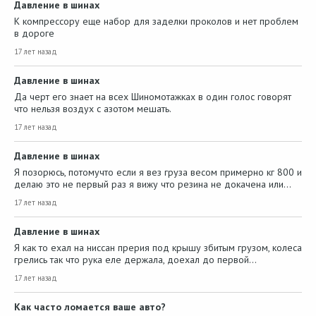
Давление в шинах
К компрессору еще набор для заделки проколов и нет проблем
в дороге
17 лет назад
Давление в шинах
Да черт его знает на всех Шиномотажках в один голос говорят
что нельзя воздух с азотом мешать.
17 лет назад
Давление в шинах
Я позорюсь, потомучто если я вез груза весом примерно кг 800 и
делаю это не первый раз я вижу что резина не докачена или…
17 лет назад
Давление в шинах
Я как то ехал на ниссан прерия под крышу збитым грузом, колеса
грелись так что рука еле держала, доехал до первой…
17 лет назад
Как часто ломается ваше авто?