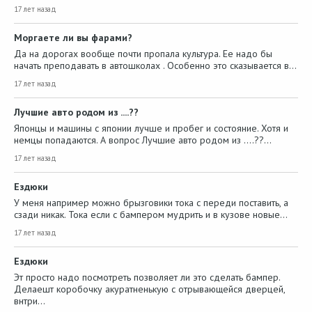
17 лет назад
Моргаете ли вы фарами?
Да на дорогах вообще почти пропала культура. Ее надо бы
начать преподавать в автошколах . Особенно это сказывается в…
17 лет назад
Лучшие авто родом из ....??
Японцы и машины с японии лучше и пробег и состояние. Хотя и
немцы попадаются. А вопрос Лучшие авто родом из ....??…
17 лет назад
Ездюки
У меня например можно брызговики тока с переди поставить, а
сзади никак. Тока если с бампером мудрить и в кузове новые…
17 лет назад
Ездюки
Эт просто надо посмотреть позволяет ли это сделать бампер.
Делаешт коробочку акуратненькую с отрывающейся дверцей,
внтри…