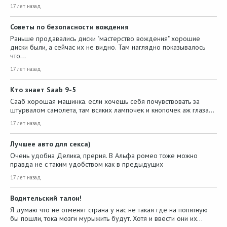
17 лет назад
Советы по безопасности вождения
Раньше продавались диски "мастерство вождения" хорошие
диски были, а сейчас их не видно. Там наглядно показывалось
что…
17 лет назад
Кто знает Saab 9-5
Сааб хорошая машинка. если хочешь себя почувствовать за
штурвалом самолета, там всяких лампочек и кнопочек аж глаза…
17 лет назад
Лучшее авто для секса)
Очень удобна Делика, прерия. В Альфа ромео тоже можно
правда не с таким удобством как в предыдущих
17 лет назад
Водительский талон!
Я думаю что не отменят страна у нас не такая где на попятную
бы пошли, тока мозги мурыжить будут. Хотя и ввести они их…