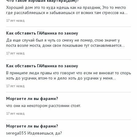
Что такое хорошая квартира(дом)?
Хороший дом это то куда идешь как на праздник, Это то место
где расслабляешься и забываешься от всяких там стрессов на…
17 лет назад
Как обставить ГАИшника по закону
Да еще случай был я чуть со смеху не помер, стою значит у
поста возле моста, доки свои показываю тут останавливается…
17 лет назад
Как обставить ГАИшника по закону
В принципе люди правы кто говорит что если не виноват то спорь
хоть до усрачки, втом-то и дело хоть до усрачки у меня…
17 лет назад
Моргаете ли вы фарами?
что они на некотором расстоянии стоят.
17 лет назад
Моргаете ли вы фарами?
serega035 Издеваешься, да?