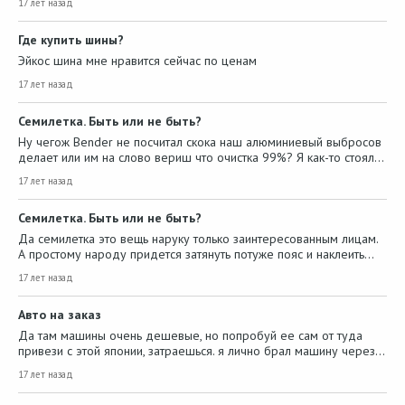
17 лет назад
Где купить шины?
Эйкос шина мне нравится сейчас по ценам
17 лет назад
Семилетка. Быть или не быть?
Ну чегож Bender не посчитал скока наш алюминиевый выбросов
делает или им на слово вериш что очистка 99%? Я как-то стоял…
17 лет назад
Семилетка. Быть или не быть?
Да семилетка это вещь наруку только заинтересованным лицам.
А простому народу придется затянуть потуже пояс и наклеить…
17 лет назад
Авто на заказ
Да там машины очень дешевые, но попробуй ее сам от туда
привези с этой японии, затраешься. я лично брал машину через…
17 лет назад