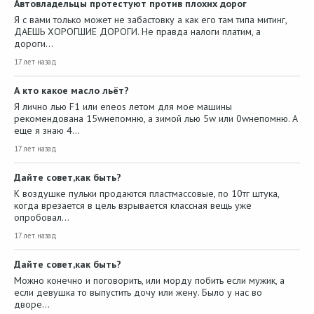
Автовладельцы протестуют против плохих дорог
Я с вами только может не забастовку а как его там типа митинг,
ДАЕШЬ ХОРОГШИЕ ДОРОГИ. Не правда налоги платим, а
дороги…
17 лет назад
А кто какое масло льёт?
Я лично лью F1 или eneos летом для мое машины
рекомендована 15wнепомню, а зимой лью 5w или 0wнепомню. А
еще я знаю 4…
17 лет назад
Дайте совет,как быть?
К воздушке пульки продаются пластмассовые, по 10тг штука,
когда врезается в цель взрывается классная вещь уже
опробовал…
17 лет назад
Дайте совет,как быть?
Можно конечно и поговорить, или морду побить если мужик, а
если девушка то выпустить дочу или жену. Было у нас во
дворе…