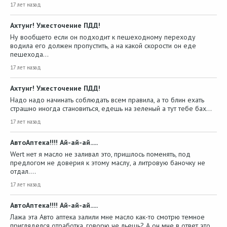
17 лет назад
Ахтунг! Ужесточение ПДД!
Ну вообщето если он подходит к пешеходному переходу
водила его должен пропустить, а на какой скорости он еде
пешехода…
17 лет назад
Ахтунг! Ужесточение ПДД!
Надо надо начинать соблюдать всем правила, а то блин ехать
страшно иногда становиться, едешь на зеленый а тут тебе бах…
17 лет назад
АвтоАптека!!!! Ай-ай-ай.....
Wert нет я масло не заливал это, пришлось поменять, под
предлогом не доверия к этому маслу, а литровую баночку не
отдал.…
17 лет назад
АвтоАптека!!!! Ай-ай-ай.....
Лажа эта Авто аптека залили мне масло как-то смотрю темное
пригляделся отработка, говорю че льешь? А он мне в ответ это…