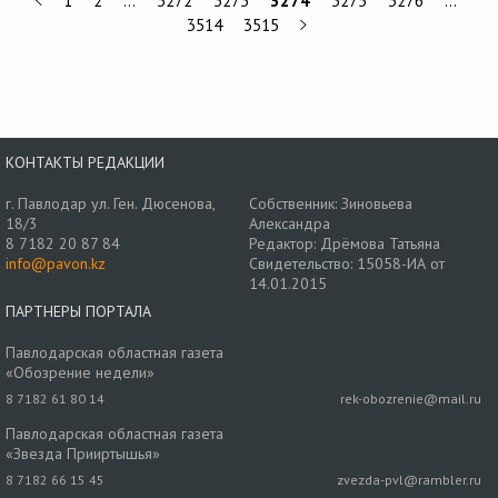
1
2
…
3272
3273
3274
3275
3276
…
3514
3515
КОНТАКТЫ РЕДАКЦИИ
г. Павлодар ул. Ген. Дюсенова,
Собственник: Зиновьева
18/3
Александра
8 7182 20 87 84
Редактор: Дрёмова Татьяна
info@pavon.kz
Свидетельство: 15058-ИА от
14.01.2015
ПАРТНЕРЫ ПОРТАЛА
Павлодарская областная газета
«Обозрение недели»
8 7182 61 80 14
rek-obozrenie@mail.ru
Павлодарская областная газета
«Звезда Прииртышья»
8 7182 66 15 45
zvezda-pvl@rambler.ru