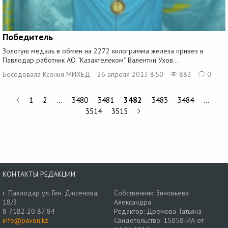
Победитель
Золотую медаль в обмен на 2272 килограмма железа привез в
Павлодар работник АО “Казахтелеком” Валентин Ухов....
Беседовала Ксения МИХЕД
26 апреля 2013 8:50
883
0
1
2
…
3480
3481
3482
3483
3484
…
3514
3515
КОНТАКТЫ РЕДАКЦИИ
г. Павлодар ул. Ген. Дюсенова,
Собственник: Зиновьева
18/3
Александра
8 7182 20 87 84
Редактор: Дрёмова Татьяна
info@pavon.kz
Свидетельство: 15058-ИА от