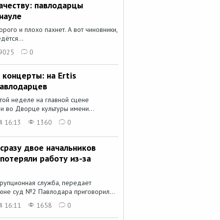
ачеству: павлодарцы
науле
ого и плохо пахнет. А вот чиновники,
дётся...
9025
0
 концерты: на Ertis
павлодарцев
той неделе на главной сцене
и во Дворце культуры имени...
4 16:13
1360
0
сразу двое начальников
потеряли работу из-за
ррупционная служба, передает
июне суд №2 Павлодара приговорил...
4 16:11
1658
0