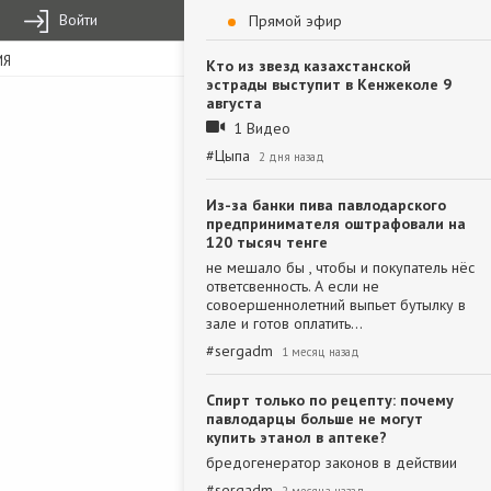
Войти
Прямой эфир
ИЯ
Кто из звезд казахстанской
эстрады выступит в Кенжеколе 9
августа
1 Видео
#
Цыпа
2 дня назад
Из-за банки пива павлодарского
предпринимателя оштрафовали на
120 тысяч тенге
не мешало бы , чтобы и покупатель нёс
ответсвенность. А если не
совоершеннолетний выпьет бутылку в
зале и готов оплатить…
#
sergadm
1 месяц назад
Спирт только по рецепту: почему
павлодарцы больше не могут
купить этанол в аптеке?
бредогенератор законов в действии
#
sergadm