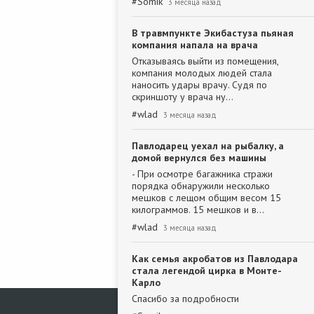
#
Somik
3 месяца назад
В травмпункте Экибастуза пьяная
компания напала на врача
Отказываясь выйти из помещения,
компания молодых людей стала
наносить удары врачу. Судя по
скриншоту у врача ну…
#
wlad
3 месяца назад
Павлодарец уехал на рыбалку, а
домой вернулся без машины
- При осмотре багажника стражи
порядка обнаружили несколько
мешков с лещом общим весом 15
килограммов. 15 мешков и в…
#
wlad
3 месяца назад
Как семья акробатов из Павлодара
стала легендой цирка в Монте-
Карло
Спасибо за подробности