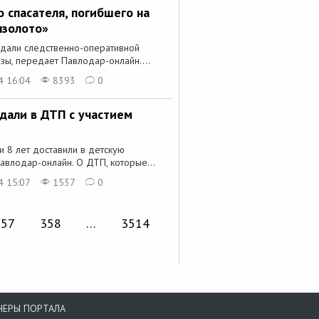
 спасателя, погибшего на
нзолото»
дали следственно-оперативной
зы, передает Павлодар-онлайн....
4 16:04
8393
0
дали в ДТП с участием
и 8 лет доставили в детскую
авлодар-онлайн. О ДТП, которые...
4 15:07
1537
0
357
358
…
3514
НЕРЫ ПОРТАЛА