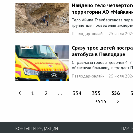
Найдено тело четвертого
территории АО «Майкаи
Тело Айыпа Тлеубергенова пере
группе для проведения эксперти
Павлодар-онлайн
25 июля 202
Сразу трое детей постра
автобуса в Павлодаре
С травмами головы девочек 4, 7 
областную больницу, передает П
Павлодар-онлайн
25 июля 202
1
2
…
354
355
356
3515
КОНТАКТЫ РЕДАКЦИИ
ПАРТ