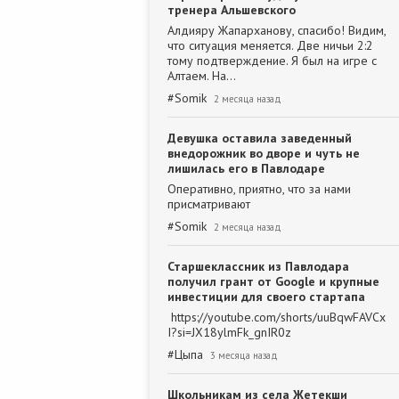
тренера Альшевского
Алдияру Жапарханову, спасибо! Видим,
что ситуация меняется. Две ничьи 2:2
тому подтверждение. Я был на игре с
Алтаем. На…
#
Somik
2 месяца назад
Девушка оставила заведенный
внедорожник во дворе и чуть не
лишилась его в Павлодаре
Оперативно, приятно, что за нами
присматривают
#
Somik
2 месяца назад
Старшеклассник из Павлодара
получил грант от Google и крупные
инвестиции для своего стартапа
https://youtube.com/shorts/uuBqwFAVCx
I?si=JX18ylmFk_gnIR0z
#
Цыпа
3 месяца назад
Школьникам из села Жетекши