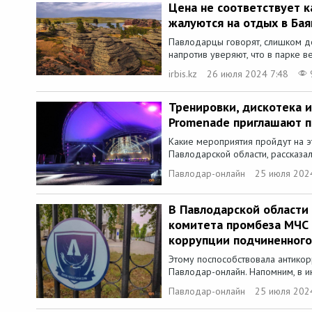
Цена не соответствует к
жалуются на отдых в Бая
Павлодарцы говорят, слишком дор
напротив уверяют, что в парке ве
irbis.kz
26 июля 2024 7:48
Тренировки, дискотека и
Promenade приглашают 
Какие мероприятия пройдут на э
Павлодарской области, рассказал
Павлодар-онлайн
25 июля 202
В Павлодарской области 
комитета промбеза МЧС 
коррупции подчиненного
Этому поспособствовала антико
Павлодар-онлайн. Напомним, в 
Павлодар-онлайн
25 июля 202