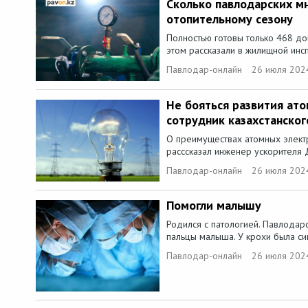
Сколько павлодарских м
отопительному сезону
Полностью готовы только 468 до
этом рассказали в жилищной инсп
Павлодар-онлайн
26 июля 202
Не бояться развития ато
сотрудник казахстанско
О преимуществах атомных элект
расссказал инженер ускорителя Д
Павлодар-онлайн
26 июля 202
Помогли малышу
Родился с патологией. Павлодар
пальцы малыша. У крохи была син
Павлодар-онлайн
26 июля 202