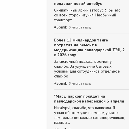
подарили новый автобус
Симпатичный яркий автобус. Я бы его
со всех сторон изучил. Необычный
транспорт
#
Somik
3 месяца назад
Более 15 миллиардов тенге
потратят на ремонт и
модернизацию павлодарской ТЭЦ-2
в 2026 году
За системный подход к ремонту
спасибо. За улучшение бытовых
условий для сотрудников отдельное
спасибо
#
Somik
3 месяца назад
"Марш парков" пройдет на
павлодарской набережной 3 апреля
Natalypvl, спасибо, что написали. Я
узнал об этом уже на месте, увидел
там только несколько сот скворечников,
пазик и…