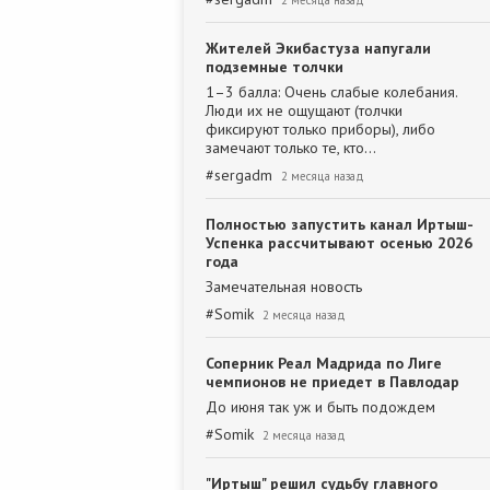
2 месяца назад
Жителей Экибастуза напугали
подземные толчки
1–3 балла: Очень слабые колебания.
Люди их не ощущают (толчки
фиксируют только приборы), либо
замечают только те, кто…
#
sergadm
2 месяца назад
Полностью запустить канал Иртыш-
Успенка рассчитывают осенью 2026
года
Замечательная новость
#
Somik
2 месяца назад
Соперник Реал Мадрида по Лиге
чемпионов не приедет в Павлодар
До июня так уж и быть подождем
#
Somik
2 месяца назад
"Иртыш" решил судьбу главного