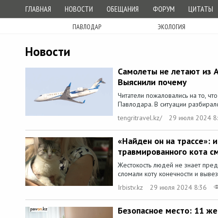
ГЛАВНАЯ
НОВОСТИ
ОБЕЩАНИЯ
ФОРУМ
ЦИТАТЫ
ПАВЛОДАР
ЭКОЛОГИЯ
Новости
Самолеты не летают из А
Выяснили почему
Читатели пожаловались на то, чт
Павлодара. В ситуации разбирался
tengritravel.kz/
29 июля 2024 8
«Найден он на трассе»: 
травмированного кота с
Жестокость людей не знает пред
сломали коту конечности и вывезл
Irbistv.kz
29 июля 2024 8:36
Безопасное место: 11 ж