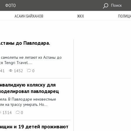
ФОТО
Поиск
АСАИН БАЙХАНОВ
ЖКХ
ПОЛИЦ
станы до Павлодара.
о самолеты не летают из Астаны до
 Tengri Travel....
:41
1452
0
инвалидную коляску для
моделировал павлодарец
ела. В Павлодаре неизвестные
и на трассу умирать. Но...
1314
0
енщин и 19 детей проживают