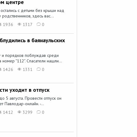
ом центре
 остались с детьми без крыши над
родственников, здесь вас...
4 19:36
1317
0
блудились в баянаульских
у и порядков поблуждав среди
номер "112". Спасатели нашли...
4 14:26
1331
0
сти уходит в отпуск
о 5 августа. Провести отпуск он
т Павлодар-онлайн. -...
4 14:12
3299
0