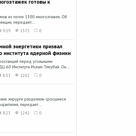
ногоэтажек готовы к
мов из почти 1300 многоэтажек. Об
екции, передает...
4 9:19
1372
0
мной энергетики призвал
го института ядерной физики
ростанций перед угольными
Ц-60 Института Ислам Тлеубай. Он...
4 8:51
1262
0
ские хирурги разделили сросшиеся
дактилия, передает...
4 8:23
1242
0