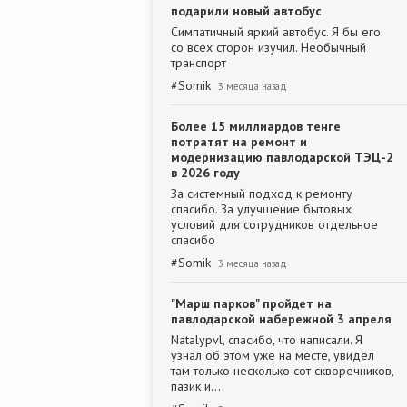
подарили новый автобус
Симпатичный яркий автобус. Я бы его
со всех сторон изучил. Необычный
транспорт
#
Somik
3 месяца назад
Более 15 миллиардов тенге
потратят на ремонт и
модернизацию павлодарской ТЭЦ-2
в 2026 году
За системный подход к ремонту
спасибо. За улучшение бытовых
условий для сотрудников отдельное
спасибо
#
Somik
3 месяца назад
"Марш парков" пройдет на
павлодарской набережной 3 апреля
Natalypvl, спасибо, что написали. Я
узнал об этом уже на месте, увидел
там только несколько сот скворечников,
пазик и…