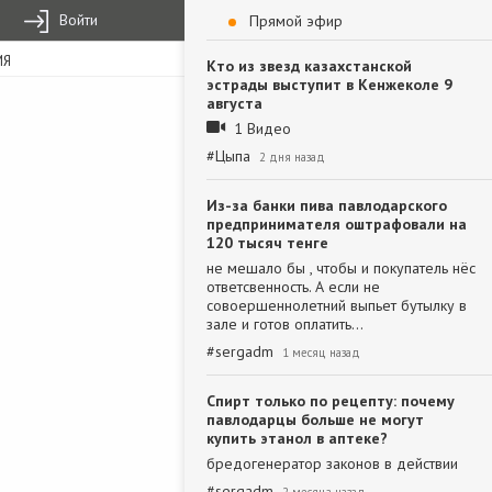
Войти
Прямой эфир
ИЯ
Кто из звезд казахстанской
эстрады выступит в Кенжеколе 9
августа
1 Видео
#
Цыпа
2 дня назад
Из-за банки пива павлодарского
предпринимателя оштрафовали на
120 тысяч тенге
не мешало бы , чтобы и покупатель нёс
ответсвенность. А если не
совоершеннолетний выпьет бутылку в
зале и готов оплатить…
#
sergadm
1 месяц назад
Спирт только по рецепту: почему
павлодарцы больше не могут
купить этанол в аптеке?
бредогенератор законов в действии
#
sergadm