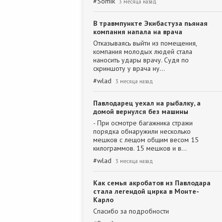
#
Somik
3 месяца назад
В травмпункте Экибастуза пьяная
компания напала на врача
Отказываясь выйти из помещения,
компания молодых людей стала
наносить удары врачу. Судя по
скриншоту у врача ну…
#
wlad
3 месяца назад
Павлодарец уехал на рыбалку, а
домой вернулся без машины
- При осмотре багажника стражи
порядка обнаружили несколько
мешков с лещом общим весом 15
килограммов. 15 мешков и в…
#
wlad
3 месяца назад
Как семья акробатов из Павлодара
стала легендой цирка в Монте-
Карло
Спасибо за подробности