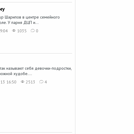
му
мур Шарипов в центре семейного
оле. У парня ДЦП и...
9:04
1035
0
так называют себя девочки-подростки,
ожной худобе....
13 16:50
2513
4