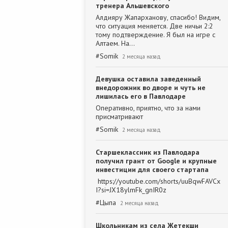
тренера Альшевского
Алдияру Жапарханову, спасибо! Видим,
что ситуация меняется. Две ничьи 2:2
тому подтверждение. Я был на игре с
Алтаем. На…
#
Somik
2 месяца назад
Девушка оставила заведенный
внедорожник во дворе и чуть не
лишилась его в Павлодаре
Оперативно, приятно, что за нами
присматривают
#
Somik
2 месяца назад
Старшеклассник из Павлодара
получил грант от Google и крупные
инвестиции для своего стартапа
https://youtube.com/shorts/uuBqwFAVCx
I?si=JX18ylmFk_gnIR0z
#
Цыпа
2 месяца назад
Школьникам из села Жетекши