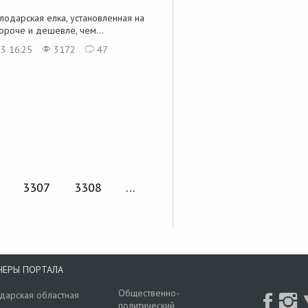
лодарская елка, установленная на
ороче и дешевле, чем...
3 16:25
3172
47
3307
3308
…
НЕРЫ ПОРТАЛА
Общественно-
дарская областная
политический