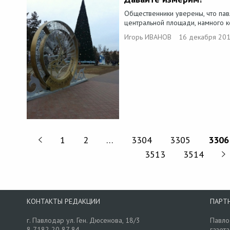
Общественники уверены, что пав
центральной площади, намного к
Игорь ИВАНОВ
16 декабря 201
1
2
…
3304
3305
3306
3513
3514
КОНТАКТЫ РЕДАКЦИИ
ПАРТ
г. Павлодар ул. Ген. Дюсенова, 18/3
Павло
8 7182 20 87 84
газета