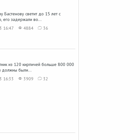
у Бастенову светит до 15 лет с
, его задержали во...
3 16:47
4884
36
ятник из 120 кирпичей больше 800 000
и должны были...
3 16:33
3909
32