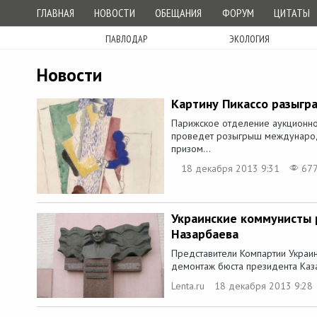
ГЛАВНАЯ
НОВОСТИ
ОБЕЩАНИЯ
ФОРУМ
ЦИТАТЫ
ПАВЛОДАР
ЭКОЛОГИЯ
Новости
Картину Пикассо разыгр
Парижское отделение аукционно
проведет розыгрыш международ
призом...
18 декабря 2013 9:31
67
Украинские коммунисты 
Назарбаева
Представители Компартии Украин
демонтаж бюста президента Каза
Lenta.ru
18 декабря 2013 9:28