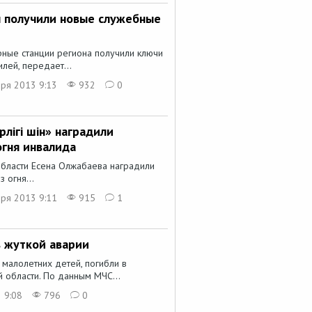
 получили новые служебные
рные станции региона получили ключи
лей, передает...
ря 2013 9:13
932
0
ігі үшін» наградили
огня инвалида
бласти Есена Олжабаева наградили
з огня...
ря 2013 9:11
915
1
в жуткой аварии
 малолетних детей, погибли в
 области. По данным МЧС...
 9:08
796
0