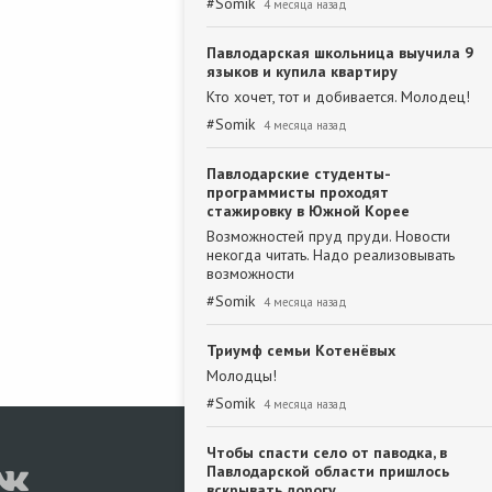
#
Somik
4 месяца назад
Павлодарская школьница выучила 9
языков и купила квартиру
Кто хочет, тот и добивается. Молодец!
#
Somik
4 месяца назад
Павлодарские студенты-
программисты проходят
стажировку в Южной Корее
Возможностей пруд пруди. Новости
некогда читать. Надо реализовывать
возможности
#
Somik
4 месяца назад
Триумф семьи Котенёвых
Молодцы!
#
Somik
4 месяца назад
Чтобы спасти село от паводка, в
Павлодарской области пришлось
вскрывать дорогу