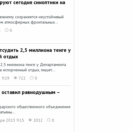
руют сегодня синоптики на
режнему сохраняется неустойчивый
ем атмосферных фронтальных...
5
0
судить 2,5 миллиона тенге у
й отдых
2,5 миллиона тенге у Департамента
а испорченный отдых, пишет...
 9:19
722
0
е оставил равнодушным –
дарского общественного объединения
атьяны...
ря 2013 9:15
1012
0