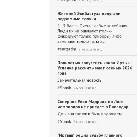
2 месяца назад
Жителей Экибастуза напугали
подземные толчки
1–3 балла: Очень слабые колебания.
Люди их не ощущают (толчки
фиксируют только приборы), либо
замечают только те, кто…
#
sergadm
2 месяца назад
Полностью запустить канал Иртыш-
Успенка рассчитывают осенью 2026
года
Замечательная новость
#
Somik
2 месяца назад
Соперник Реал Мадрида по Лиге
чемпионов не приедет в Павлодар
До июня так уж и быть подождем
#
Somik
2 месяца назад
"Иртыш" решил судьбу главного