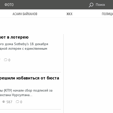
ФОТО
Поиск
АСАИН БАЙХАНОВ
ЖКХ
ПОЛИЦ
ают в лотерею
го дома Sotheby's 18 декабря
ной лотереи с единственным
7
0
решили избавиться от бюста
ы (КПУ) начали сбор подписей за
хстана Нурсултана...
587
0