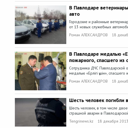
В Павлодаре ветеринары
авто
Городские и районные ветерина
от 13 новых служебных автомоби
Роман АЛЕКСАНДРОВ
18 декаб
В Павлодаре медалью «Ерл
пожарного, спасшего из 
Сотрудника ДЧС Павлодарской о
медалью «Ерлігі үшін», спасшего и
Роман АЛЕКСАНДРОВ
18 декаб
Шесть человек погибли 
Шесть человек, в том числе двое
страшной аварии в Павлодарской
Tengrinews.kz
18 декабря 2013