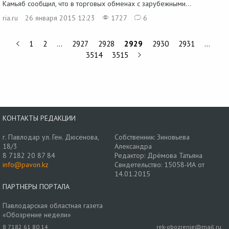
Камьяб сообщил, что в торговых обменах с зарубежными...
ria.ru
26 января 2015 12:23
1727
6
1
2
…
2927
2928
2929
2930
2931
…
3514
3515
КОНТАКТЫ РЕДАКЦИИ
г. Павлодар ул. Ген. Дюсенова,
Собственник: Зиновьева
18/3
Александра
8 7182 20 87 84
Редактор: Дрёмова Татьяна
info@pavon.kz
Свидетельство: 15058-ИА от
14.01.2015
ПАРТНЕРЫ ПОРТАЛА
Павлодарская областная газета
«Обозрение недели»
8 7182 61 80 14
rek-obozrenie@mail.ru