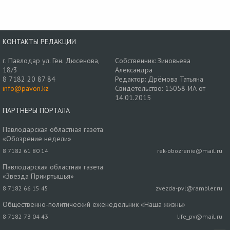
КОНТАКТЫ РЕДАКЦИИ
г. Павлодар ул. Ген. Дюсенова,
Собственник: Зиновьева
18/3
Александра
8 7182 20 87 84
Редактор: Дрёмова Татьяна
info@pavon.kz
Свидетельство: 15058-ИА от
14.01.2015
ПАРТНЕРЫ ПОРТАЛА
Павлодарская областная газета
«Обозрение недели»
8 7182 61 80 14
rek-obozrenie@mail.ru
Павлодарская областная газета
«Звезда Прииртышья»
8 7182 66 15 45
zvezda-pvl@rambler.ru
Общественно-политический еженедельник «Наша жизнь»
8 7182 73 04 43
life_pv@mail.ru