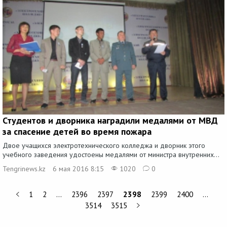
Студентов и дворника наградили медалями от МВД
за спасение детей во время пожара
Двое учащихся электротехнического колледжа и дворник этого
учебного заведения удостоены медалями от министра внутренних...
Tengrinews.kz
6 мая 2016 8:15
1020
0
1
2
…
2396
2397
2398
2399
2400
…
3514
3515