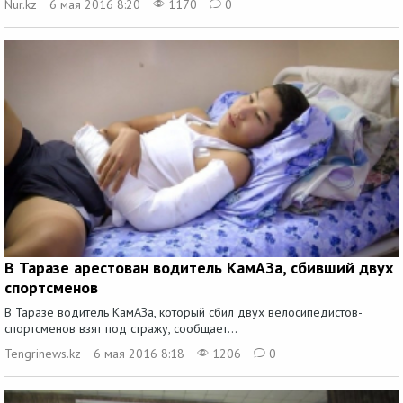
Nur.kz
6 мая 2016 8:20
1170
0
В Таразе арестован водитель КамАЗа, сбивший двух
спортсменов
В Таразе водитель КамАЗа, который сбил двух велосипедистов-
спортсменов взят под стражу, сообщает...
Tengrinews.kz
6 мая 2016 8:18
1206
0