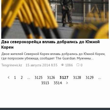
Два северокорейца вплавь добрались до Южной
Кореи
Двое жителей Северной Кореи вплавь добрались до Южной Кореи,
где попросили убежища, сообщает The Guardian. Мужчины...
Tengrinews.kz
15 августа 2014 8:35
1086
0
1
2
…
3125
3126
3127
3128
3129
…
3513
3514