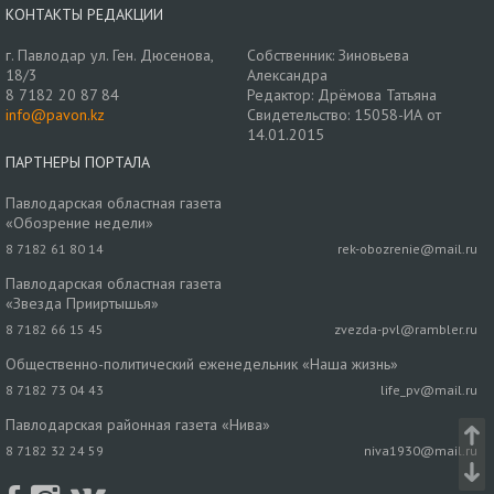
КОНТАКТЫ РЕДАКЦИИ
г. Павлодар ул. Ген. Дюсенова,
Собственник: Зиновьева
18/3
Александра
8 7182 20 87 84
Редактор: Дрёмова Татьяна
info@pavon.kz
Свидетельство: 15058-ИА от
14.01.2015
ПАРТНЕРЫ ПОРТАЛА
Павлодарская областная газета
«Обозрение недели»
8 7182 61 80 14
rek-obozrenie@mail.ru
Павлодарская областная газета
«Звезда Прииртышья»
8 7182 66 15 45
zvezda-pvl@rambler.ru
Общественно-политический еженедельник «Наша жизнь»
8 7182 73 04 43
life_pv@mail.ru
Павлодарская районная газета «Нива»
8 7182 32 24 59
niva1930@mail.ru