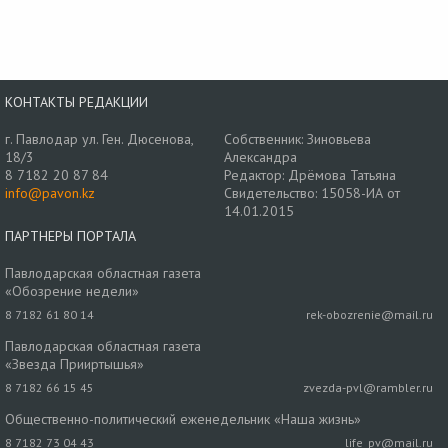
КОНТАКТЫ РЕДАКЦИИ
г. Павлодар ул. Ген. Дюсенова,
Собственник: Зиновьева
18/3
Александра
8 7182 20 87 84
Редактор: Дрёмова Татьяна
info@pavon.kz
Свидетельство: 15058-ИА от
14.01.2015
ПАРТНЕРЫ ПОРТАЛА
Павлодарская областная газета
«Обозрение недели»
8 7182 61 80 14
rek-obozrenie@mail.ru
Павлодарская областная газета
«Звезда Прииртышья»
8 7182 66 15 45
zvezda-pvl@rambler.ru
Общественно-политический еженедельник «Наша жизнь»
8 7182 73 04 43
life_pv@mail.ru