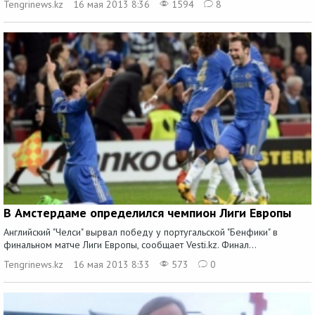
Tengrinews.kz
16 мая 2013 8:36
1594
8
В Амстердаме определился чемпион Лиги Европы
Английский "Челси" вырвал победу у португальской "Бенфики" в
финальном матче Лиги Европы, сообщает Vesti.kz. Финал...
Tengrinews.kz
16 мая 2013 8:33
573
0