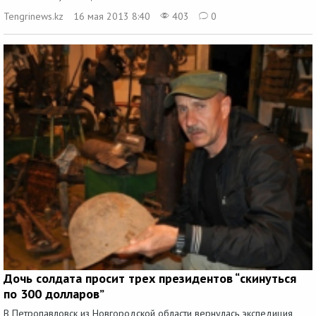
Tengrinews.kz
16 мая 2013 8:40
403
0
Дочь солдата просит трех президентов “скинуться
по 300 долларов”
В Петропавловск из Новгородской области вернулась экспедиция