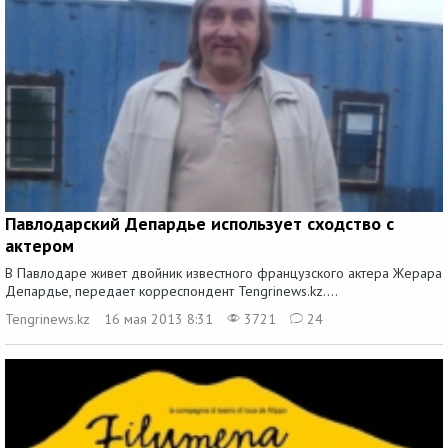
Павлодарский Депардье использует сходство с
актером
В Павлодаре живет двойник известного французского актера Жерара
Депардье, передает корреспондент Tengrinews.kz....
Tengrinews.kz
16 мая 2013 8:31
3721
24