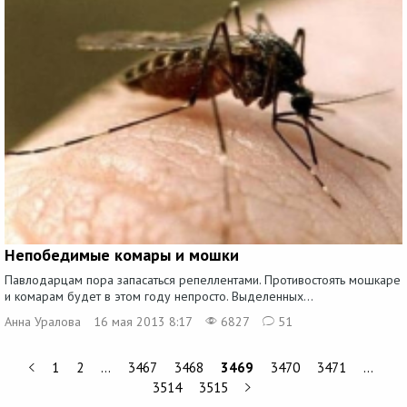
Непобедимые комары и мошки
Павлодарцам пора запасаться репеллентами. Противостоять мошкаре
и комарам будет в этом году непросто. Выделенных...
Анна Уралова
16 мая 2013 8:17
6827
51
1
2
…
3467
3468
3469
3470
3471
…
3514
3515