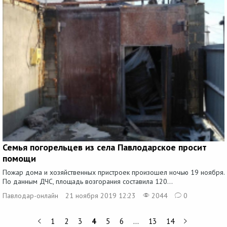
Семья погорельцев из села Павлодарское просит
помощи
Пожар дома и хозяйственных пристроек произошел ночью 19 ноября.
По данным ДЧС, площадь возгорания составила 120...
Павлодар-онлайн
21 ноября 2019 12:23
2044
0
1
2
3
4
5
6
…
13
14