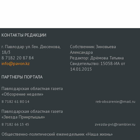
КОНТАКТЫ РЕДАКЦИИ
г. Павлодар ул. Ген. Дюсенова,
Собственник: Зиновьева
18/3
Александра
8 7182 20 87 84
Редактор: Дрёмова Татьяна
info@pavon.kz
Свидетельство: 15058-ИА от
14.01.2015
ПАРТНЕРЫ ПОРТАЛА
Павлодарская областная газета
«Обозрение недели»
8 7182 61 80 14
rek-obozrenie@mail.ru
Павлодарская областная газета
«Звезда Прииртышья»
8 7182 66 15 45
zvezda-pvl@rambler.ru
Общественно-политический еженедельник «Наша жизнь»