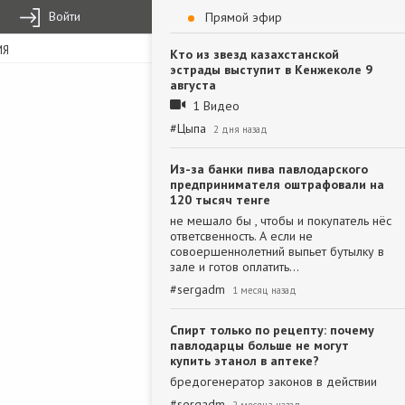
Войти
Прямой эфир
ИЯ
Кто из звезд казахстанской
эстрады выступит в Кенжеколе 9
августа
1 Видео
#
Цыпа
2 дня назад
Из-за банки пива павлодарского
предпринимателя оштрафовали на
120 тысяч тенге
не мешало бы , чтобы и покупатель нёс
ответсвенность. А если не
совоершеннолетний выпьет бутылку в
зале и готов оплатить…
#
sergadm
1 месяц назад
Спирт только по рецепту: почему
павлодарцы больше не могут
купить этанол в аптеке?
бредогенератор законов в действии
#
sergadm