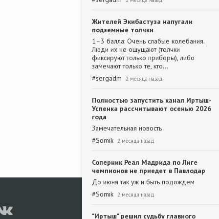
2 месяца назад
Жителей Экибастуза напугали
подземные толчки
1–3 балла: Очень слабые колебания.
Люди их не ощущают (толчки
фиксируют только приборы), либо
замечают только те, кто…
#
sergadm
2 месяца назад
Полностью запустить канал Иртыш-
Успенка рассчитывают осенью 2026
года
Замечательная новость
#
Somik
2 месяца назад
Соперник Реал Мадрида по Лиге
чемпионов не приедет в Павлодар
До июня так уж и быть подождем
#
Somik
2 месяца назад
"Иртыш" решил судьбу главного