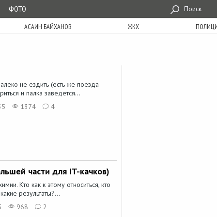
ФОТО
Поиск
АСАИН БАЙХАНОВ
ЖКХ
ПОЛИЦ
алеко не ездить (есть же поезда
ориться и палка заведется...
35
1374
4
льшей части для IT-качков)
мии. Кто как к этому относиться, кто
 какие результаты?...
5
968
2