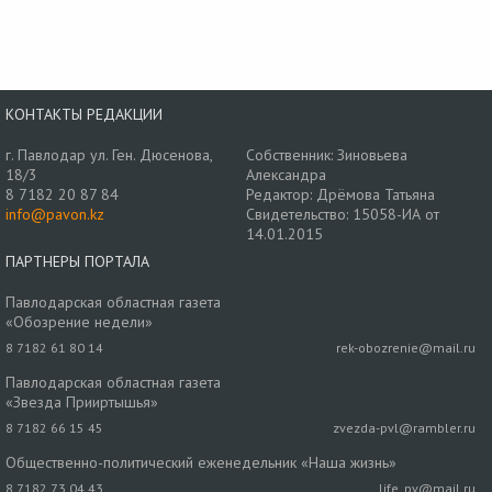
КОНТАКТЫ РЕДАКЦИИ
г. Павлодар ул. Ген. Дюсенова,
Собственник: Зиновьева
18/3
Александра
8 7182 20 87 84
Редактор: Дрёмова Татьяна
info@pavon.kz
Свидетельство: 15058-ИА от
14.01.2015
ПАРТНЕРЫ ПОРТАЛА
Павлодарская областная газета
«Обозрение недели»
8 7182 61 80 14
rek-obozrenie@mail.ru
Павлодарская областная газета
«Звезда Прииртышья»
8 7182 66 15 45
zvezda-pvl@rambler.ru
Общественно-политический еженедельник «Наша жизнь»
8 7182 73 04 43
life_pv@mail.ru