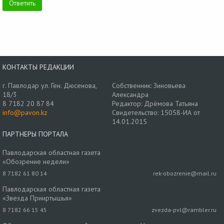
КОНТАКТЫ РЕДАКЦИИ
г. Павлодар ул. Ген. Дюсенова,
Собственник: Зиновьева
18/3
Александра
8 7182 20 87 84
Редактор: Дрёмова Татьяна
info@pavon.kz
Свидетельство: 15058-ИА от
14.01.2015
ПАРТНЕРЫ ПОРТАЛА
Павлодарская областная газета
«Обозрение недели»
8 7182 61 80 14
rek-obozrenie@mail.ru
Павлодарская областная газета
«Звезда Прииртышья»
8 7182 66 15 45
zvezda-pvl@rambler.ru