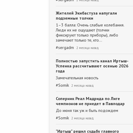
2 месяца назад
Жителей Экибастуза напугали
подземные толчки
1–3 балла: Очень слабые колебания.
Люди их не ощущают (толчки
фиксируют только приборы), либо
замечают только те, кто…
#
sergadm
2 месяца назад
Полностью запустить канал Иртыш-
Успенка рассчитывают осенью 2026
года
Замечательная новость
#
Somik
2 месяца назад
Соперник Реал Мадрида по Лиге
чемпионов не приедет в Павлодар
До июня так уж и быть подождем
#
Somik
2 месяца назад
"Иртыш" решил судьбу главного