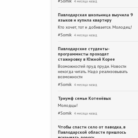
#
Somik
4 месяца назад
Павлодарская школьница выучила 9
языков и купила квартиру
Кто хочет, тот и добивается. Молодец!
#
Somik
4 месяца назад
Павлодарские студенты-
программисты проходят
стажировку в Южной Корее
Возможностей пруд пруди. Новости
некогда читать. Надо реализовывать
возможности
#
Somik
4 месяца назад
Триумф семьи Котенёвых
Молодцы!
#
Somik
4 месяца назад
Чтобы спасти село от паводка, в
Павлодарской области пришлось
вскрывать дорогу