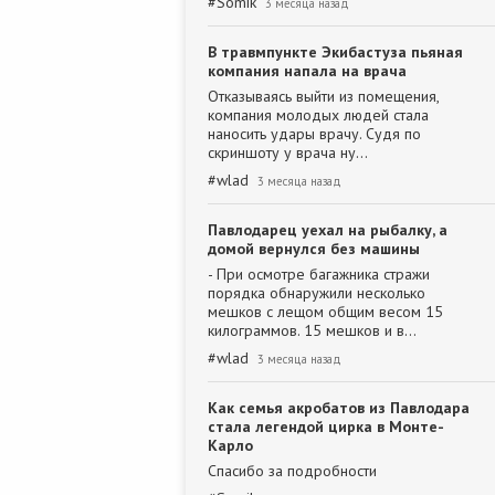
#
Somik
3 месяца назад
В травмпункте Экибастуза пьяная
компания напала на врача
Отказываясь выйти из помещения,
компания молодых людей стала
наносить удары врачу. Судя по
скриншоту у врача ну…
#
wlad
3 месяца назад
Павлодарец уехал на рыбалку, а
домой вернулся без машины
- При осмотре багажника стражи
порядка обнаружили несколько
мешков с лещом общим весом 15
килограммов. 15 мешков и в…
#
wlad
3 месяца назад
Как семья акробатов из Павлодара
стала легендой цирка в Монте-
Карло
Спасибо за подробности