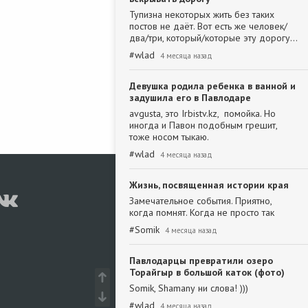
Тупизна некоторых жить без таких
постов не даёт. Вот есть же человек/
два/три, который/которые эту дорогу…
#
wlad
4 месяца назад
Девушка родила ребенка в ванной и
задушила его в Павлодаре
avgusta, это Irbistv.kz, помойка. Но
иногда и Павон подобным грешит,
тоже носом тыкаю.
#
wlad
4 месяца назад
Жизнь, посвященная истории края
Замечательное события. Приятно,
когда помнят. Когда не просто так
#
Somik
4 месяца назад
Павлодарцы превратили озеро
Торайгыр в большой каток (фото)
Somik, Shamanу ни слова! )))
#
wlad
4 месяца назад