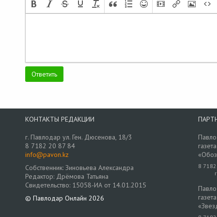
КОНТАКТЫ РЕДАКЦИИ
ПАРТ
г. Павлодар ул. Ген. Дюсенова, 18/3
Павло
8 7182 20 87 84
газета
info@pavon.kz
«Обоз
8 7182
Собственник: Зиновьева Александра
Редактор: Дрёмова Татьяна
Свидетельство: 15058-ИА от 14.01.2015
Павло
газета
© Павлодар Онлайн 2026
«Звез