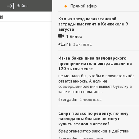
Войти
Прямой эфир
ИЯ
Кто из звезд казахстанской
эстрады выступит в Кенжеколе 9
августа
1 Видео
#
Цыпа
2 дня назад
Из-за банки пива павлодарского
предпринимателя оштрафовали на
120 тысяч тенге
не мешало бы , чтобы и покупатель нёс
ответсвенность. А если не
совоершеннолетний выпьет бутылку в
зале и готов оплатить…
#
sergadm
1 месяц назад
Спирт только по рецепту: почему
павлодарцы больше не могут
купить этанол в аптеке?
бредогенератор законов в действии
#
sergadm