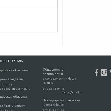
НЕРЫ ПОРТАЛА
Общественно-
дарская областная
политический
еженедельник «Наша
рение недели»
жизнь»
 61 80 14
rek-obozrenie@mail.ru
8 7182 73 04 43
life_pv@mail.ru
дарская областная
Павлодарская районная
газета «Нива»
да Прииртышья»
8 7182 32 24 59