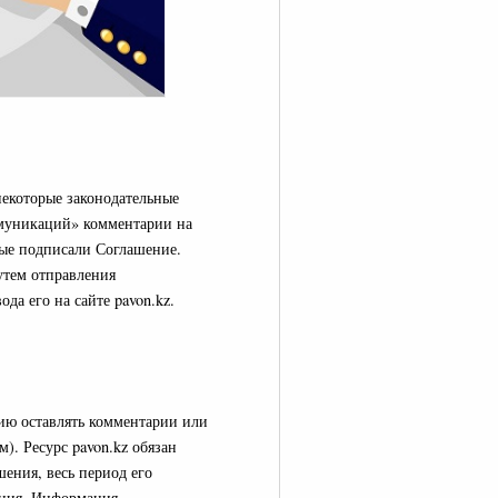
некоторые законодательные
ммуникаций» комментарии на
орые подписали Соглашение.
утем отправления
а его на сайте pavon.kz.
ию оставлять комментарии или
. Ресурс pavon.kz обязан
ения, весь период его
жения. Информация,