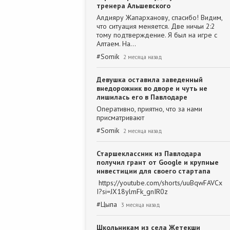
тренера Альшевского
Алдияру Жапарханову, спасибо! Видим,
что ситуация меняется. Две ничьи 2:2
тому подтверждение. Я был на игре с
Алтаем. На…
#
Somik
2 месяца назад
Девушка оставила заведенный
внедорожник во дворе и чуть не
лишилась его в Павлодаре
Оперативно, приятно, что за нами
присматривают
#
Somik
2 месяца назад
Старшеклассник из Павлодара
получил грант от Google и крупные
инвестиции для своего стартапа
https://youtube.com/shorts/uuBqwFAVCx
I?si=JX18ylmFk_gnIR0z
#
Цыпа
3 месяца назад
Школьникам из села Жетекши