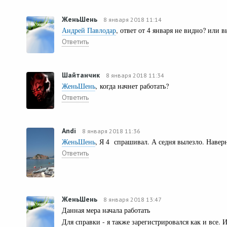
ЖеньШень
8 января 2018 11:14
Андрей Павлодар
, ответ от 4 января не видно? или 
Ответить
Шайтанчик
8 января 2018 11:34
ЖеньШень
, когда начнет работать?
Ответить
Andi
8 января 2018 11:36
ЖеньШень
, Я 4 спрашивал. А седня вылезло. Навер
Ответить
ЖеньШень
8 января 2018 13:47
Данная мера начала работать
Для справки - я также зарегистрировался как и все. 