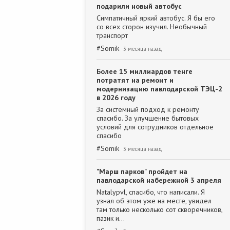
подарили новый автобус
Симпатичный яркий автобус. Я бы его
со всех сторон изучил. Необычный
транспорт
#
Somik
3 месяца назад
Более 15 миллиардов тенге
потратят на ремонт и
модернизацию павлодарской ТЭЦ-2
в 2026 году
За системный подход к ремонту
спасибо. За улучшение бытовых
условий для сотрудников отдельное
спасибо
#
Somik
3 месяца назад
"Марш парков" пройдет на
павлодарской набережной 3 апреля
Natalypvl, спасибо, что написали. Я
узнал об этом уже на месте, увидел
там только несколько сот скворечников,
пазик и…