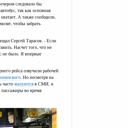
вечером следовало бы
втобус, так как основная
е хватает. А также сообщили,
мозят, чтобы забрать
ещал Сергей Тарасов. - Если
авить. Насчет того, что не
с не было. Я впервые
него рейса озвучили рабочей
енинского
. Но несмотря на
ь часто
жалуются
в СМИ,
к
я пассажиры во время