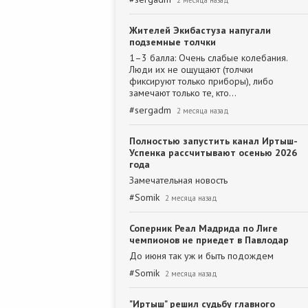
2 месяца назад
Жителей Экибастуза напугали
подземные толчки
1–3 балла: Очень слабые колебания.
Люди их не ощущают (толчки
фиксируют только приборы), либо
замечают только те, кто…
#
sergadm
2 месяца назад
Полностью запустить канал Иртыш-
Успенка рассчитывают осенью 2026
года
Замечательная новость
#
Somik
2 месяца назад
Соперник Реал Мадрида по Лиге
чемпионов не приедет в Павлодар
До июня так уж и быть подождем
#
Somik
2 месяца назад
"Иртыш" решил судьбу главного