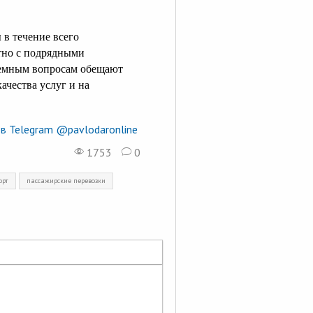
 в течение всего
стно с подрядными
лемным вопросам обещают
ачества услуг и на
в Telegram @pavlodaronline
1753
0
орт
пассажирские перевозки