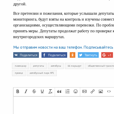
другой.
Все претензии и пожелания, которые услышали депутаты
мониторинга, будут взяты на контроль и изучены совме
организациями, осуществляющими перевозки. По проб
принять меры. Депутаты продолжат работу по проверке к
внутригородских маршрутах.
Мы отправим новости на ваш телефон. Подписывайтесь 
Поделиться
Поделиться
Твитнуть
+1
павлодар
депутаты
автобусы
66 маршрут
общественный трансп
проезд
автобусный парк №1