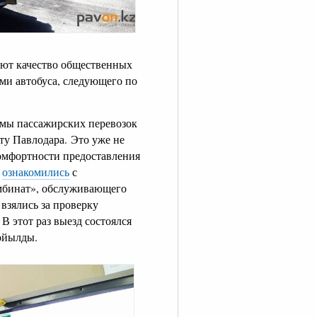
ают качество общественных
ами автобуса, следующего по
мы пассажирских перевозок
ту Павлодара. Это уже не
омфортности предоставления
и
ознакомились
с
мбинат», обслуживающего
 взялись за проверку
В этот раз выезд состоялся
ойылды.