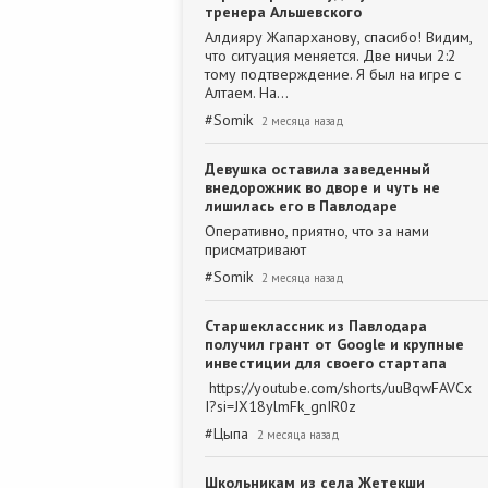
тренера Альшевского
Алдияру Жапарханову, спасибо! Видим,
что ситуация меняется. Две ничьи 2:2
тому подтверждение. Я был на игре с
Алтаем. На…
#
Somik
2 месяца назад
Девушка оставила заведенный
внедорожник во дворе и чуть не
лишилась его в Павлодаре
Оперативно, приятно, что за нами
присматривают
#
Somik
2 месяца назад
Старшеклассник из Павлодара
получил грант от Google и крупные
инвестиции для своего стартапа
https://youtube.com/shorts/uuBqwFAVCx
I?si=JX18ylmFk_gnIR0z
#
Цыпа
2 месяца назад
Школьникам из села Жетекши