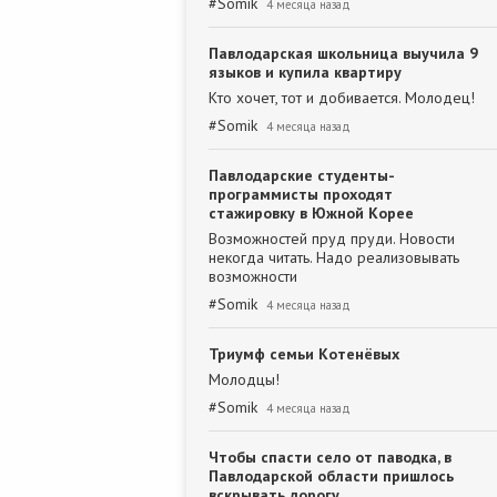
#
Somik
4 месяца назад
Павлодарская школьница выучила 9
языков и купила квартиру
Кто хочет, тот и добивается. Молодец!
#
Somik
4 месяца назад
Павлодарские студенты-
программисты проходят
стажировку в Южной Корее
Возможностей пруд пруди. Новости
некогда читать. Надо реализовывать
возможности
#
Somik
4 месяца назад
Триумф семьи Котенёвых
Молодцы!
#
Somik
4 месяца назад
Чтобы спасти село от паводка, в
Павлодарской области пришлось
вскрывать дорогу