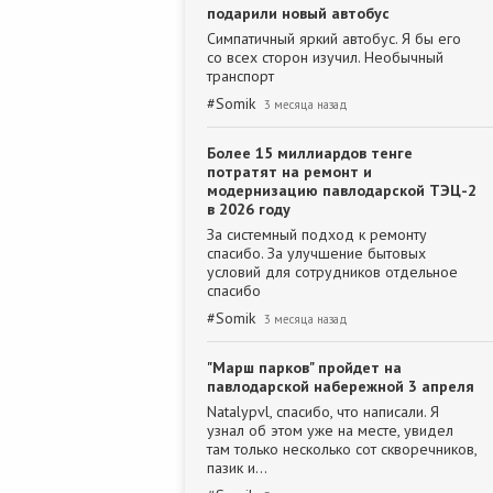
подарили новый автобус
Симпатичный яркий автобус. Я бы его
со всех сторон изучил. Необычный
транспорт
#
Somik
3 месяца назад
Более 15 миллиардов тенге
потратят на ремонт и
модернизацию павлодарской ТЭЦ-2
в 2026 году
За системный подход к ремонту
спасибо. За улучшение бытовых
условий для сотрудников отдельное
спасибо
#
Somik
3 месяца назад
"Марш парков" пройдет на
павлодарской набережной 3 апреля
Natalypvl, спасибо, что написали. Я
узнал об этом уже на месте, увидел
там только несколько сот скворечников,
пазик и…