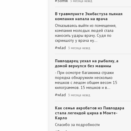
#
Somik
3 месяца назад
В травмпункте Экибастуза пьяная
компания напала на врача
Отказываясь выйти из помещения,
компания молодых людей стала
наносить удары врачу. Судя по
скриншоту у врача ну…
#
wlad
3 месяца назад
Павлодарец уехал на рыбалку, а
домой вернулся без машины
- При осмотре багажника стражи
порядка обнаружили несколько
мешков с лещом общим весом 15
килограммов. 15 мешков и в…
#
wlad
3 месяца назад
Как семья акробатов из Павлодара
стала легендой цирка в Монте-
Карло
Спасибо за подробности