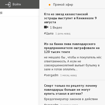
Войти
Прямой эфир
ИЯ
Кто из звезд казахстанской
эстрады выступит в Кенжеколе 9
августа
1 Видео
#
Цыпа
1 день назад
Из-за банки пива павлодарского
предпринимателя оштрафовали на
120 тысяч тенге
не мешало бы , чтобы и покупатель нёс
ответсвенность. А если не
совоершеннолетний выпьет бутылку в
зале и готов оплатить…
#
sergadm
1 месяц назад
Спирт только по рецепту: почему
павлодарцы больше не могут
купить этанол в аптеке?
бредогенератор законов в действии
#
sergadm