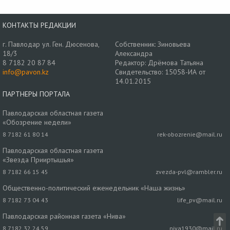
КОНТАКТЫ РЕДАКЦИИ
г. Павлодар ул. Ген. Дюсенова,
Собственник: Зиновьева
18/3
Александра
8 7182 20 87 84
Редактор: Дрёмова Татьяна
info@pavon.kz
Свидетельство: 15058-ИА от
14.01.2015
ПАРТНЕРЫ ПОРТАЛА
Павлодарская областная газета
«Обозрение недели»
8 7182 61 80 14
rek-obozrenie@mail.ru
Павлодарская областная газета
«Звезда Прииртышья»
8 7182 66 15 45
zvezda-pvl@rambler.ru
Общественно-политический еженедельник «Наша жизнь»
8 7182 73 04 43
life_pv@mail.ru
Павлодарская районная газета «Нива»
8 7182 32 24 59
niva1930@mail.ru