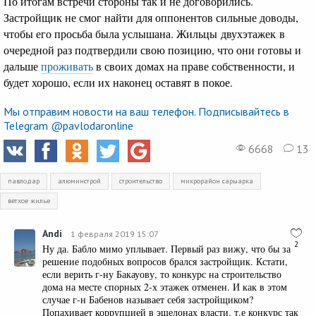
По итогам встречи стороны так и не договорились.
Застройщик не смог найти для оппонентов сильные доводы,
чтобы его просьба была услышана. Жильцы двухэтажек в
очередной раз подтвердили свою позицию, что они готовы и
дальше
проживать
в своих домах на праве собственности, и
будет хорошо, если их наконец оставят в покое.
Мы отправим новости на ваш телефон. Подписывайтесь в
Telegram @pavlodaronline
6668
13
павлодар
алюминстрой
строительство
микрорайон сарыарка
ветхое жилье
Andi
1 февраля 2019 15:07
2
Ну да. Бабло мимо уплывает. Первый раз вижу, что бы за
решение подобных вопросов брался застройщик. Кстати,
если верить г-ну Бакауову, то конкурс на строительство
дома на месте спорных 2-х этажек отменен. И как в этом
случае г-н Бабенов называет себя застройщиком?
Попахивает коррупцией в эшелонах власти. т.е конкурс так