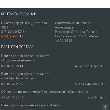
КОНТАКТЫ РЕДАКЦИИ
г. Павлодар ул. Ген. Дюсенова,
Собственник: Зиновьева
18/3
Александра
8 7182 20 87 84
Редактор: Дрёмова Татьяна
info@pavon.kz
Свидетельство: 15058-ИА от
14.01.2015
ПАРТНЕРЫ ПОРТАЛА
Павлодарская областная газета
«Обозрение недели»
8 7182 61 80 14
rek-obozrenie@mail.ru
Павлодарская областная газета
«Звезда Прииртышья»
8 7182 66 15 45
zvezda-pvl@rambler.ru
Общественно-политический еженедельник «Наша жизнь»
8 7182 73 04 43
life_pv@mail.ru
Павлодарская районная газета «Нива»