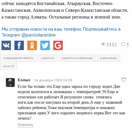
сейчас находятся Костанайская, Атырауская, Восточно-
Казахстанская, Акмолинская и Северо-Казахстанская области,
а также город Алматы. Остальные регионы в зеленой зоне.
Мы отправим новости на ваш телефон. Подписывайтесь в
Telegram @pavlodaronline
3332
3
павлодарская область
карантин
карантин в павлодаре
коронавирус
covid-19
Колыч
14 декабря 2020 14:09
Если бы только это.Еще одна зараза по городу ходит.Две
недели колотился в лихоманке с температурой 39.Еще и
отопление еле работает.В результате снова отнялись
ноги,как после инсульта на второй день.А еще у знакомой
заболел ребенок.Тоже высокая температура и никаких
признаков орви.У него паралич лицевого нерва.Вот это как
лечить?
Ответить