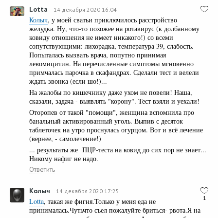
Lotta
14 декабря 2020 16:04
Колыч
, у моей сватьи приключилось расстройство
желудка. Ну, что-то похожее на ротавирус (к долбанному
ковиду отношения не имеет никакого!) со всеми
сопутствующими: лихорадка, температура 39, слабость.
Попыталась вызвать врача, попутно принимая
левомицитин. На перечисленные симптомы мгновенно
примчалась парочка в скафандрах. Сделали тест и велели
ждать звонка (если шо!)...
На жалобы по кишечнику даже ухом не повели! Наша,
сказали, задача - выявлять "корону". Тест взяли и уехали!
Оторопев от такой "помощи", женщина вспомнила про
банальный активированный уголь. Выпив с десяток
таблеточек на утро проснулась огурцом. Вот и всё лечение
(вернее, - самолечение!)
... результаты же ПЦР-теста на ковид до сих пор не знает...
Никому нафиг не надо.
Ответить
Колыч
14 декабря 2020 17:25
1
Lotta
, такая же фигня.Только у меня еда не
принималась.Чутьчто съел пожалуйте бриться- рвота.Я на