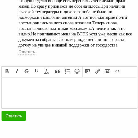
вторую неделю вообще есть перестал.А тест делали,брали
мазок.Но сразу признаков не обозначилось.При наличии
высокой температуры и дикого озноба,не было ни
насморка,ни кашля.ни ангеныа А вот ноги,которые почти
восстановились за лето снова отказали.Теперь снова
восстанавливаю платными массажами.А пенсии так и не
видно.Не приглашают меня на ВТЭК хотя уже месяц как все
документы собраны.Так ,наверно,до пенсии по возраста
дотяну не увидев никакой поддержки от государства.
Ответить