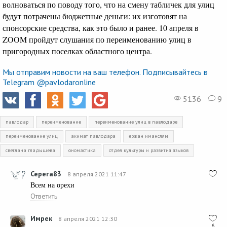
волноваться по поводу того, что на смену табличек для улиц
будут потрачены бюджетные деньги: их изготовят на
спонсорские средства, как это было и ранее. 10 апреля в
ZOOM пройдут слушания по переименованию улиц в
пригородных поселках областного центра.
Мы отправим новости на ваш телефон. Подписывайтесь в
Telegram @pavlodaronline
5136
9
павлодар
переименование
переименование улиц в павлодаре
переименование улиц
акимат павлодара
ержан иманслям
светлана гладышева
ономастика
отдел культуры и развития языков
Серега83
8 апреля 2021 11:47
Всем на орехи
Ответить
Имрек
8 апреля 2021 12:30
6