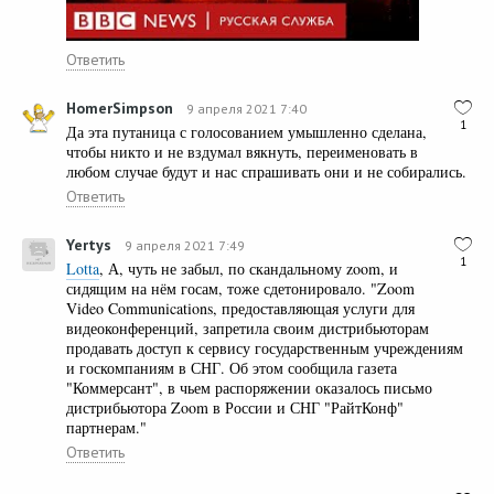
Ответить
HomerSimpson
9 апреля 2021 7:40
1
Да эта путаница с голосованием умышленно сделана,
чтобы никто и не вздумал вякнуть, переименовать в
любом случае будут и нас спрашивать они и не собирались.
Ответить
Yertys
9 апреля 2021 7:49
1
Lotta
, А, чуть не забыл, по скандальному zoom, и
сидящим на нём госам, тоже сдетонировало. "Zoom
Video Communications, предоставляющая услуги для
видеоконференций, запретила своим дистрибьюторам
продавать доступ к сервису государственным учреждениям
и госкомпаниям в СНГ. Об этом сообщила газета
"Коммерсант", в чьем распоряжении оказалось письмо
дистрибьютора Zoom в России и СНГ "РайтКонф"
партнерам."
Ответить