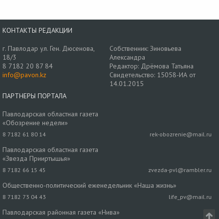
КОНТАКТЫ РЕДАКЦИИ
г. Павлодар ул. Ген. Дюсенова,
Собственник: Зиновьева
18/3
Александра
8 7182 20 87 84
Редактор: Дрёмова Татьяна
info@pavon.kz
Свидетельство: 15058-ИА от
14.01.2015
ПАРТНЕРЫ ПОРТАЛА
Павлодарская областная газета
«Обозрение недели»
8 7182 61 80 14
rek-obozrenie@mail.ru
Павлодарская областная газета
«Звезда Прииртышья»
8 7182 66 15 45
zvezda-pvl@rambler.ru
Общественно-политический еженедельник «Наша жизнь»
8 7182 73 04 43
life_pv@mail.ru
Павлодарская районная газета «Нива»