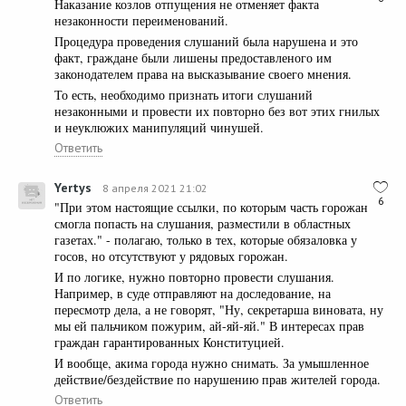
Наказание козлов отпущения не отменяет факта
незаконности переименований.
Процедура проведения слушаний была нарушена и это
факт, граждане были лишены предоставленого им
законодателем права на высказывание своего мнения.
То есть, необходимо признать итоги слушаний
незаконными и провести их повторно без вот этих гнилых
и неуклюжих манипуляций чинушей.
Ответить
Yertys
8 апреля 2021 21:02
6
"При этом настоящие ссылки, по которым часть горожан
смогла попасть на слушания, разместили в областных
газетах." - полагаю, только в тех, которые обязаловка у
госов, но отсутствуют у рядовых горожан.
И по логике, нужно повторно провести слушания.
Например, в суде отправляют на доследование, на
пересмотр дела, а не говорят, "Ну, секретарша виновата, ну
мы ей пальчиком пожурим, ай-яй-яй." В интересах прав
граждан гарантированных Конституцией.
И вообще, акима города нужно снимать. За умышленное
действие/бездействие по нарушению прав жителей города.
Ответить