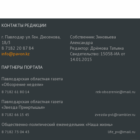
КОНТАКТЫ РЕДАКЦИИ
г. Павлодар ул. Ген. Дюсенова,
Собственник: Зиновьева
18/3
Александра
8 7182 20 87 84
Редактор: Дрёмова Татьяна
info@pavon.kz
Свидетельство: 15058-ИА от
14.01.2015
ПАРТНЕРЫ ПОРТАЛА
Павлодарская областная газета
«Обозрение недели»
8 7182 61 80 14
rek-obozrenie@mail.ru
Павлодарская областная газета
«Звезда Прииртышья»
8 7182 66 15 45
zvezda-pvl@rambler.ru
Общественно-политический еженедельник «Наша жизнь»
8 7182 73 04 43
life_pv@mail.ru