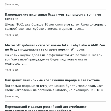
9 лет назад
Павлодарские школьники будут учиться рядом с тоннами
солярки
Школа №32, уже больше 10 лет стоит этот котел. Сама цистерна с
солярой вкопана глубоко в землю, и врятли несет…
9 лет назад
Microsoft добилась своего: новые Intel Kaby Lake и AMD Zen
не будут поддерживать старые версии Windows
На новых ноутах дрова на оффсайтах только по Win10. Теперь
вот "железное" принуждение будет под новую ось от
мелкософта.…
9 лет назад
Как делят пенсионные сбережения народа в Казахстане
Вот только поднимали тему, что можно будет использовать часть
своих накоплений на погашение ипотеки, но очевидно ЭКСПО и…
9 лет назад
Переехавший медведя российский автомобилист
приговорен к исправительным работам