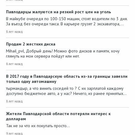
Павлодарцы жалуются на резкий рост цен на уголь
В майкубе очередя по 100-150 машин, стоят водители по 3 дня.
За въезд без очереди такса. В карьере грузят 2 экскаватора,…
8 лет назад
Продам 2 жестких диска
Mihail_pvl, Добрый день! Можно фото дисков и памяти, хочу
глянуть на мои сервера пойдут или нет.
8 лет назад
В 2017 году в Павлодарскую область из-за границы завезли
только одну автомашину
тырмандыр, а что винить соседей то ? С их зарплатой каждому
доступно бюджетное авто, а у нас? Ничего, из ранее принятых…
8 лет назад
Жители Павлодарской области потеряли интерес к
долларам
Так не за что их покупать просто...
9 лет назад