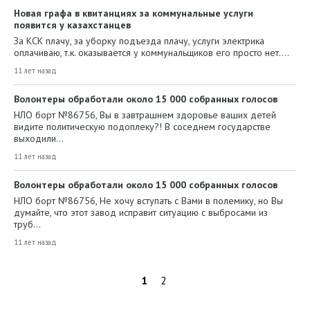
Новая графа в квитанциях за коммунальные услуги
появится у казахстанцев
За КСК плачу, за уборку подъезда плачу, услуги электрика
оплачиваю, т.к. оказывается у коммунальщиков его просто нет.…
11 лет назад
Волонтеры обработали около 15 000 собранных голосов
НЛО борт №86756, Вы в завтрашнем здоровье ваших детей
видите политическую подоплеку?! В соседнем государстве
выходили…
11 лет назад
Волонтеры обработали около 15 000 собранных голосов
НЛО борт №86756, Не хочу вступать с Вами в полемику, но Вы
думайте, что этот завод исправит ситуацию с выбросами из
труб…
11 лет назад
1
2