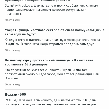
Stanislav KrugLove, Думаю дело в твоих сообщениях, с явным
националистическим наклоном, которые режут глаза и
неуместны…
10 лет назад
Убирать улицы частного сектора от снега коммунальщики в
этом году не будут
Каждую тему пытаетесь в национальную рознь развести, что за
"люди" вы. В мире ж**а, надо стараться поддерживать друг…
10 лет назад
По новому курсу прожиточный минимум в Казахстане
составляет 68,5 долларов
Кто-то ухмыляясь смеялся с новостей Украины, что там
прожиточный около 50 долларов, мол вот вся революция Вам.
Вот и мы…
10 лет назад
Доллар - 300
PAKETA, На законе есть новость, да и не только там. "Нацбанк
сокращает свое участие на внутреннем валютном рынке для…