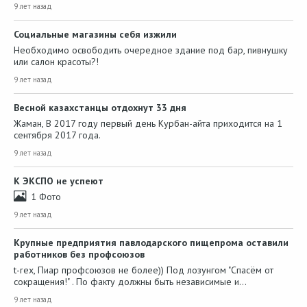
9 лет назад
Социальные магазины себя изжили
Необходимо освободить очередное здание под бар, пивнушку
или салон красоты?!
9 лет назад
Весной казахстанцы отдохнут 33 дня
Жаман, В 2017 году первый день Курбан-айта приходится на 1
сентября 2017 года.
9 лет назад
К ЭКСПО не успеют
1 Фото
9 лет назад
Крупные предприятия павлодарского пищепрома оставили
работников без профсоюзов
t-rex, Пиар профсоюзов не более)) Под лозунгом "Спасём от
сокращения!" . По факту должны быть независимые и…
9 лет назад