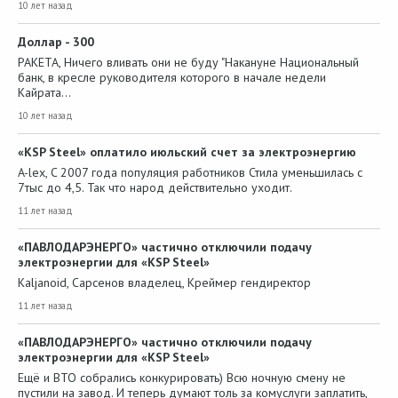
10 лет назад
Доллар - 300
PAKETA, Ничего вливать они не буду "Накануне Национальный
банк, в кресле руководителя которого в начале недели
Кайрата…
10 лет назад
«KSP Steel» оплатило июльский счет за электроэнергию
A-lex, C 2007 года популяция работников Стила уменьшилась с
7тыс до 4,5. Так что народ действительно уходит.
11 лет назад
«ПАВЛОДАРЭНЕРГО» частично отключили подачу
электроэнергии для «KSP Steel»
Kaljanoid, Сарсенов владелец, Креймер гендиректор
11 лет назад
«ПАВЛОДАРЭНЕРГО» частично отключили подачу
электроэнергии для «KSP Steel»
Ещё и ВТО собрались конкурировать) Всю ночную смену не
пустили на завод. И теперь думают толь за комуслуги заплатить,