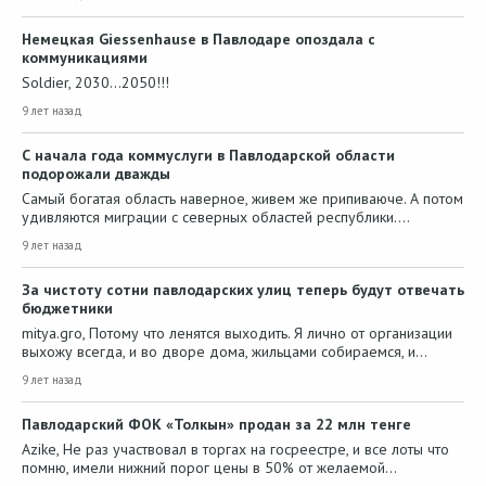
Немецкая Giessenhause в Павлодаре опоздала с
коммуникациями
Soldier, 2030...2050!!!
9 лет назад
С начала года коммуслуги в Павлодарской области
подорожали дважды
Самый богатая область наверное, живем же припиваюче. А потом
удивляются миграции с северных областей республики.…
9 лет назад
За чистоту сотни павлодарских улиц теперь будут отвечать
бюджетники
mitya.gro, Потому что ленятся выходить. Я лично от организации
выхожу всегда, и во дворе дома, жильцами собираемся, и…
9 лет назад
Павлодарский ФОК «Толкын» продан за 22 млн тенге
Azike, Не раз участвовал в торгах на госреестре, и все лоты что
помню, имели нижний порог цены в 50% от желаемой…