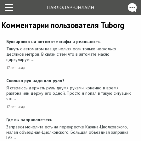
ПАВЛОДАР-ОНЛАЙН
Комментарии пользователя Tuborg
Буксировка на автомате мифы и реальность
Тянуть с автоматом вааще нельзя если только несколько
десятков метров. В связи с тем что в автомате масло
циркулирует…
17 лет назад
Сколько рук надо для руля?
Я стараюсь держать руль двумя руками, конечно в время
разгона или держу его одной. Просто я попал в такую ситуацию
что…
17 лет назад
Где вы заправляетесь
Заправки монолита есть на перекрестке Казина-Циолковского,
малая объездная-Циолковского, Большая объездная заправка
ГАЗ…