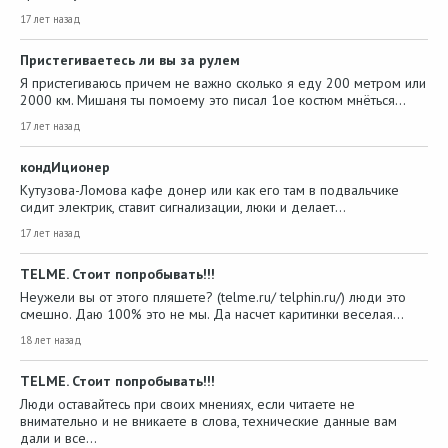
17 лет назад
Пристегиваетесь ли вы за рулем
Я пристегиваюсь причем не важно сколько я еду 200 метром или
2000 км. Мишаня ты помоему это писал 1ое костюм мнёться…
17 лет назад
кондИционер
Кутузова-Ломова кафе донер или как его там в подвальчике
сидит электрик, ставит сигнализации, люки и делает…
17 лет назад
TELME. Стоит попробывать!!!
Неужели вы от этого пляшете? (telme.ru/ telphin.ru/) люди это
смешно. Даю 100% это не мы. Да насчет каритинки веселая…
18 лет назад
TELME. Стоит попробывать!!!
Люди оставайтесь при своих мнениях, если читаете не
внимательно и не вникаете в слова, технические данные вам
дали и все…