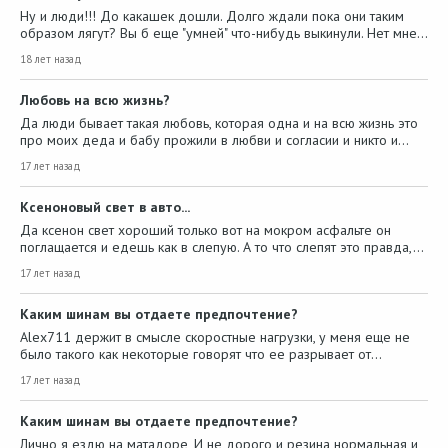
Ну и люди!!! До какашек дошли. Долго ждали пока они таким
образом лягут? Вы б еще "умней" что-нибудь выкинули. Нет мне…
18 лет назад
Любовь на всю жизнь?
Да люди бывает такая любовь, которая одна и на всю жизнь это
про моих деда и бабу прожили в любви и согласии и никто и…
17 лет назад
Ксеноновый свет в авто...
Да ксенон свет хороший только вот на мокром асфальте он
поглащается и едешь как в слепую. А то что слепят это правда,…
17 лет назад
Каким шинам вы отдаете предпочтение?
Alex711 держит в смысле скоростные нагрузки, у меня еще не
было такого как некоторые говорят что ее разрывает от…
17 лет назад
Каким шинам вы отдаете предпочтение?
Лично я ездю на матадоре, И не дорого и резина нормальная и