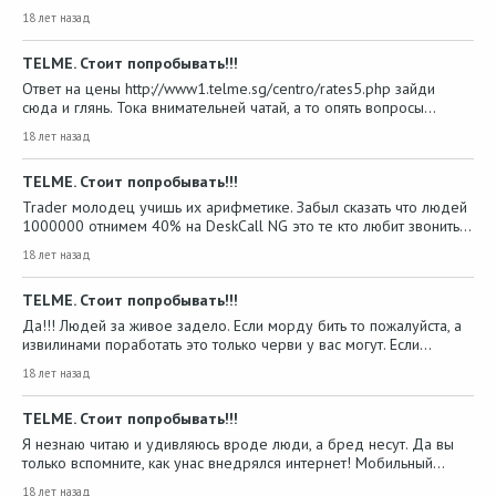
18 лет назад
TELME. Стоит попробывать!!!
Ответ на цены http://www1.telme.sg/centro/rates5.php зайди
сюда и глянь. Тока внимательней чатай, а то опять вопросы…
18 лет назад
TELME. Стоит попробывать!!!
Trader молодец учишь их арифметике. Забыл сказать что людей
1000000 отнимем 40% на DeskCall NG это те кто любит звонить…
18 лет назад
TELME. Стоит попробывать!!!
Да!!! Людей за живое задело. Если морду бить то пожалуйста, а
извилинами поработать это только черви у вас могут. Если…
18 лет назад
TELME. Стоит попробывать!!!
Я незнаю читаю и удивляюсь вроде люди, а бред несут. Да вы
только вспомните, как унас внедрялся интернет! Мобильный…
18 лет назад