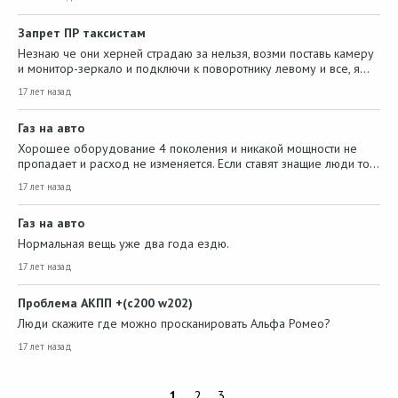
Запрет ПР таксистам
Незнаю че они херней страдаю за нельзя, возми поставь камеру
и монитор-зеркало и подключи к поворотнику левому и все, я…
17 лет назад
Газ на авто
Хорошее оборудование 4 поколения и никакой мощности не
пропадает и расход не изменяется. Если ставят знащие люди то…
17 лет назад
Газ на авто
Нормальная вещь уже два года ездю.
17 лет назад
Проблема АКПП +(c200 w202)
Люди скажите где можно просканировать Альфа Ромео?
17 лет назад
1
2
3