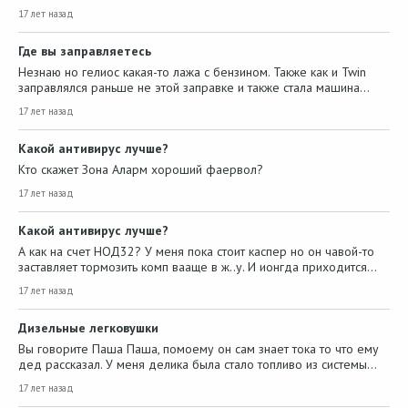
17 лет назад
Где вы заправляетесь
Незнаю но гелиос какая-то лажа с бензином. Также как и Twin
заправлялся раньше не этой заправке и также стала машина…
17 лет назад
Какой антивирус лучше?
Кто скажет Зона Аларм хороший фаервол?
17 лет назад
Какой антивирус лучше?
А как на счет НОД32? У меня пока стоит каспер но он чавой-то
заставляет тормозить комп вааще в ж..у. И ионгда приходится…
17 лет назад
Дизельные легковушки
Вы говорите Паша Паша, помоему он сам знает тока то что ему
дед рассказал. У меня делика была стало топливо из системы…
17 лет назад