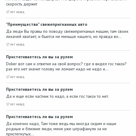
скорость держит
17 лет назад
"Преимущества" свежепригнанных авто
Да люди Вы правы по поводу свежипригнаных машин, там своих
лихачей хватает, и бьются не меньше нашего, но правда во…
17 лет назад
Пристегиваетесь ли вы за рулем
Doker вот сам и ответил на свой вопрос? где я видел гос такси?
раз его нет значит голову не ломает надо не надо и…
17 лет назад
Пристегиваетесь ли вы за рулем
Да и еще если частник то надо, а если гос такси то нет.
17 лет назад
Пристегиваетесь ли вы за рулем
Да конечно надо, Там тоже ведь мы иногда сидим и наши
родные и близкие люди, меня уже штрафанули за не
пристегнутых…