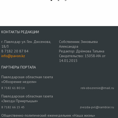
КОНТАКТЫ РЕДАКЦИИ
г. Павлодар ул. Ген. Дюсенова,
Собственник: Зиновьева
18/3
Александра
8 7182 20 87 84
Редактор: Дрёмова Татьяна
info@pavon.kz
Свидетельство: 15058-ИА от
14.01.2015
ПАРТНЕРЫ ПОРТАЛА
Павлодарская областная газета
«Обозрение недели»
8 7182 61 80 14
rek-obozrenie@mail.ru
Павлодарская областная газета
«Звезда Прииртышья»
8 7182 66 15 45
zvezda-pvl@rambler.ru
Общественно-политический еженедельник «Наша жизнь»