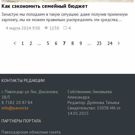
Как сэкономить семейный бюджет
Зачастую мы попадаем в такую ситуацию: даже получив приличную
зарплату, мы не можем правильно распределить эти средства,...
4 марта 2014 9:50
1230
4
1
2
…
5
6
7
8
9
…
23
24
КОНТАКТЫ РЕДАКЦИИ
г. Павлодар ул. Ген. Дюсенова,
Собственник: Зиновьева
18/3
Александра
8 7182 20 87 84
Редактор: Дрёмова Татьяна
info@pavon.kz
Свидетельство: 15058-ИА от
14.01.2015
ПАРТНЕРЫ ПОРТАЛА
Павлодарская областная газета