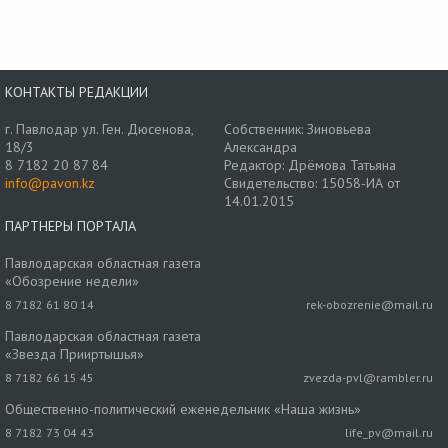
КОНТАКТЫ РЕДАКЦИИ
г. Павлодар ул. Ген. Дюсенова,
Собственник: Зиновьева
18/3
Александра
8 7182 20 87 84
Редактор: Дрёмова Татьяна
info@pavon.kz
Свидетельство: 15058-ИА от
14.01.2015
ПАРТНЕРЫ ПОРТАЛА
Павлодарская областная газета
«Обозрение недели»
8 7182 61 80 14
rek-obozrenie@mail.ru
Павлодарская областная газета
«Звезда Прииртышья»
8 7182 66 15 45
zvezda-pvl@rambler.ru
Общественно-политический еженедельник «Наша жизнь»
8 7182 73 04 43
life_pv@mail.ru