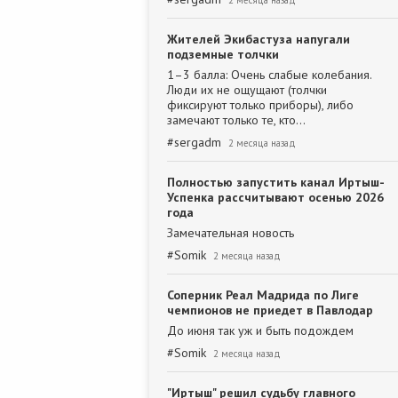
2 месяца назад
Жителей Экибастуза напугали
подземные толчки
1–3 балла: Очень слабые колебания.
Люди их не ощущают (толчки
фиксируют только приборы), либо
замечают только те, кто…
#
sergadm
2 месяца назад
Полностью запустить канал Иртыш-
Успенка рассчитывают осенью 2026
года
Замечательная новость
#
Somik
2 месяца назад
Соперник Реал Мадрида по Лиге
чемпионов не приедет в Павлодар
До июня так уж и быть подождем
#
Somik
2 месяца назад
"Иртыш" решил судьбу главного