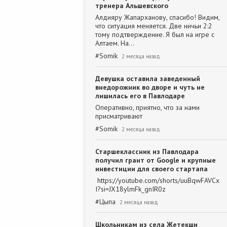
тренера Альшевского
Алдияру Жапарханову, спасибо! Видим,
что ситуация меняется. Две ничьи 2:2
тому подтверждение. Я был на игре с
Алтаем. На…
#
Somik
2 месяца назад
Девушка оставила заведенный
внедорожник во дворе и чуть не
лишилась его в Павлодаре
Оперативно, приятно, что за нами
присматривают
#
Somik
2 месяца назад
Старшеклассник из Павлодара
получил грант от Google и крупные
инвестиции для своего стартапа
https://youtube.com/shorts/uuBqwFAVCx
I?si=JX18ylmFk_gnIR0z
#
Цыпа
2 месяца назад
Школьникам из села Жетекши