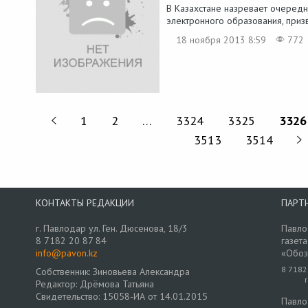
В Казахстане назревает очередн
электронного образования, призв
18 ноября 2013 8:59
772
1
2
…
3324
3325
3326
3513
3514
КОНТАКТЫ РЕДАКЦИИ
ПАРТ
г. Павлодар ул. Ген. Дюсенова, 18/3
Павло
8 7182 20 87 84
газета
info@pavon.kz
«Обоз
8 7182
Собственник: Зиновьева Александра
Редактор: Дрёмова Татьяна
Свидетельство: 15058-ИА от 14.01.2015
Павло