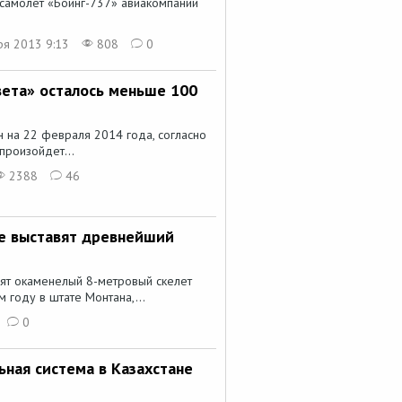
 самолет «Боинг-737» авиакомпании
ря 2013 9:13
808
0
вета» осталось меньше 100
 на 22 февраля 2014 года, согласно
произойдет...
2388
46
е выставят древнейший
вят окаменелый 8-метровый скелет
 году в штате Монтана,...
0
ьная система в Казахстане