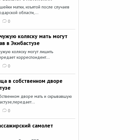
шейки матки, изъятой после случаев
дарской области,...
0
чужую коляску мать могут
ав в Экибастузе
ужую коляску могут лишить
ередает корреспондент...
0
ца в собственном дворе
тузе
бственном дворе мать и скрывавшую
астузе,передает...
0
ассажирский самолет