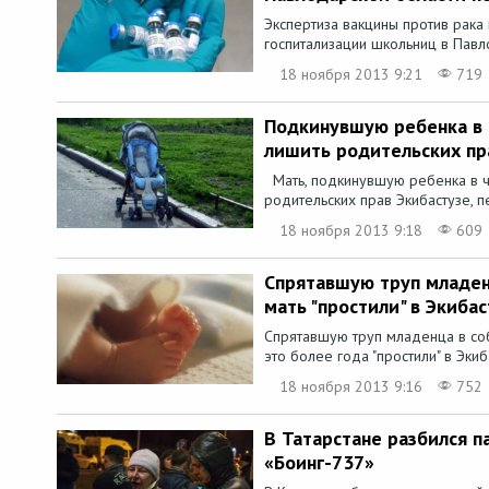
Экспертиза вакцины против рака 
госпитализации школьниц в Павло
18 ноября 2013 9:21
719
Подкинувшую ребенка в 
лишить родительских пр
Мать, подкинувшую ребенка в ч
родительских прав Экибастузе, п
18 ноября 2013 9:18
609
Спрятавшую труп младен
мать "простили" в Экибас
Спрятавшую труп младенца в со
это более года "простили" в Экиб
18 ноября 2013 9:16
752
В Татарстане разбился п
«Боинг-737»