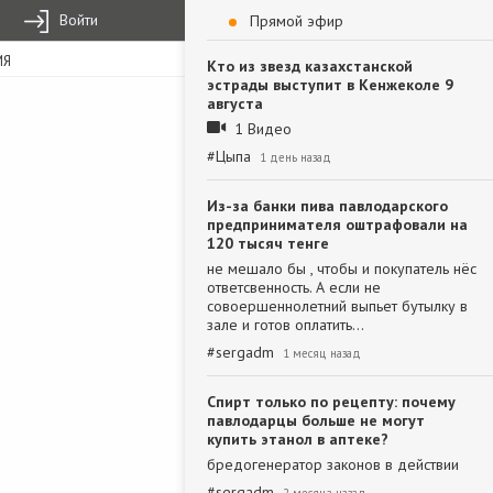
Войти
Прямой эфир
ИЯ
Кто из звезд казахстанской
эстрады выступит в Кенжеколе 9
августа
1 Видео
#
Цыпа
1 день назад
Из-за банки пива павлодарского
предпринимателя оштрафовали на
120 тысяч тенге
не мешало бы , чтобы и покупатель нёс
ответсвенность. А если не
совоершеннолетний выпьет бутылку в
зале и готов оплатить…
#
sergadm
1 месяц назад
Спирт только по рецепту: почему
павлодарцы больше не могут
купить этанол в аптеке?
бредогенератор законов в действии
#
sergadm