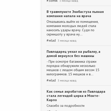
#
Somik
3 месяца назад
В травмпункте Экибастуза пьяная
компания напала на врача
Отказываясь выйти из помещения,
компания молодых людей стала
наносить удары врачу. Судя по
скриншоту у врача ну…
#
wlad
3 месяца назад
Павлодарец уехал на рыбалку, а
домой вернулся без машины
- При осмотре багажника стражи
порядка обнаружили несколько
мешков с лещом общим весом 15
килограммов. 15 мешков и в…
#
wlad
3 месяца назад
Как семья акробатов из Павлодара
стала легендой цирка в Монте-
Карло
Спасибо за подробности