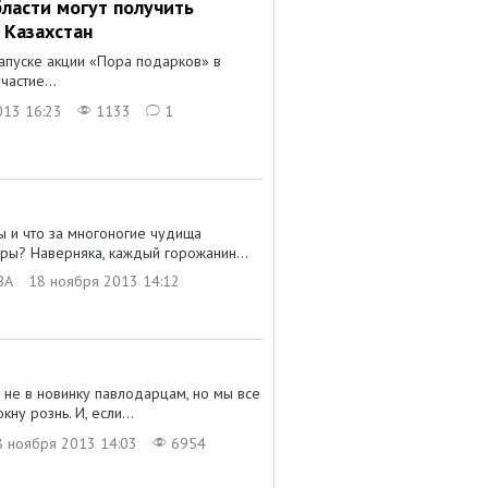
ласти могут получить
 Казахстан
апуске акции «Пора подарков» в
частие...
013 16:23
1133
1
 и что за многоногие чудища
ры? Наверняка, каждый горожанин...
ВА
18 ноября 2013 14:12
не в новинку павлодарцам, но мы все
ну рознь. И, если...
8 ноября 2013 14:03
6954