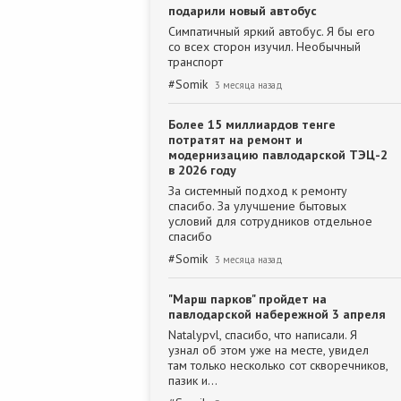
подарили новый автобус
Симпатичный яркий автобус. Я бы его
со всех сторон изучил. Необычный
транспорт
#
Somik
3 месяца назад
Более 15 миллиардов тенге
потратят на ремонт и
модернизацию павлодарской ТЭЦ-2
в 2026 году
За системный подход к ремонту
спасибо. За улучшение бытовых
условий для сотрудников отдельное
спасибо
#
Somik
3 месяца назад
"Марш парков" пройдет на
павлодарской набережной 3 апреля
Natalypvl, спасибо, что написали. Я
узнал об этом уже на месте, увидел
там только несколько сот скворечников,
пазик и…