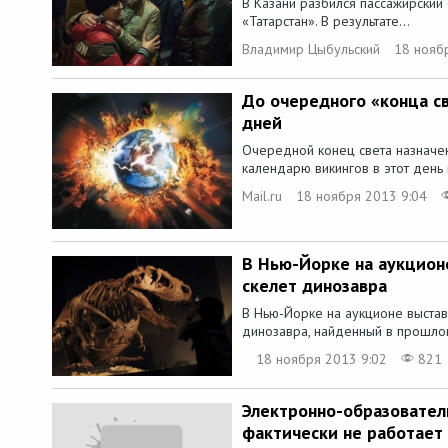
В Казани разбился пассажирский
«Татарстан». В результате...
Владимир Цыбульский
18 нояб
До очередного «конца с
дней
Очередной конец света назначен
календарю викингов в этот день 
Mail.ru
18 ноября 2013 9:04
В Нью-Йорке на аукцион
скелет динозавра
В Нью-Йорке на аукционе выста
динозавра, найденный в прошлом
18 ноября 2013 9:02
821
Электронно-образовател
фактически не работает