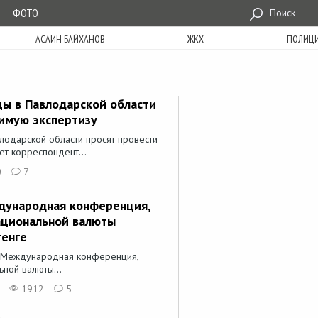
ФОТО
Поиск
АСАИН БАЙХАНОВ
ЖКХ
ПОЛИЦ
ы в Павлодарской области
симую экспертизу
лодарской области просят провести
ет корреспондент...
0
7
дународная конференция,
ациональной валюты
тенге
 Международная конференция,
ной валюты...
1912
5