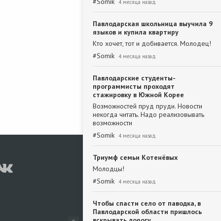
#
Somik
4 месяца назад
Павлодарская школьница выучила 9
языков и купила квартиру
Кто хочет, тот и добивается. Молодец!
#
Somik
4 месяца назад
Павлодарские студенты-
программисты проходят
стажировку в Южной Корее
Возможностей пруд пруди. Новости
некогда читать. Надо реализовывать
возможности
#
Somik
4 месяца назад
Триумф семьи Котенёвых
Молодцы!
#
Somik
4 месяца назад
Чтобы спасти село от паводка, в
Павлодарской области пришлось
вскрывать дорогу