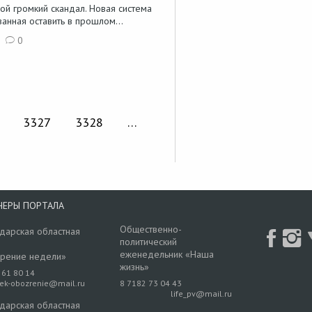
ой громкий скандал. Новая система
анная оставить в прошлом...
0
3327
3328
…
НЕРЫ ПОРТАЛА
Общественно-
дарская областная
политический
еженедельник «Наша
рение недели»
жизнь»
 61 80 14
rek-obozrenie@mail.ru
8 7182 73 04 43
life_pv@mail.ru
дарская областная