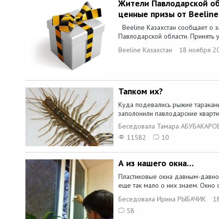
Жители Павлодарской об
ценные призы от Beeline
Beeline Казахстан сообщает о з
Павлодарской области. Принять у
Beeline Казахстан
18 ноября 2
Тапком их?
Куда подевались рыжие тараканы
заполонили павлодарские кварти
Беседовала Тамара АБУБАКАРО
11582
10
А из нашего окна…
Пластиковые окна давным-давно 
еще так мало о них знаем. Окно ок
Беседовала Ирина РЫБАЧИК
1
58