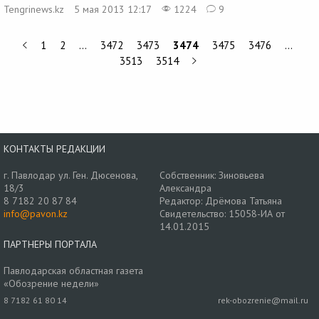
Tengrinews.kz
5 мая 2013 12:17
1224
9
1
2
…
3472
3473
3474
3475
3476
…
3513
3514
КОНТАКТЫ РЕДАКЦИИ
г. Павлодар ул. Ген. Дюсенова,
Собственник: Зиновьева
18/3
Александра
8 7182 20 87 84
Редактор: Дрёмова Татьяна
info@pavon.kz
Свидетельство: 15058-ИА от
14.01.2015
ПАРТНЕРЫ ПОРТАЛА
Павлодарская областная газета
«Обозрение недели»
8 7182 61 80 14
rek-obozrenie@mail.ru