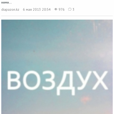
ними...
diapazon.kz
6 мая 2013 20:54
976
3