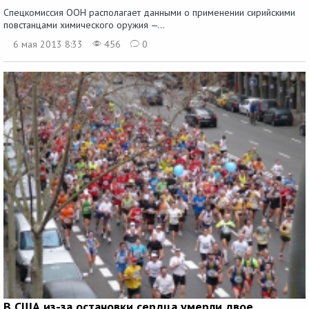
Спецкомиссия ООН располагает данными о применении сирийскими
повстанцами химического оружия —...
6 мая 2013 8:33
456
0
В США из-за остановки сердца умерли двое