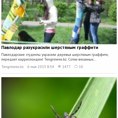
Павлодар разукрасили шерстяным граффити
Павлодарские студенты украсили деревья шерстяным граффити,
передает корреспондент Tengrinews.kz. Сотни вязанных...
Tengrinews.kz
6 мая 2013 8:54
1477
10