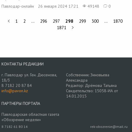
Павлодар-онлайн
26 января 2024 17:21
49148
0
1
2
…
296
297
298
299
300
…
1870
1871
КОНТАКТЫ РЕДАКЦИИ
г. Павлодар ул. Ген. Дюсенова,
Собственник: Зиновьева
18/3
Александра
8 7182 20 87 84
Редактор: Дрёмова Татьяна
info@pavon.kz
Свидетельство: 15058-ИА от
14.01.2015
ПАРТНЕРЫ ПОРТАЛА
Павлодарская областная газета
«Обозрение недели»
8 7182 61 80 14
rek-obozrenie@mail.ru