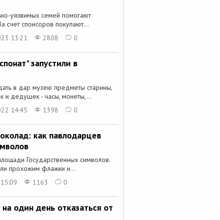
ьно-уязвимых семей помогают
За счет спонсоров покупают...
023 13:21
2808
0
понат" запустили в
ать в дар музею предметы старины,
 и дедушек - часы, монеты,...
022 14:45
1398
0
околад: как павлодарцев
имволов
площади Государственных символов.
ли прохожим флажки и...
 15:09
1163
0
на один день отказаться от