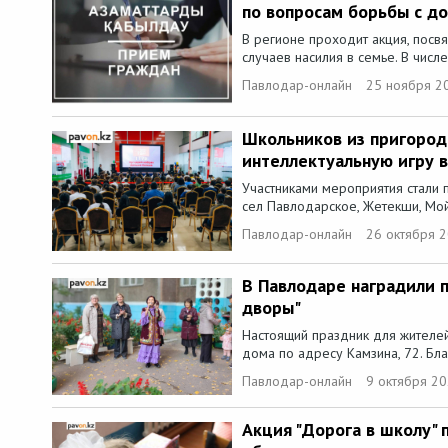
по вопросам борьбы с д
В регионе проходит акция, пос
случаев насилия в семье. В числ
Павлодар-онлайн
25 ноября 2
Школьников из пригородн
интеллектуальную игру 
Участниками мероприятия стали п
сел Павлодарское, Жетекши, Мой
Павлодар-онлайн
26 октября 2
В Павлодаре наградили 
дворы"
Настоящий праздник для жителе
дома по адресу Камзина, 72. Бла
Павлодар-онлайн
9 октября 20
Акция "Дорога в школу" 