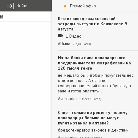
Войти
Прямой эфир
ИЯ
Кто из звезд казахстанской
эстрады выступит в Кенжеколе 9
августа
1 Видео
#
Цыпа
2 дня назад
Из-за банки пива павлодарского
предпринимателя оштрафовали на
120 тысяч тенге
не мешало бы , чтобы и покупатель нёс
ответсвенность. А если не
совоершеннолетний выпьет бутылку в
зале и готов оплатить…
#
sergadm
1 месяц назад
Спирт только по рецепту: почему
павлодарцы больше не могут
купить этанол в аптеке?
бредогенератор законов в действии
#
sergadm