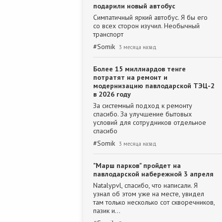
подарили новый автобус
Симпатичный яркий автобус. Я бы его
со всех сторон изучил. Необычный
транспорт
#
Somik
3 месяца назад
Более 15 миллиардов тенге
потратят на ремонт и
модернизацию павлодарской ТЭЦ-2
в 2026 году
За системный подход к ремонту
спасибо. За улучшение бытовых
условий для сотрудников отдельное
спасибо
#
Somik
3 месяца назад
"Марш парков" пройдет на
павлодарской набережной 3 апреля
Natalypvl, спасибо, что написали. Я
узнал об этом уже на месте, увидел
там только несколько сот скворечников,
пазик и…