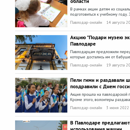
области
В рамках акции детям из социал
подготовиться к учебному году. 
Павлодар-онлайн
14 августа 2
Акцию "Подари музею экс
Павлодаре
Павлодарцам предложили перед
которые достались им от бабушек
Павлодар-онлайн
19 августа 2
Пели гимн и раздавали ш
поздравили с Днем госс
Акция прошла на павлодарской 
Кроме этого, волонтеры раздава
Павлодар-онлайн
3 июня 2022
В Павлодаре предлагают 
использования машин