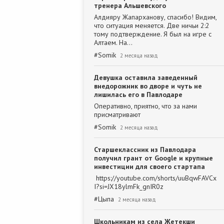
тренера Альшевского
Алдияру Жапарханову, спасибо! Видим,
что ситуация меняется. Две ничьи 2:2
тому подтверждение. Я был на игре с
Алтаем. На…
#
Somik
2 месяца назад
Девушка оставила заведенный
внедорожник во дворе и чуть не
лишилась его в Павлодаре
Оперативно, приятно, что за нами
присматривают
#
Somik
2 месяца назад
Старшеклассник из Павлодара
получил грант от Google и крупные
инвестиции для своего стартапа
https://youtube.com/shorts/uuBqwFAVCx
I?si=JX18ylmFk_gnIR0z
#
Цыпа
2 месяца назад
Школьникам из села Жетекши