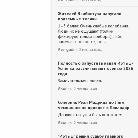
2 месяца назад
Жителей Экибастуза напугали
подземные толчки
1–3 балла: Очень слабые колебания.
Люди их не ощущают (толчки
фиксируют только приборы), либо
замечают только те, кто…
#
sergadm
2 месяца назад
Полностью запустить канал Иртыш-
Успенка рассчитывают осенью 2026
года
Замечательная новость
#
Somik
2 месяца назад
Соперник Реал Мадрида по Лиге
чемпионов не приедет в Павлодар
До июня так уж и быть подождем
#
Somik
2 месяца назад
"Иртыш" решил судьбу главного