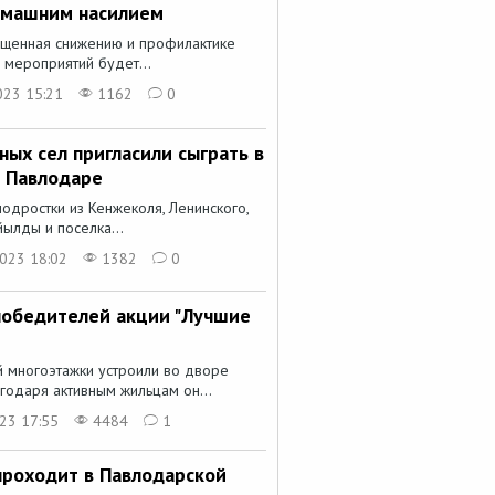
омашним насилием
вященная снижению и профилактике
е мероприятий будет...
023 15:21
1162
0
ых сел пригласили сыграть в
в Павлодаре
одростки из Кенжеколя, Ленинского,
ылды и поселка...
023 18:02
1382
0
победителей акции "Лучшие
й многоэтажки устроили во дворе
годаря активным жильцам он...
23 17:55
4484
1
проходит в Павлодарской