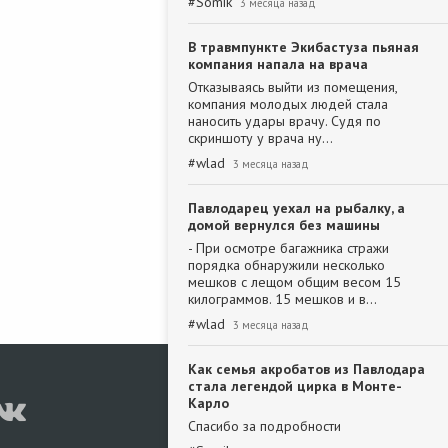
#
Somik
3 месяца назад
В травмпункте Экибастуза пьяная
компания напала на врача
Отказываясь выйти из помещения,
компания молодых людей стала
наносить удары врачу. Судя по
скриншоту у врача ну…
#
wlad
3 месяца назад
Павлодарец уехал на рыбалку, а
домой вернулся без машины
- При осмотре багажника стражи
порядка обнаружили несколько
мешков с лещом общим весом 15
килограммов. 15 мешков и в…
#
wlad
3 месяца назад
Как семья акробатов из Павлодара
стала легендой цирка в Монте-
Карло
Спасибо за подробности