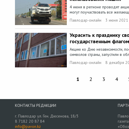
4 июня в регионе проводят акцию
могут поучаствовать все желающи
Павлодар-онлайн
3 июня 2021
Украсить к празднику св
государственным флаго
Акцию ко Дню независимости, п
символов страны, запустили в об
Павлодар-онлайн
8 декабря 2
1
2
3
4
КОНТАКТЫ РЕДАКЦИИ
ПАРТ
г. Павлодар ул. Ген. Дюсенова, 18/3
Павло
8 7182 20 87 84
газета
info@pavon.kz
«Обоз