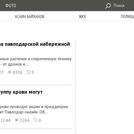
ФОТО
Поиск
АСАИН БАЙХАНОВ
ЖКХ
ПОЛИЦ
на павлодарской набережной
нные растения и современную технику
 от дронов и...
27
8330
3
руппу крови могут
крови проводит акцию в преддверии
т Павлодар-онлайн. Об...
 12:44
2264
0