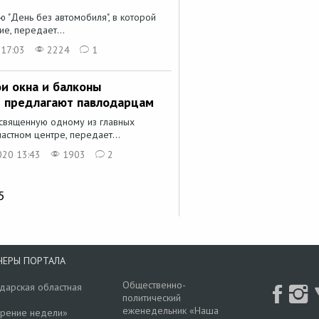
 "День без автомобиля", в которой
е, передает...
 17:03
2224
1
ои окна и балконы
м предлагают павлодарцам
освященную одному из главных
ластном центре, передает...
020 13:43
1903
2
5
НЕРЫ ПОРТАЛА
Общественно-
дарская областная
политический
еженедельник «Наша
рение недели»