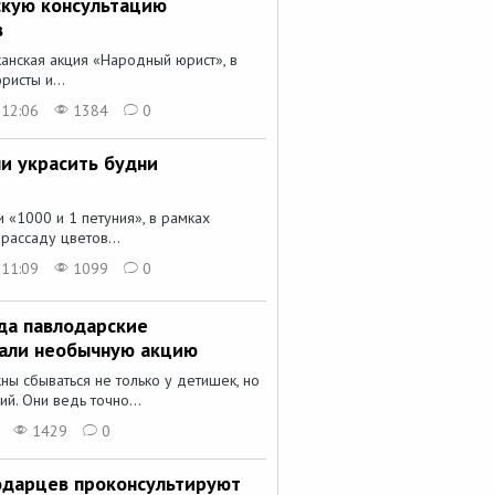
скую консультацию
в
нская акция «Народный юрист», в
ристы и...
 12:06
1384
0
и украсить будни
 «1000 и 1 петуния», в рамках
рассаду цветов...
 11:09
1099
0
да павлодарские
вали необычную акцию
ны сбываться не только у детишек, но
й. Они ведь точно...
1429
0
одарцев проконсультируют