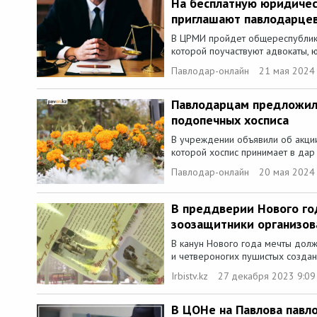
На бесплатную юридиче
приглашают павлодарце
В ЦРМИ пройдет общереспублика
которой поучаствуют адвокаты, ю
Павлодар-онлайн
21 мая 2024
Павлодарцам предложил
подопечных хосписа
В учреждении объявили об акции
которой хоспис принимает в дар 
Павлодар-онлайн
20 мая 2024
В преддверии Нового го
зоозащитники организо
В канун Нового года мечты долж
и четвероногих пушистых создани
Irbistv.kz
27 декабря 2023 9:09
В ЦОНе на Павлова павл