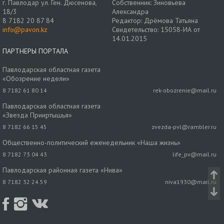
г. Павлодар ул. Ген. Дюсенова,
Собственник: Зиновьева
18/3
Александра
8 7182 20 87 84
Редактор: Дрёмова Татьяна
info@pavon.kz
Свидетельство: 15058-ИА от
14.01.2015
ПАРТНЕРЫ ПОРТАЛА
Павлодарская областная газета
«Обозрение недели»
8 7182 61 80 14
rek-obozrenie@mail.ru
Павлодарская областная газета
«Звезда Прииртышья»
8 7182 66 15 45
zvezda-pvl@rambler.ru
Общественно-политический еженедельник «Наша жизнь»
8 7182 73 04 43
life_pv@mail.ru
Павлодарская районная газета «Нива»
8 7182 32 24 59
niva1930@mail.ru