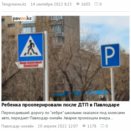
Tengrinews.kz
14 сентября 2022 8:23
1605
0
Ребенка прооперировали после ДТП в Павлодаре
Переходивший дорогу по "зебре" школьник оказался под колесами
авто, передает Павлодар-онлайн. Авария произошла вчера...
Павлодар-онлайн
20 апреля 2022 12:07
1178
0