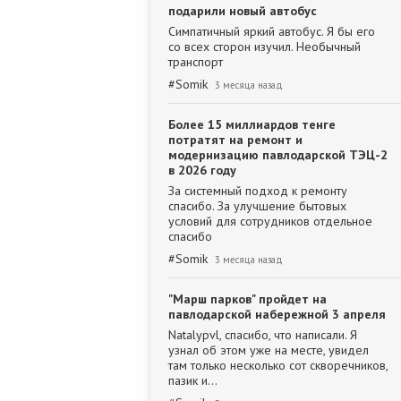
подарили новый автобус
Симпатичный яркий автобус. Я бы его
со всех сторон изучил. Необычный
транспорт
#
Somik
3 месяца назад
Более 15 миллиардов тенге
потратят на ремонт и
модернизацию павлодарской ТЭЦ-2
в 2026 году
За системный подход к ремонту
спасибо. За улучшение бытовых
условий для сотрудников отдельное
спасибо
#
Somik
3 месяца назад
"Марш парков" пройдет на
павлодарской набережной 3 апреля
Natalypvl, спасибо, что написали. Я
узнал об этом уже на месте, увидел
там только несколько сот скворечников,
пазик и…