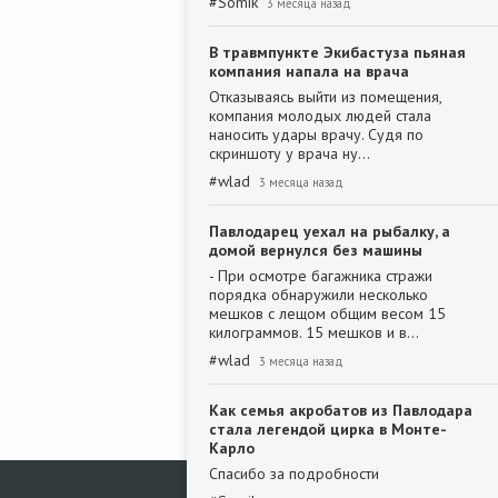
#
Somik
3 месяца назад
В травмпункте Экибастуза пьяная
компания напала на врача
Отказываясь выйти из помещения,
компания молодых людей стала
наносить удары врачу. Судя по
скриншоту у врача ну…
#
wlad
3 месяца назад
Павлодарец уехал на рыбалку, а
домой вернулся без машины
- При осмотре багажника стражи
порядка обнаружили несколько
мешков с лещом общим весом 15
килограммов. 15 мешков и в…
#
wlad
3 месяца назад
Как семья акробатов из Павлодара
стала легендой цирка в Монте-
Карло
Спасибо за подробности