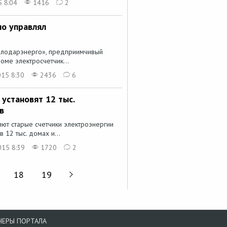
 8:04
1416
2
о управлял
влодарэнерго», предприимчивый
оме электросчетчик...
15 8:30
2436
6
 установят 12 тыс.
в
ют старые счетчики электроэнергии
12 тыс. домах и...
015 8:39
1720
2
18
19
НЕРЫ ПОРТАЛА