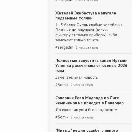
2 месяца назад
Жителей Экибастуза напугали
подземные толчки
1–3 балла: Очень слабые колебания.
Люди их не ощущают (толчки
фиксируют только приборы), либо
замечают только те, кто…
#
sergadm
2 месяца назад
Полностью запустить канал Иртыш-
Успенка рассчитывают осенью 2026
года
Замечательная новость
#
Somik
2 месяца назад
Соперник Реал Мадрида по Лиге
чемпионов не приедет в Павлодар
До июня так уж и быть подождем
#
Somik
2 месяца назад
"Иртыш" решил судьбу главного