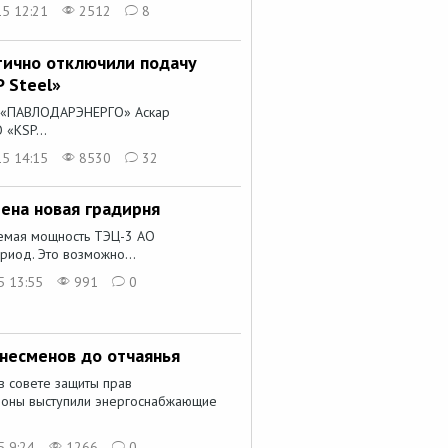
15 12:21
2512
8
ично отключили подачу
 Steel»
О «ПАВЛОДАРЭНЕРГО» Аскар
«KSP...
15 14:15
8530
32
ена новая градирня
аемая мощность ТЭЦ-3 АО
иод. Это возможно...
5 13:55
991
0
несменов до отчаянья
в совете защиты прав
роны выступили энергоснабжающие
5 9:24
1266
0