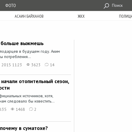
ФОТО
Поиск
АСАИН БАЙХАНОВ
ЖКХ
ПОЛИЦ
м больше выжмешь
лодарцев в будущем году. Аким
ы потребления...
 2015 11:23
3623
14
 начали отопительный сезон,
ости
фициальных источников, хотя,
ам следовало бы известить...
8:35
1468
2
 почему в суматохе?