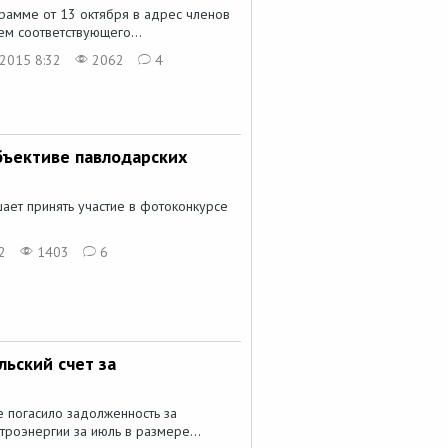
рамме от 13 октября в адрес членов
ем соответствующего...
 2015 8:32
2062
4
бъективе павлодарских
ет принять участие в фотоконкурсе
2
1403
6
льский счет за
е погасило задолженность за
троэнергии за июль в размере...