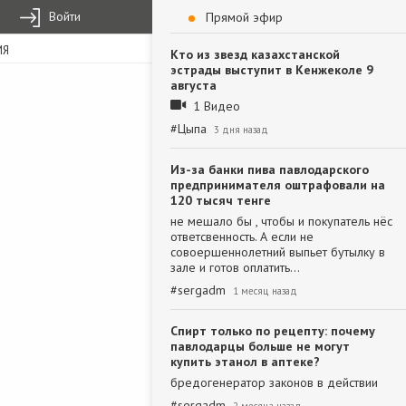
Войти
Прямой эфир
ИЯ
Кто из звезд казахстанской
эстрады выступит в Кенжеколе 9
августа
1 Видео
#
Цыпа
3 дня назад
Из-за банки пива павлодарского
предпринимателя оштрафовали на
120 тысяч тенге
не мешало бы , чтобы и покупатель нёс
ответсвенность. А если не
совоершеннолетний выпьет бутылку в
зале и готов оплатить…
#
sergadm
1 месяц назад
Спирт только по рецепту: почему
павлодарцы больше не могут
купить этанол в аптеке?
бредогенератор законов в действии
#
sergadm