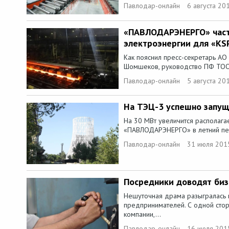
Павлодар-онлайн
6 августа 20
«ПАВЛОДАРЭНЕРГО» част
электроэнергии для «KSP
Как пояснил пресс-секретарь А
Шомшеков, руководство ПФ ТОО 
Павлодар-онлайн
5 августа 20
На ТЭЦ-3 успешно запущ
На 30 МВт увеличится располаг
«ПАВЛОДАРЭНЕРГО» в летний пер
Павлодар-онлайн
31 июля 201
Посредники доводят биз
Нешуточная драма разыгралась 
предпринимателей. С одной сто
компании,...
Павлодар-онлайн
16 июля 201