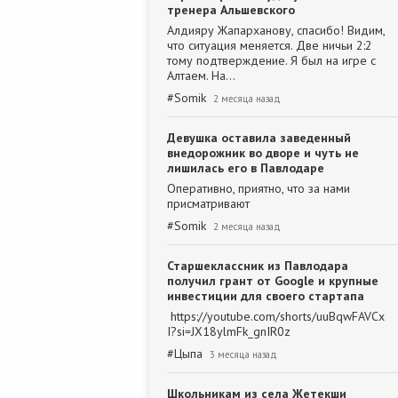
тренера Альшевского
Алдияру Жапарханову, спасибо! Видим,
что ситуация меняется. Две ничьи 2:2
тому подтверждение. Я был на игре с
Алтаем. На…
#
Somik
2 месяца назад
Девушка оставила заведенный
внедорожник во дворе и чуть не
лишилась его в Павлодаре
Оперативно, приятно, что за нами
присматривают
#
Somik
2 месяца назад
Старшеклассник из Павлодара
получил грант от Google и крупные
инвестиции для своего стартапа
https://youtube.com/shorts/uuBqwFAVCx
I?si=JX18ylmFk_gnIR0z
#
Цыпа
3 месяца назад
Школьникам из села Жетекши