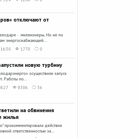
ров» отключают от
влодаре - миллионеры. Но не по
гам энергоснабжающей...
 16:30
1770
0
запустили новую турбину
лодарэнерго» осуществили запуск
. Работы по...
8:27
8306
36
тветили на обвинения
е жилья
о" прокомментировала действия
вной ответственностью за...