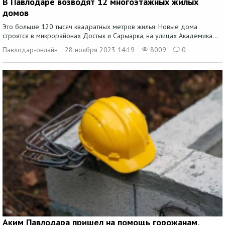
В Павлодаре возводят 12 многоэтажных жилых
домов
Это больше 120 тысяч квадратных метров жилья. Новые дома
строятся в микрорайонах Достык и Сарыарка, на улицах Академика...
Павлодар-онлайн
28 ноября 2023 14:19
8009
0
Аким Павлодара пришел на помощь горожанам,