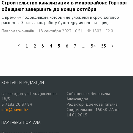
Строительство канализации в микрорайоне Горторг
обещают завершить до конца октября
С прежним подрядчиком, который не уложился в срок, договор
расторгли. Заканчивать работу будет другая организация,...
Павлодар-онлайн
18 сентября 2023 10:51
1802
0
1
2
3
4
5
6
7
…
54
55
КОНТАКТЫ РЕДАКЦИИ
г. Павлодар ул. Ген. Дюсенова,
Собственник: Зиновьева
18/3
Александра
8 7182 20 87 84
Редактор: Дрёмова Татьяна
info@pavon.kz
Свидетельство: 15058-ИА от
14.01.2015
ПАРТНЕРЫ ПОРТАЛА