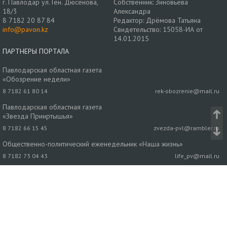
г. Павлодар ул. Ген. Дюсенова,
Собственник: Зиновьева
18/3
Александра
8 7182 20 87 84
Редактор: Дрёмова Татьяна
info@pavon.kz
Свидетельство: 15058-ИА от
14.01.2015
ПАРТНЕРЫ ПОРТАЛА
Павлодарская областная газета
«Обозрение недели»
8 7182 61 80 14
rek-obozrenie@mail.ru
Павлодарская областная газета
«Звезда Прииртышья»
8 7182 66 15 45
zvezda-pvl@rambler.ru
Общественно-политический еженедельник «Наша жизнь»
8 7182 73 04 43
life_pv@mail.ru
Павлодарская районная газета «Нива»
8 7182 32 24 59
niva1930@mail.ru
Кто из звезд казахстанской эстрады выступит в
Кенжеколе 9 августа
1 Видео