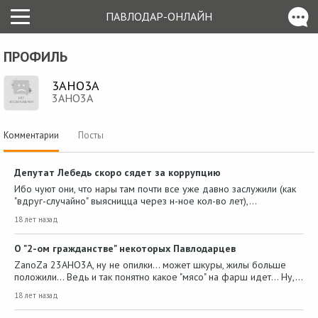
ПАВЛОДАР-ОНЛАЙН
ПРОФИЛЬ
3AHO3A
3AHO3A
Комментарии
Посты
Депутат Лебедь скоро сядет за коррупцию
Ибо чуют они, что нары там почти все уже давно заслужили (как
"вдруг-случайно" выясницца через н-ное кол-во лет),…
18 лет назад
О "2-ом гражданстве" некоторых Павлодарцев
ZanoZa 23AHO3A, ну не опилки... может шкуры, жилы больше
положили... Ведь и так понятно какое "мясо" на фарш идет... Ну,…
18 лет назад