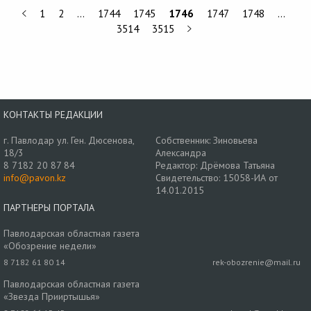
1
2
…
1744
1745
1746
1747
1748
…
3514
3515
КОНТАКТЫ РЕДАКЦИИ
г. Павлодар ул. Ген. Дюсенова,
Собственник: Зиновьева
18/3
Александра
8 7182 20 87 84
Редактор: Дрёмова Татьяна
info@pavon.kz
Свидетельство: 15058-ИА от
14.01.2015
ПАРТНЕРЫ ПОРТАЛА
Павлодарская областная газета
«Обозрение недели»
8 7182 61 80 14
rek-obozrenie@mail.ru
Павлодарская областная газета
«Звезда Прииртышья»