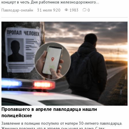
концерт в честь Дня работников железнодорожного...
Павлодар-онлайн
31 июля 9:20
1983
0
Пропавшего в апреле павлодарца нашли
полицейские
Заявление в полицию поступило от матери 30-летнего павлодарца.
Женщина пояснила, что в апреле сын ушел из дома. С тех...