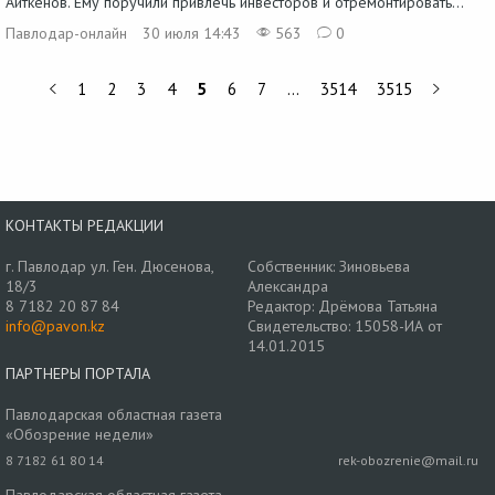
Айткенов. Ему поручили привлечь инвесторов и отремонтировать...
Павлодар-онлайн
30 июля 14:43
563
0
1
2
3
4
5
6
7
…
3514
3515
КОНТАКТЫ РЕДАКЦИИ
г. Павлодар ул. Ген. Дюсенова,
Собственник: Зиновьева
18/3
Александра
8 7182 20 87 84
Редактор: Дрёмова Татьяна
info@pavon.kz
Свидетельство: 15058-ИА от
14.01.2015
ПАРТНЕРЫ ПОРТАЛА
Павлодарская областная газета
«Обозрение недели»
8 7182 61 80 14
rek-obozrenie@mail.ru
Павлодарская областная газета