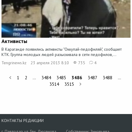
Активисты
В Караганде появились активисты "Оккупай-педофиляй", сообщает
КТК. Группа молодых людей разыскивала в сети педофилов,...
Tengrinews.kz
23 апреля 2013 8:10
735
4
1
2
…
3484
3485
3486
3487
3488
…
3514
3515
КОНТАКТЫ РЕДАКЦИИ
г. Павлодар ул. Ген. Дюсенова,
Собственник: Зиновьева