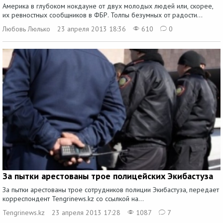
Америка в глубоком нокдауне от двух молодых людей или, скорее,
их ревностных сообщников в ФБР. Толпы безумных от радости...
Любовь Люлько
23 апреля 2013 18:36
610
0
За пытки арестованы трое полицейских Экибастуза
За пытки арестованы трое сотрудников полиции Экибастуза, передает
корреспондент Tengrinews.kz со ссылкой на...
Tengrinews.kz
23 апреля 2013 17:28
1087
7